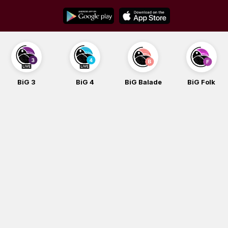
Skip
to
content
BiG 3
BiG 4
BiG Balade
BiG Folk