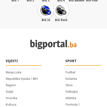
BiG 1
BiG 2
BiG 3
BiG 4
BiG Balade
BiG Folk
BiG iG
BiG Rock
VIJESTI
SPORT
Banja Luka
Fudbal
Republika Srpska / BiH
Košarka
Region
Tenis
Svijet
Odbojka
Hronika
Atletika
Kultura
Formula 1