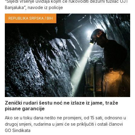
“Slijedi vršenje uviđaja kojim će rukovoditi dežurni tužilac OJT
Banjaluka”, navode iz policije
REPUBLIKA SRPSKA / BIH
Zenički rudari šestu noć ne izlaze iz jame, traže
pisane garancije
Ako se u toku dana nešto ne promijeni, od 15 sati, odnosno u
drugoj smjeni, rudarima u jami će se priključiti i ostali članovi
GO Sindikata