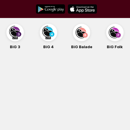
Skip
to
content
BiG 3
BiG 4
BiG Balade
BiG Folk