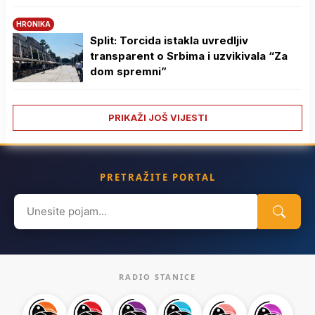
HRONIKA
Split: Torcida istakla uvredljiv
transparent o Srbima i uzvikivala “Za
dom spremni”
PRIKAŽI JOŠ VIJESTI
PRETRAŽITE PORTAL
Search
for:
RADIO STANICE