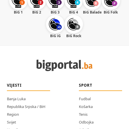
BiG 1
BiG 2
BiG 3
BiG 4
BiG Balade
BiG Folk
BiG iG
BiG Rock
VIJESTI
SPORT
Banja Luka
Fudbal
Republika Srpska / BiH
Košarka
Region
Tenis
Svijet
Odbojka