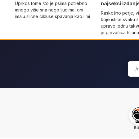
najseksi izdanj
Uprkos tome što je psima potrebno
mnogo više sna nego ljudima, oni
Raskošno perje, vi
imaju slične cikluse spavanja kao i mi
koje ističe svaku 
upravo jednu takvu
je pjevačica Rijan
Sear
for:
Bi