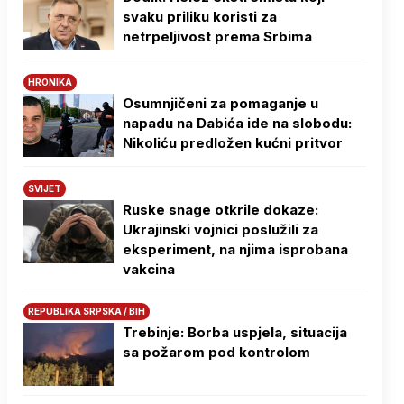
svaku priliku koristi za
netrpeljivost prema Srbima
HRONIKA
Osumnjičeni za pomaganje u
napadu na Dabića ide na slobodu:
Nikoliću predložen kućni pritvor
SVIJET
Ruske snage otkrile dokaze:
Ukrajinski vojnici poslužili za
eksperiment, na njima isprobana
vakcina
REPUBLIKA SRPSKA / BIH
Trebinje: Borba uspjela, situacija
sa požarom pod kontrolom