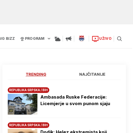
BIG BIZZ
PROGRAM
UŽIVO
TRENDING
NAJČITANIJE
REPUBLIKA SRPSKA / BIH
Ambasada Ruske Federacije:
Licemjerje u svom punom sjaju
REPUBLIKA SRPSKA / BIH
Dodik: Helez ekstremista koji