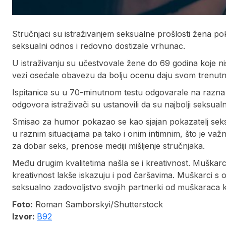
Stručnjaci su istraživanjem seksualne prošlosti žena po
seksualni odnos i redovno dostizale vrhunac.
U istraživanju su učestvovale žene do 69 godina koje nisu
vezi osećale obavezu da bolju ocenu daju svom trenutno
Ispitanice su u 70-minutnom testu odgovarale na razna
odgovora istraživači su ustanovili da su najbolji seksua
Smisao za humor pokazao se kao sjajan pokazatelj seks
u raznim situacijama pa tako i onim intimnim, što je va
za dobar seks, prenose mediji mišljenje stručnjaka.
Među drugim kvalitetima našla se i kreativnost. Muškarc
kreativnost lakše iskazuju i pod čaršavima. Muškarci s 
seksualno zadovoljstvo svojih partnerki od muškaraca ko
Foto:
Roman Samborskyi/Shutterstock
Izvor:
B92