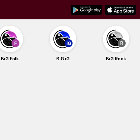
BiG Folk
BiG iG
BiG Rock