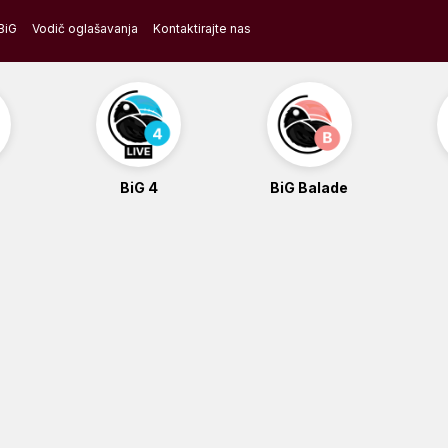
BiG
Vodič oglašavanja
Kontaktirajte nas
BiG 4
BiG Balade