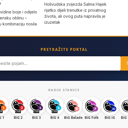
e
Holivudska zvijezda Salma Hajek
rijetko dijeli trenutke iz privatnog
vidine boje i odijelo
života, ali ovog puta napravila je
žensku oblinu –
izuzetak
 kombinaciju nosila
a
PRETRAŽITE PORTAL
ch
RADIO STANICE
G 1
BiG 2
BiG 3
BiG 4
BiG Balade
BiG Folk
BiG iG
BiG