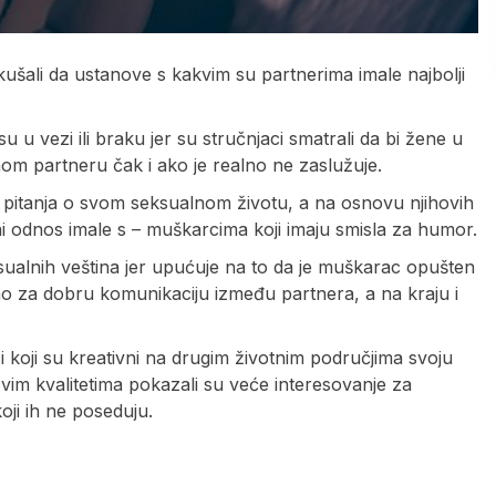
kušali da ustanove s kakvim su partnerima imale najbolji
 u vezi ili braku jer su stručnjaci smatrali da bi žene u
m partneru čak i ako je realno ne zaslužuje.
 pitanja o svom seksualnom životu, a na osnovu njihovih
lni odnos imale s – muškarcima koji imaju smisla za humor.
ualnih veština jer upućuje na to da je muškarac opušten
žno za dobru komunikaciju između partnera, a na kraju i
i koji su kreativni na drugim životnim područjima svoju
ovim kvalitetima pokazali su veće interesovanje za
ji ih ne poseduju.