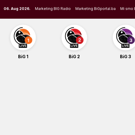
Skip
06. Aug 2026.
Marketing BIG Radio
Marketing BiGportal.ba
Mi smo 
to
content
BiG 1
BiG 2
BiG 3