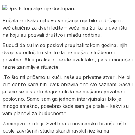
Pričala je i kako njihovo venčanje nije bilo uobičajeno,
već atipično za dvehiljadite – večernja žurka u dvorištu
na koju su pozvali društvo i mlađu rodbinu.
Budući da su im se poslovi preplitali tokom godina, njih
dvoje su odlučili u startu da ne mešaju službeno i
privatno. Ali u praksi to ne ide uvek lako, pa su moguće i
razne zanimljvie situacije.
„To što mi pričamo u kući, naše su privatne stvari. Ne bi
bilo dobro kada bih uvek objavila ono što saznam. Saša i
ja smo se u startu dogovorili da ne mešamo privatno i
poslovno. Samo sam ga jednom intervjuisala i bilo je
mnogo smešno, posebno kada sam ga pitala – kakvi su
vam planovi za budućnost.“
Zanimljivo je i da je Svetlana u novinarsku branšu ušla
posle završenih studija skandinavskih jezika na