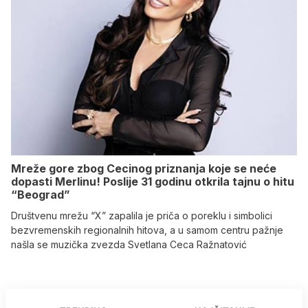
Mreže gore zbog Cecinog priznanja koje se neće
dopasti Merlinu! Poslije 31 godinu otkrila tajnu o hitu
“Beograd”
Društvenu mrežu “X” zapalila je priča o poreklu i simbolici
bezvremenskih regionalnih hitova, a u samom centru pažnje
našla se muzička zvezda Svetlana Ceca Ražnatović