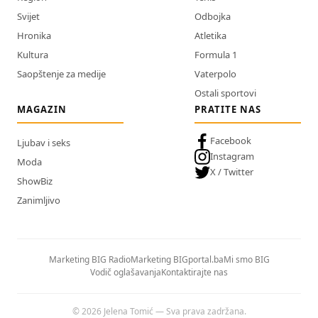
Svijet
Odbojka
Hronika
Atletika
Kultura
Formula 1
Saopštenje za medije
Vaterpolo
Ostali sportovi
MAGAZIN
PRATITE NAS
Facebook
Ljubav i seks
Instagram
Moda
X / Twitter
ShowBiz
Zanimljivo
Marketing BIG Radio
Marketing BIGportal.ba
Mi smo BIG
Vodič oglašavanja
Kontaktirajte nas
© 2026 Jelena Tomić — Sva prava zadržana.