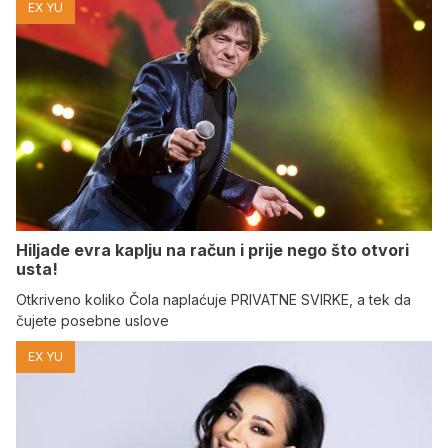
EX YU
Hiljade evra kaplju na račun i prije nego što otvori
usta!
Otkriveno koliko Čola naplaćuje PRIVATNE SVIRKE, a tek da
čujete posebne uslove
EX YU