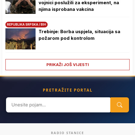
vojnici poslužili za eksperiment, na
njima isprobana vakcina
REPUBLIKA SRPSKA / BIH
Trebinje: Borba uspjela, situacija sa
požarom pod kontrolom
PRIKAŽI JOŠ VIJESTI
PRETRAŽITE PORTAL
Search
for:
RADIO STANICE