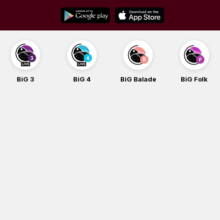
Skip
to
content
BiG 3
BiG 4
BiG Balade
BiG Folk