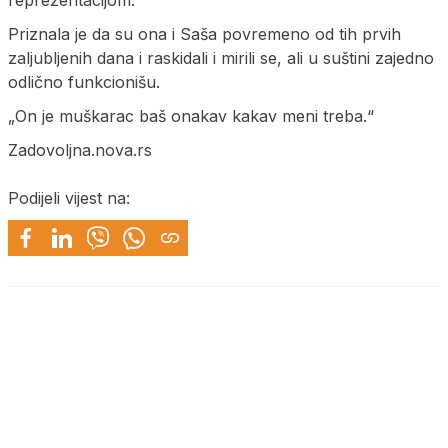
Priznala je da su ona i Saša povremeno od tih prvih
zaljubljenih dana i raskidali i mirili se, ali u suštini zajedno
odlično funkcionišu.
„On je muškarac baš onakav kakav meni treba.“
Zadovoljna.nova.rs
Podijeli vijest na: