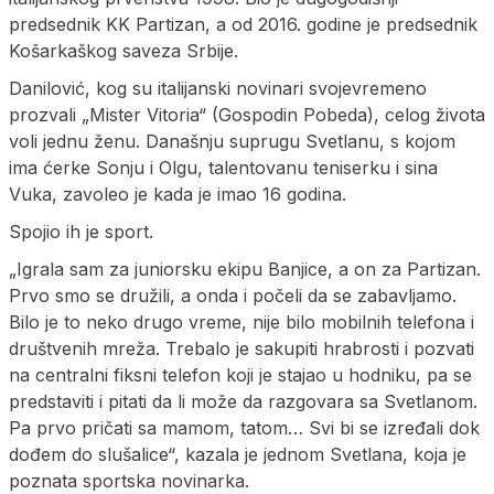
predsednik KK Partizan, a od 2016. godine je predsednik
Košarkaškog saveza Srbije.
Danilović, kog su italijanski novinari svojevremeno
prozvali „Mister Vitoria“ (Gospodin Pobeda), celog života
voli jednu ženu. Današnju suprugu Svetlanu, s kojom
ima ćerke Sonju i Olgu, talentovanu teniserku i sina
Vuka, zavoleo je kada je imao 16 godina.
Spojio ih je sport.
„Igrala sam za juniorsku ekipu Banjice, a on za Partizan.
Prvo smo se družili, a onda i počeli da se zabavljamo.
Bilo je to neko drugo vreme, nije bilo mobilnih telefona i
društvenih mreža. Trebalo je sakupiti hrabrosti i pozvati
na centralni fiksni telefon koji je stajao u hodniku, pa se
predstaviti i pitati da li može da razgovara sa Svetlanom.
Pa prvo pričati sa mamom, tatom… Svi bi se izređali dok
dođem do slušalice“, kazala je jednom Svetlana, koja je
poznata sportska novinarka.