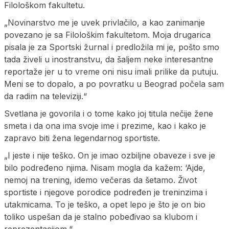
Filološkom fakultetu.
„Novinarstvo me je uvek privlačilo, a kao zanimanje
povezano je sa Filološkim fakultetom. Moja drugarica
pisala je za Sportski žurnal i predložila mi je, pošto smo
tada živeli u inostranstvu, da šaljem neke interesantne
reportaže jer u to vreme oni nisu imali prilike da putuju.
Meni se to dopalo, a po povratku u Beograd počela sam
da radim na televiziji.“
Svetlana je govorila i o tome kako joj titula nečije žene
smeta i da ona ima svoje ime i prezime, kao i kako je
zapravo biti žena legendarnog sportiste.
„I jeste i nije teško. On je imao ozbiljne obaveze i sve je
bilo podređeno njima. Nisam mogla da kažem: ‘Ajde,
nemoj na trening, idemo večeras da šetamo. Život
sportiste i njegove porodice podređen je treninzima i
utakmicama. To je teško, a opet lepo je što je on bio
toliko uspešan da je stalno pobeđivao sa klubom i
reprezentacijom.“