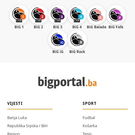
BiG 1
BiG 2
BiG 3
BiG 4
BiG Balade
BiG Folk
BiG iG
BiG Rock
VIJESTI
SPORT
Banja Luka
Fudbal
Republika Srpska / BiH
Košarka
Region
Tenis