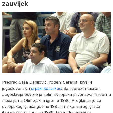
zauvijek
Predrag Saša Danilović, rođeni Sarajlija, bivši je
jugoslovenski i
srpski košarkaš
. Sa reprezentacijom
Jugoslavije osvojio je četiri Evropska prvenstva i srebrnu
medalju na Olimpijskim igrama 1996. Proglašen je za
evropskog igrača godine 1995. i najkorisnijeg igrača
italijanskog prvenstva 1998. Bio je dugogodišnji