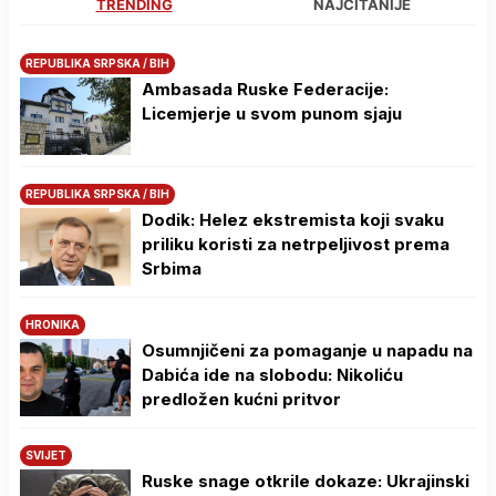
TRENDING
NAJČITANIJE
REPUBLIKA SRPSKA / BIH
Ambasada Ruske Federacije:
Licemjerje u svom punom sjaju
REPUBLIKA SRPSKA / BIH
Dodik: Helez ekstremista koji svaku
priliku koristi za netrpeljivost prema
Srbima
HRONIKA
Osumnjičeni za pomaganje u napadu na
Dabića ide na slobodu: Nikoliću
predložen kućni pritvor
SVIJET
Ruske snage otkrile dokaze: Ukrajinski