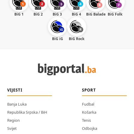
BiG 1
BiG 2
BiG 3
BiG 4
BiG Balade
BiG Folk
BiG iG
BiG Rock
VIJESTI
SPORT
Banja Luka
Fudbal
Republika Srpska / BiH
Košarka
Region
Tenis
Svijet
Odbojka