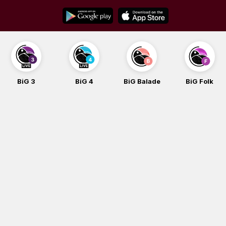
Skip
to
content
BiG 3
BiG 4
BiG Balade
BiG Folk