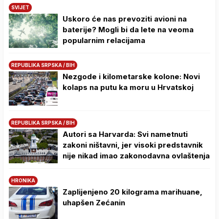
SVIJET
Uskoro će nas prevoziti avioni na
baterije? Mogli bi da lete na veoma
popularnim relacijama
REPUBLIKA SRPSKA / BIH
Nezgode i kilometarske kolone: Novi
kolaps na putu ka moru u Hrvatskoj
REPUBLIKA SRPSKA / BIH
Autori sa Harvarda: Svi nametnuti
zakoni ništavni, jer visoki predstavnik
nije nikad imao zakonodavna ovlaštenja
HRONIKA
Zaplijenjeno 20 kilograma marihuane,
uhapšen Zećanin