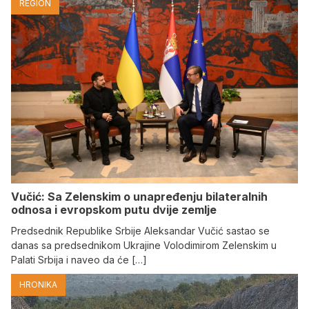
REGION
Vučić: Sa Zelenskim o unapređenju bilateralnih
odnosa i evropskom putu dvije zemlje
Predsednik Republike Srbije Aleksandar Vučić sastao se
danas sa predsednikom Ukrajine Volodimirom Zelenskim u
Palati Srbija i naveo da će […]
HRONIKA