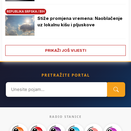
REPUBLIKA SRPSKA / BIH
Stiže promjena vremena: Naoblačenje
uz lokalnu kišu i pljuskove
PRIKAŽI JOŠ VIJESTI
PRETRAŽITE PORTAL
Search
for:
RADIO STANICE