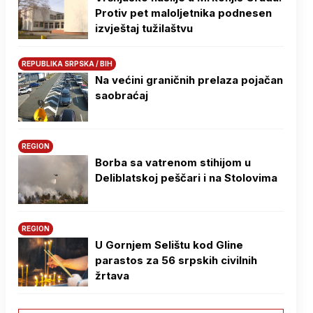
Protiv pet maloljetnika podnesen
izvještaj tužilaštvu
REPUBLIKA SRPSKA / BIH
Na većini graničnih prelaza pojačan
saobraćaj
REGION
Borba sa vatrenom stihijom u
Deliblatskoj peščari i na Stolovima
REGION
U Gornjem Selištu kod Gline
parastos za 56 srpskih civilnih
žrtava