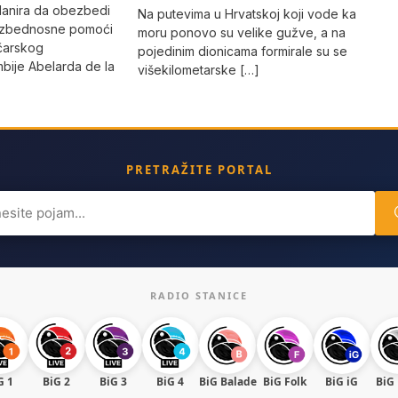
lanira da obezbedi
Na putevima u Hrvatskoj koji vode ka
bezbednosne pomoći
moru ponovo su velike gužve, a na
čarskog
pojedinim dionicama formirale su se
bije Abelarda de la
višekilometarske […]
PRETRAŽITE PORTAL
ch
RADIO STANICE
G 1
BiG 2
BiG 3
BiG 4
BiG Balade
BiG Folk
BiG iG
BiG