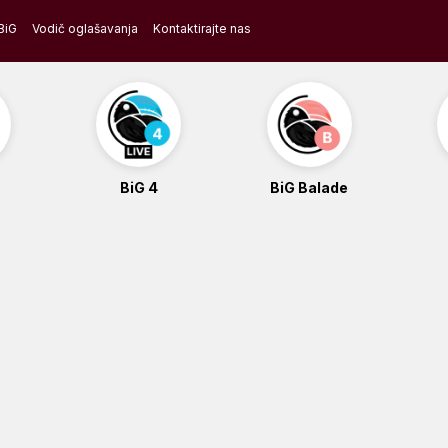
BiG
Vodič oglašavanja
Kontaktirajte nas
BiG 4
BiG Balade