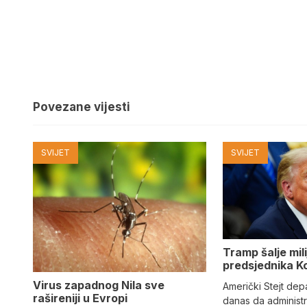
Povezane vijesti
SVIJET
SVIJET
Tramp šalje mil
predsjednika K
Virus zapadnog Nila sve
Američki Stejt dep
rašireniji u Evropi
danas da administ