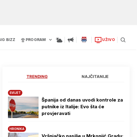
BIG BIZZ
PROGRAM
UŽIVO
TRENDING
NAJČITANIJE
SVIJET
Španija od danas uvodi kontrole za
putnike iz Italije: Evo šta će
provjeravati
HRONIKA
Vršnjačko nasilje u Mrkonjić Gradu: