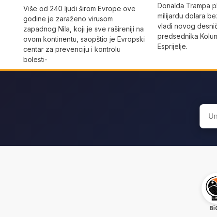
Donalda Trampa p
Više od 240 ljudi širom Evrope ove
milijardu dolara 
godine je zaraženo virusom
vladi novog desni
zapadnog Nila, koji je sve rašireniji na
predsednika Kolum
ovom kontinentu, saopštio je Evropski
Esprijelje.
centar za prevenciju i kontrolu
bolesti-
Sear
for:
Bi