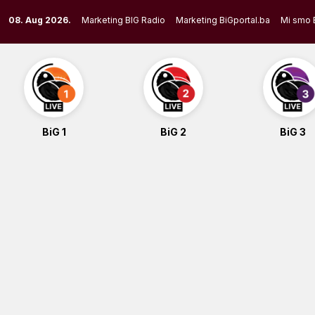
Skip
08. Aug 2026.
Marketing BIG Radio
Marketing BiGportal.ba
Mi smo 
to
content
BiG 1
BiG 2
BiG 3