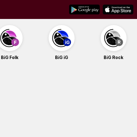
BiG Folk
BiG iG
BiG Rock