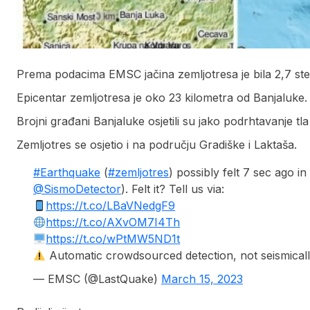
Prema podacima EMSC jačina zemljotresa je bila 2,7 ste
Epicentar zemljotresa je oko 23 kilometra od Banjaluke.
Brojni građani Banjaluke osjetili su jako podrhtavanje tla
Zemljotres se osjetio i na području Gradiške i Laktaša.
#Earthquake
(
#zemljotres
) possibly felt 7 sec ago in
@SismoDetector
). Felt it? Tell us via:
https://t.co/LBaVNedgF9
https://t.co/AXvOM7I4Th
https://t.co/wPtMW5ND1t
Automatic crowdsourced detection, not seismically
— EMSC (@LastQuake)
March 15, 2023