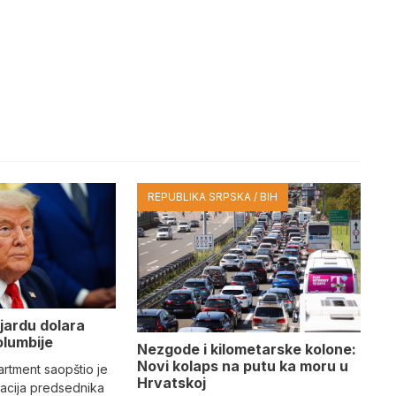
REPUBLIKA SRPSKA / BIH
ijardu dolara
olumbije
Nezgode i kilometarske kolone:
Novi kolaps na putu ka moru u
artment saopštio je
Hrvatskoj
racija predsednika