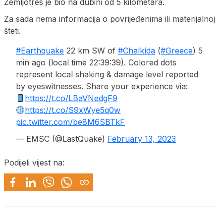
Zemljotres je bio na dubini od 5 kilometara.
Za sada nema informacija o povrijeđenima ili materijalnoj
šteti.
#Earthquake
22 km SW of
#Chalkída
(
#Greece
) 5
min ago (local time 22:39:39). Colored dots
represent local shaking & damage level reported
by eyeswitnesses. Share your experience via:
https://t.co/LBaVNedgF9
https://t.co/S9xWye5q0w
pic.twitter.com/be8M6SBTkF
— EMSC (@LastQuake)
February 13, 2023
Podijeli vijest na: