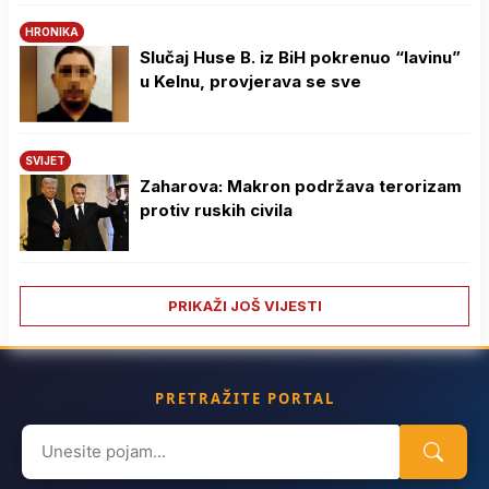
HRONIKA
Slučaj Huse B. iz BiH pokrenuo “lavinu”
u Kelnu, provjerava se sve
SVIJET
Zaharova: Makron podržava terorizam
protiv ruskih civila
PRIKAŽI JOŠ VIJESTI
PRETRAŽITE PORTAL
Search
for: