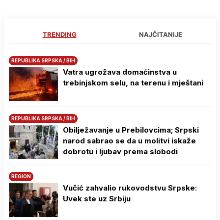
TRENDING
NAJČITANIJE
REPUBLIKA SRPSKA / BIH
Vatra ugrožava domaćinstva u
trebinjskom selu, na terenu i mještani
REPUBLIKA SRPSKA / BIH
Obilježavanje u Prebilovcima; Srpski
narod sabrao se da u molitvi iskaže
dobrotu i ljubav prema slobodi
REGION
Vučić zahvalio rukovodstvu Srpske:
Uvek ste uz Srbiju