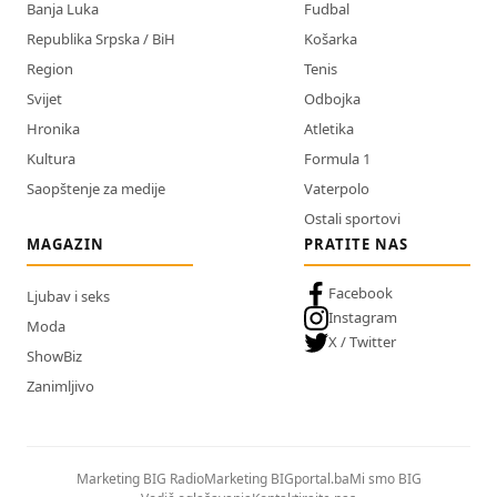
Banja Luka
Fudbal
Republika Srpska / BiH
Košarka
Region
Tenis
Svijet
Odbojka
Hronika
Atletika
Kultura
Formula 1
Saopštenje za medije
Vaterpolo
Ostali sportovi
MAGAZIN
PRATITE NAS
Facebook
Ljubav i seks
Instagram
Moda
X / Twitter
ShowBiz
Zanimljivo
Marketing BIG Radio
Marketing BIGportal.ba
Mi smo BIG