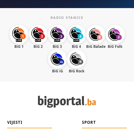
RADIO STANICE
BiG 1
BiG 2
BiG 3
BiG 4
BiG Balade
BiG Folk
BiG iG
BiG Rock
VIJESTI
SPORT