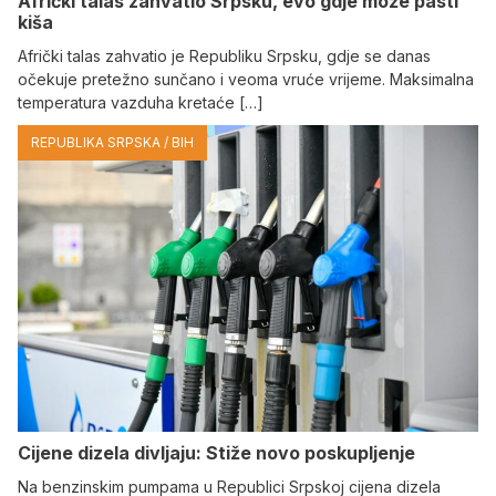
Afrički talas zahvatio Srpsku, evo gdje može pasti
kiša
Afrički talas zahvatio je Republiku Srpsku, gdje se danas
očekuje pretežno sunčano i veoma vruće vrijeme. Maksimalna
temperatura vazduha kretaće […]
REPUBLIKA SRPSKA / BIH
Cijene dizela divljaju: Stiže novo poskupljenje
Na benzinskim pumpama u Republici Srpskoj cijena dizela