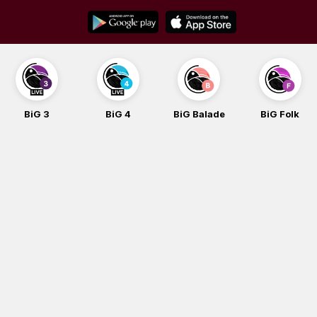
Skip
to
content
BiG 3
BiG 4
BiG Balade
BiG Folk