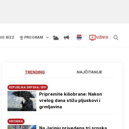
BIG BIZZ
PROGRAM
UŽIVO
TRENDING
NAJČITANIJE
REPUBLIKA SRPSKA / BIH
Pripremite kišobrane: Nakon
vrelog dana stižu pljuskovi i
grmljavina
HRONIKA
Na Јarinju privedena tri srpska