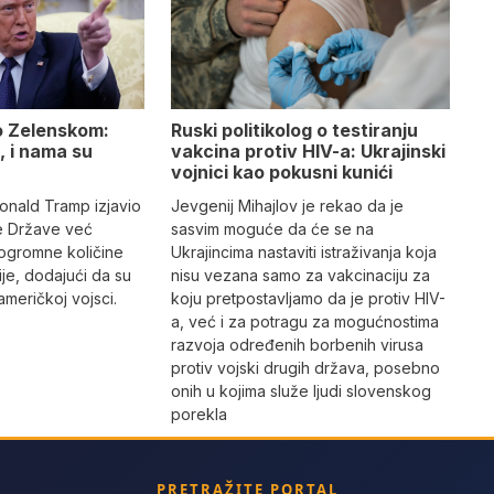
o Zelenskom:
Ruski politikolog o testiranju
, i nama su
vakcina protiv HIV-a: Ukrajinski
vojnici kao pokusni kunići
nald Tramp izjavio
Jevgenij Mihajlov je rekao da je
ne Države već
sasvim moguće da će se na
i ogromne količine
Ukrajincima nastaviti istraživanja koja
ije, dodajući da su
nisu vezana samo za vakcinaciju za
američkoj vojsci.
koju pretpostavljamo da je protiv HIV-
a, već i za potragu za mogućnostima
razvoja određenih borbenih virusa
protiv vojski drugih država, posebno
onih u kojima služe ljudi slovenskog
porekla
PRETRAŽITE PORTAL