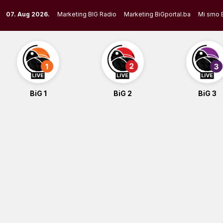
Skip
07. Aug 2026.
Marketing BIG Radio
Marketing BiGportal.ba
Mi smo 
to
content
BiG 1
BiG 2
BiG 3