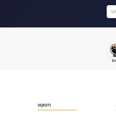
Sear
for:
Bi
VIJESTI