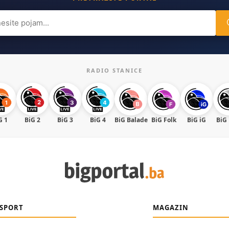
ch
RADIO STANICE
G 1
BiG 2
BiG 3
BiG 4
BiG Balade
BiG Folk
BiG iG
BiG
SPORT
MAGAZIN