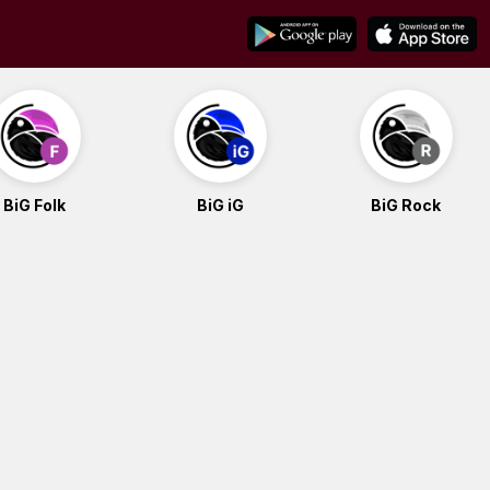
BiG Folk
BiG iG
BiG Rock