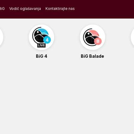
BiG
Vodič oglašavanja
Kontaktirajte nas
BiG 4
BiG Balade