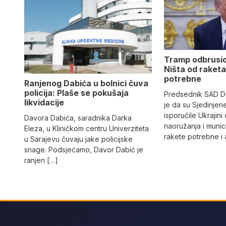
Tramp odbrusi
Ništa od raketa
potrebne
Ranjenog Dabića u bolnici čuva
policija: Plaše se pokušaja
Predsednik SAD Do
likvidacije
je da su Sjedinje
isporučile Ukrajin
Davora Dabića, saradnika Darka
naoružanja i munic
Eleza, u Kliničkom centru Univerziteta
rakete potrebne i 
u Sarajevu čuvaju jake policijske
snage. Podsjećamo, Davor Dabić je
ranjen […]