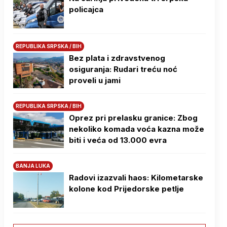
policajca
REPUBLIKA SRPSKA / BIH
Bez plata i zdravstvenog
osiguranja: Rudari treću noć
proveli u jami
REPUBLIKA SRPSKA / BIH
Oprez pri prelasku granice: Zbog
nekoliko komada voća kazna može
biti i veća od 13.000 evra
BANJA LUKA
Radovi izazvali haos: Kilometarske
kolone kod Prijedorske petlje