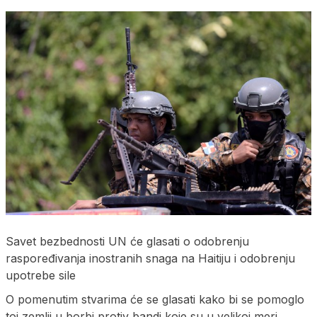
Savet bezbednosti UN će glasati o odobrenju
raspoređivanja inostranih snaga na Haitiju i odobrenju
upotrebe sile
O pomenutim stvarima će se glasati kako bi se pomoglo
toj zemlji u borbi protiv bandi koje su u velikoj meri