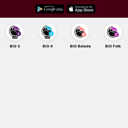
Skip
to
content
BiG 3
BiG 4
BiG Balade
BiG Folk