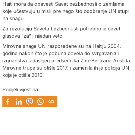
Haiti mora da obavesti Savet bezbednosti o zemljama
koje učestvuju u misiji pre nego što odobrenje UN stupi
na snagu.
Za rezoluciju Saveta bezbednosti potrebno je devet
glasova ”za” i nijedan veto.
Mirovne snage UN raspoređene su na Haitiju 2004.
godine nakon što je pobuna dovela do svrgavanja i
izgnanstva tadašnjeg predsednika Žan-Bertrana Aristida.
Mirovne trupe su otišle 2017. i zamenila ih je policija UN,
koja je otišla 2019.
Podijeli vijest na: