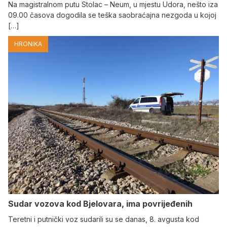
Na magistralnom putu Stolac – Neum, u mjestu Udora, nešto iza
09.00 časova dogodila se teška saobraćajna nezgoda u kojoj
[…]
HRONIKA
Sudar vozova kod Bjelovara, ima povrijeđenih
Teretni i putnički voz sudarili su se danas, 8. avgusta kod