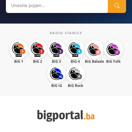
Search
for:
RADIO STANICE
BiG 1
BiG 2
BiG 3
BiG 4
BiG Balade
BiG Folk
BiG iG
BiG Rock