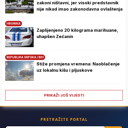
zakoni ništavni, jer visoki predstavnik
nije nikad imao zakonodavna ovlaštenja
HRONIKA
Zaplijenjeno 20 kilograma marihuane,
uhapšen Zećanin
REPUBLIKA SRPSKA / BIH
Stiže promjena vremena: Naoblačenje
uz lokalnu kišu i pljuskove
PRIKAŽI JOŠ VIJESTI
PRETRAŽITE PORTAL