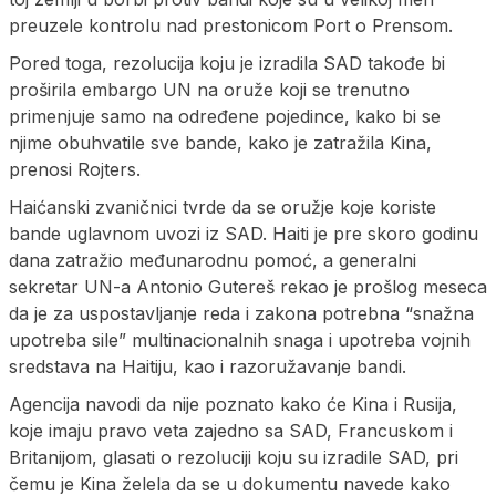
preuzele kontrolu nad prestonicom Port o Prensom.
Pored toga, rezolucija koju je izradila SAD takođe bi
proširila embargo UN na oruže koji se trenutno
primenjuje samo na određene pojedince, kako bi se
njime obuhvatile sve bande, kako je zatražila Kina,
prenosi Rojters.
Haićanski zvaničnici tvrde da se oružje koje koriste
bande uglavnom uvozi iz SAD. Haiti je pre skoro godinu
dana zatražio međunarodnu pomoć, a generalni
sekretar UN-a Antonio Gutereš rekao je prošlog meseca
da je za uspostavljanje reda i zakona potrebna “snažna
upotreba sile” multinacionalnih snaga i upotreba vojnih
sredstava na Haitiju, kao i razoružavanje bandi.
Agencija navodi da nije poznato kako će Kina i Rusija,
koje imaju pravo veta zajedno sa SAD, Francuskom i
Britanijom, glasati o rezoluciji koju su izradile SAD, pri
čemu je Kina želela da se u dokumentu navede kako