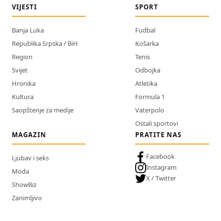
VIJESTI
SPORT
Banja Luka
Fudbal
Republika Srpska / BiH
Košarka
Region
Tenis
Svijet
Odbojka
Hronika
Atletika
Kultura
Formula 1
Saopštenje za medije
Vaterpolo
Ostali sportovi
MAGAZIN
PRATITE NAS
Facebook
Ljubav i seks
Instagram
Moda
X / Twitter
ShowBiz
Zanimljivo