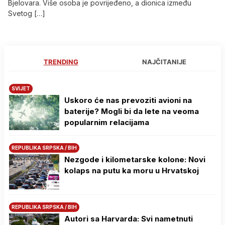
Bjelovara. Više osoba je povrijeđeno, a dionica između
Svetog […]
TRENDING
NAJČITANIJE
SVIJET
Uskoro će nas prevoziti avioni na
baterije? Mogli bi da lete na veoma
popularnim relacijama
REPUBLIKA SRPSKA / BIH
Nezgode i kilometarske kolone: Novi
kolaps na putu ka moru u Hrvatskoj
REPUBLIKA SRPSKA / BIH
Autori sa Harvarda: Svi nametnuti