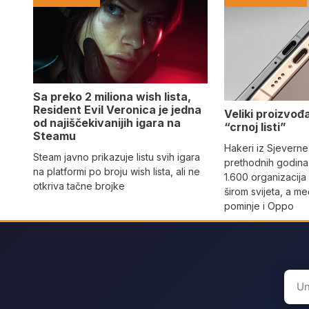
Sa preko 2 miliona wish lista,
Resident Evil Veronica je jedna
Veliki proizvođ
od najiščekivanijih igara na
“crnoj listi”
Steamu
Hakeri iz Sjeverne
Steam javno prikazuje listu svih igara
prethodnih godina 
na platformi po broju wish lista, ali ne
1.600 organizacija
otkriva tačne brojke
širom svijeta, a m
pominje i Oppo
Sear
for: