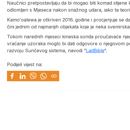
Naučnici pretpostavljaju da bi mogao biti komad stijene k
odlomljen s Mjeseca nakon snažnog udara, iako ta teori
Kamoʻoalewa je otkriven 2016. godine i procjenjuje se d
čini jednim od najmanjih objekata koje je neka svemirska l
Tokom narednih mjeseci kineska sonda proučavaće njeg
vraćanje uzoraka moglo bi dati odgovore o njegovom pori
razvoju Sunčevog sistema, navodi “
LadBible
“.
Podijeli vijest na: