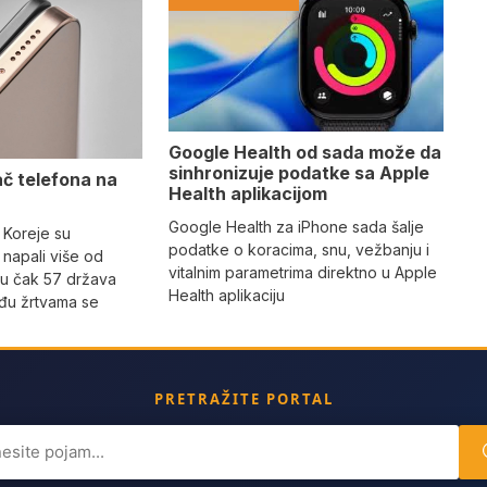
Google Health od sada može da
sinhronizuje podatke sa Apple
ač telefona na
Health aplikacijom
Google Health za iPhone sada šalje
 Koreje su
podatke o koracima, snu, vežbanju i
napali više od
vitalnim parametrima direktno u Apple
 u čak 57 država
Health aplikaciju
eđu žrtvama se
PRETRAŽITE PORTAL
ch