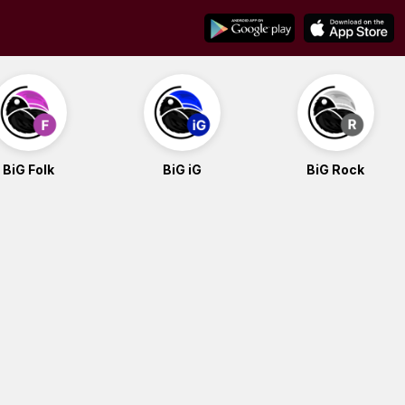
BiG Folk
BiG iG
BiG Rock