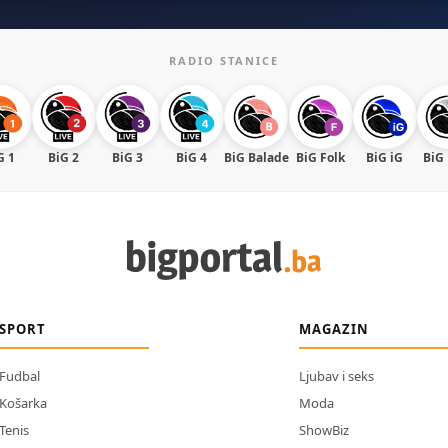
RADIO STANICE
G 1
BiG 2
BiG 3
BiG 4
BiG Balade
BiG Folk
BiG iG
BiG
SPORT
MAGAZIN
Fudbal
Ljubav i seks
Košarka
Moda
Tenis
ShowBiz