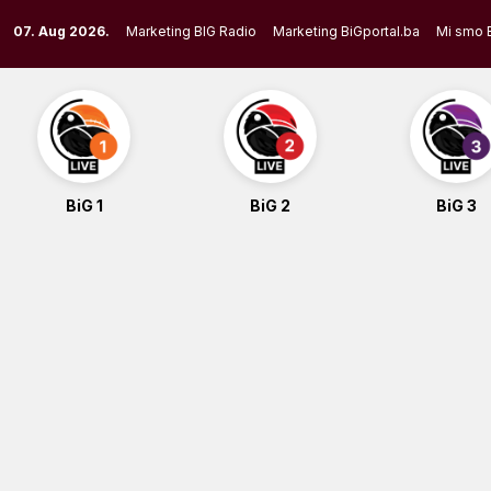
Skip
07. Aug 2026.
Marketing BIG Radio
Marketing BiGportal.ba
Mi smo 
to
content
BiG 1
BiG 2
BiG 3