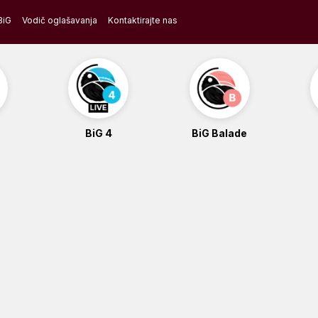
BiG
Vodič oglašavanja
Kontaktirajte nas
BiG 4
BiG Balade