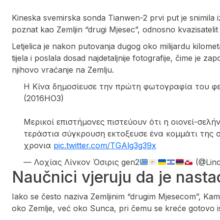
Kineska svemirska sonda Tianwen-2 prvi put je snimila 
poznat kao Zemljin “drugi Mjesec”, odnosno kvazisatelit 
Letjelica je nakon putovanja dugog oko milijardu kilom
tijela i poslala dosad najdetaljnije fotografije, čime je zap
njihovo vraćanje na Zemlju.
Η Κίνα δημοσίευσε την πρώτη φωτογραφία του φε
(2016HO3)
Μερικοί επιστήμονες πιστεύουν ότι η οιονεί-σελ
τεράστια σύγκρουση εκτοξευσε ένα κομμάτι της 
χρονια
pic.twitter.com/TGAlg3g39x
— Λoχίας Λίνκον Όσιρις gen2
(@Linc
Naučnici vjeruju da je nasta
Iako se često naziva Zemljinim “drugim Mjesecom”, Kamo'
oko Zemlje, već oko Sunca, pri čemu se kreće gotovo i