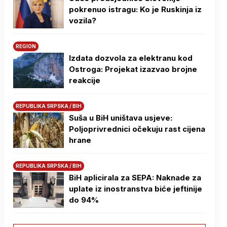
pokrenuo istragu: Ko je Ruskinja iz
vozila?
REGION
Izdata dozvola za elektranu kod
Ostroga: Projekat izazvao brojne
reakcije
REPUBLIKA SRPSKA / BIH
Suša u BiH uništava usjeve:
Poljoprivrednici očekuju rast cijena
hrane
REPUBLIKA SRPSKA / BIH
BiH aplicirala za SEPA: Naknade za
uplate iz inostranstva biće jeftinije
do 94%