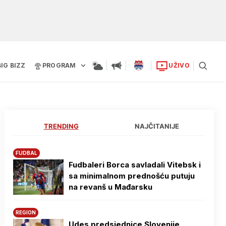
BIG BIZZ
PROGRAM
UŽIVO
TRENDING
NAJČITANIJE
FUDBAL
Fudbaleri Borca savladali Vitebsk i
sa minimalnom prednošću putuju
na revanš u Mađarsku
REGION
Udes predsjednice Slovenije