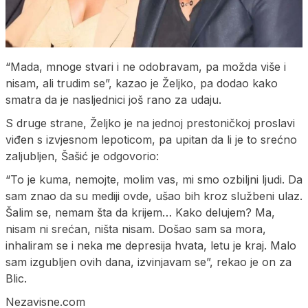
“Mada, mnoge stvari i ne odobravam, pa možda više i
nisam, ali trudim se”, kazao je Željko, pa dodao kako
smatra da je nasljednici još rano za udaju.
S druge strane, Željko je na jednoj prestoničkoj proslavi
viđen s izvjesnom lepoticom, pa upitan da li je to srećno
zaljubljen, Šašić je odgovorio:
“To je kuma, nemojte, molim vas, mi smo ozbiljni ljudi. Da
sam znao da su mediji ovde, ušao bih kroz službeni ulaz.
Šalim se, nemam šta da krijem… Kako delujem? Ma,
nisam ni srećan, ništa nisam. Došao sam sa mora,
inhaliram se i neka me depresija hvata, letu je kraj. Malo
sam izgubljen ovih dana, izvinjavam se”, rekao je on za
Blic.
Nezavisne.com