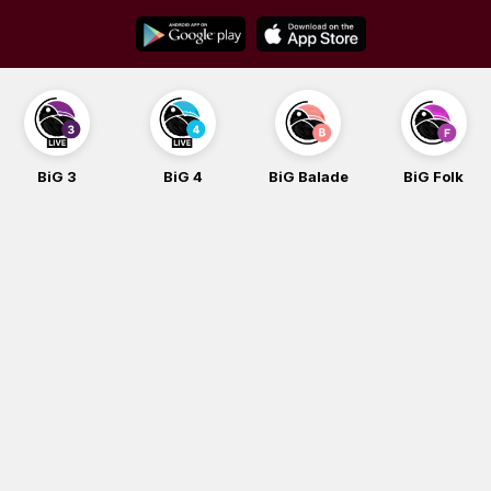
Skip
to
content
BiG 3
BiG 4
BiG Balade
BiG Folk