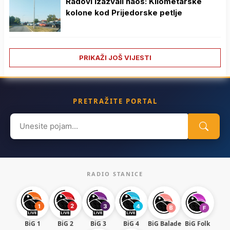
Radovi izazvali haos: Kilometarske
kolone kod Prijedorske petlje
PRIKAŽI JOŠ VIJESTI
PRETRAŽITE PORTAL
Search
for:
RADIO STANICE
BiG 1
BiG 2
BiG 3
BiG 4
BiG Balade
BiG Folk