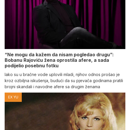
“Ne mogu da kažem da nisam pogledao drugu”:
Bobanu Rajoviću žena oprostila afere, a sada
podijelio posebnu fotku
Iako su u bračne vode uplovili mladi, njihov odnos prošao je
kroz ozbiljna iskušenja, budući da su pjevača godinama pratili
brojni skandali i navodne afere sa drugim ženama
EX YU