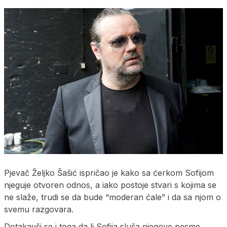
Pjevač Željko Šašić ispričao je kako sa ćerkom Sofijom
njeguje otvoren odnos, a iako postoje stvari s kojima se
ne slaže, trudi se da bude “moderan ćale” i da sa njom o
svemu razgovara.
Dotakavši se i toga da li Sofija sluša njegove pesme,