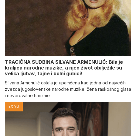
TRAGIČNA SUDBINA SILVANE ARMENULIĆ: Bila je
kraljica narodne muzike, a njen život obilježile su
velika ljubav, tajne i bolni gubici!
Silvana Armenulić ostala je upamćena kao jedna od najvećih
zvezda jugoslovenske narodne muzike, žena raskošnog glasa
i neverovatne harizme
EX YU