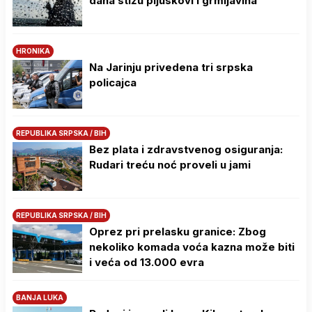
dana stižu pljuskovi i grmljavina
HRONIKA
Na Јarinju privedena tri srpska
policajca
REPUBLIKA SRPSKA / BIH
Bez plata i zdravstvenog osiguranja:
Rudari treću noć proveli u jami
REPUBLIKA SRPSKA / BIH
Oprez pri prelasku granice: Zbog
nekoliko komada voća kazna može biti
i veća od 13.000 evra
BANJA LUKA