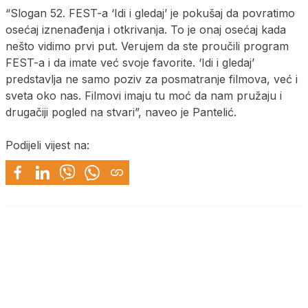
“Slogan 52. FEST-a ‘Idi i gledaj’ je pokušaj da povratimo
osećaj iznenađenja i otkrivanja. To je onaj osećaj kada
nešto vidimo prvi put. Verujem da ste proučili program
FEST-a i da imate već svoje favorite. ‘Idi i gledaj’
predstavlja ne samo poziv za posmatranje filmova, već i
sveta oko nas. Filmovi imaju tu moć da nam pružaju i
drugačiji pogled na stvari”, naveo je Pantelić.
Podijeli vijest na: