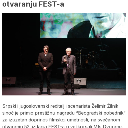
otvaranju FEST-a
Srpski i jugoslovenski reditelj i scenarista Želimir Žilnik
sinoć je primio prestižnu nagradu “Beogradski pobednik”
za izuzetan doprinos filmskoj umetnosti, na svečanom
otvaranju 52. izdanja FEST-a u velikoj sali Mts Dvorane.