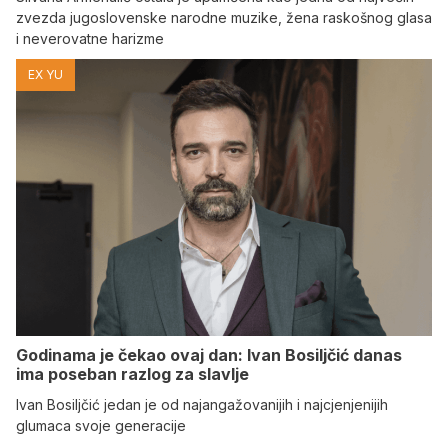
zvezda jugoslovenske narodne muzike, žena raskošnog glasa
i neverovatne harizme
EX YU
Godinama je čekao ovaj dan: Ivan Bosiljčić danas
ima poseban razlog za slavlje
Ivan Bosiljčić jedan je od najangažovanijih i najcjenjenijih
glumaca svoje generacije