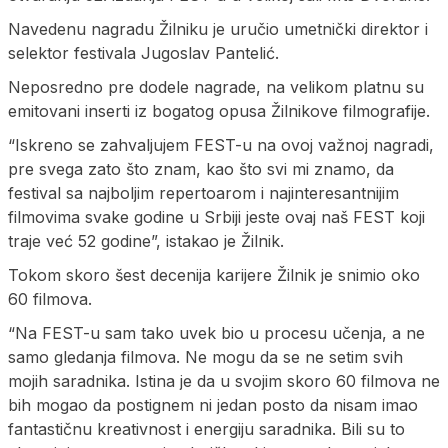
Navedenu nagradu Žilniku je uručio umetnički direktor i
selektor festivala Jugoslav Pantelić.
Neposredno pre dodele nagrade, na velikom platnu su
emitovani inserti iz bogatog opusa Žilnikove filmografije.
“Iskreno se zahvaljujem FEST-u na ovoj važnoj nagradi,
pre svega zato što znam, kao što svi mi znamo, da
festival sa najboljim repertoarom i najinteresantnijim
filmovima svake godine u Srbiji jeste ovaj naš FEST koji
traje već 52 godine”, istakao je Žilnik.
Tokom skoro šest decenija karijere Žilnik je snimio oko
60 filmova.
“Na FEST-u sam tako uvek bio u procesu učenja, a ne
samo gledanja filmova. Ne mogu da se ne setim svih
mojih saradnika. Istina je da u svojim skoro 60 filmova ne
bih mogao da postignem ni jedan posto da nisam imao
fantastičnu kreativnost i energiju saradnika. Bili su to