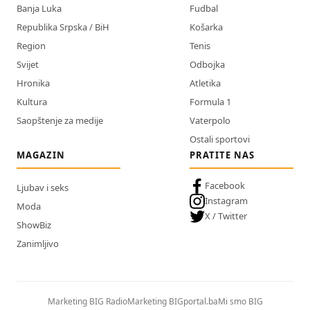
Banja Luka
Fudbal
Republika Srpska / BiH
Košarka
Region
Tenis
Svijet
Odbojka
Hronika
Atletika
Kultura
Formula 1
Saopštenje za medije
Vaterpolo
Ostali sportovi
MAGAZIN
PRATITE NAS
Facebook
Ljubav i seks
Instagram
Moda
X / Twitter
ShowBiz
Zanimljivo
Marketing BIG Radio
Marketing BIGportal.ba
Mi smo BIG