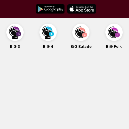
Skip
to
content
BiG 3
BiG 4
BiG Balade
BiG Folk