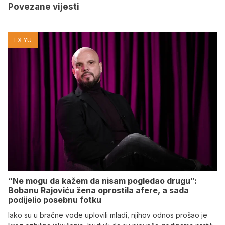
Povezane vijesti
EX YU
“Ne mogu da kažem da nisam pogledao drugu”:
Bobanu Rajoviću žena oprostila afere, a sada
podijelio posebnu fotku
Iako su u bračne vode uplovili mladi, njihov odnos prošao je