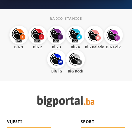
RADIO STANICE
BiG 1
BiG 2
BiG 3
BiG 4
BiG Balade
BiG Folk
BiG iG
BiG Rock
VIJESTI
SPORT