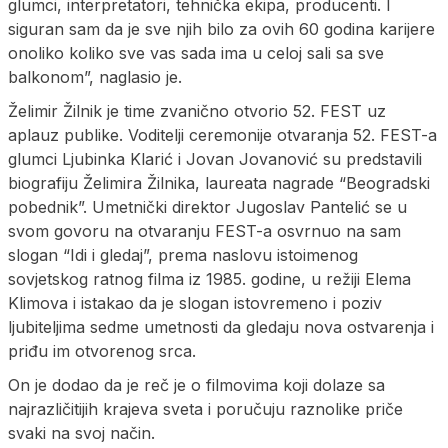
glumci, interpretatori, tehnička ekipa, producenti. I
siguran sam da je sve njih bilo za ovih 60 godina karijere
onoliko koliko sve vas sada ima u celoj sali sa sve
balkonom”, naglasio je.
Želimir Žilnik je time zvanično otvorio 52. FEST uz
aplauz publike. Voditelji ceremonije otvaranja 52. FEST-a
glumci Ljubinka Klarić i Jovan Jovanović su predstavili
biografiju Želimira Žilnika, laureata nagrade “Beogradski
pobednik”. Umetnički direktor Jugoslav Pantelić se u
svom govoru na otvaranju FEST-a osvrnuo na sam
slogan “Idi i gledaj”, prema naslovu istoimenog
sovjetskog ratnog filma iz 1985. godine, u režiji Elema
Klimova i istakao da je slogan istovremeno i poziv
ljubiteljima sedme umetnosti da gledaju nova ostvarenja i
priđu im otvorenog srca.
On je dodao da je reč je o filmovima koji dolaze sa
najrazličitijih krajeva sveta i poručuju raznolike priče
svaki na svoj način.