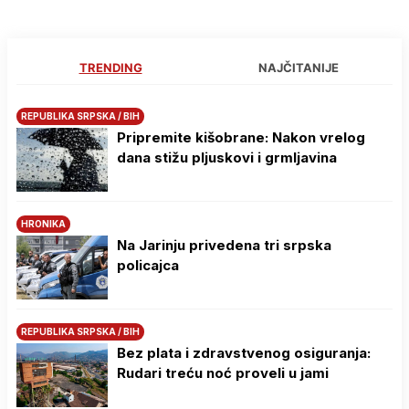
TRENDING
NAJČITANIJE
REPUBLIKA SRPSKA / BIH
Pripremite kišobrane: Nakon vrelog
dana stižu pljuskovi i grmljavina
HRONIKA
Na Јarinju privedena tri srpska
policajca
REPUBLIKA SRPSKA / BIH
Bez plata i zdravstvenog osiguranja:
Rudari treću noć proveli u jami