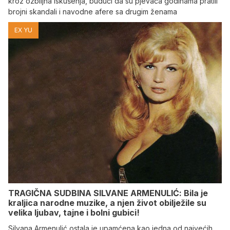
kroz ozbiljna iskušenja, budući da su pjevača godinama pratili
brojni skandali i navodne afere sa drugim ženama
EX YU
TRAGIČNA SUDBINA SILVANE ARMENULIĆ: Bila je
kraljica narodne muzike, a njen život obilježile su
velika ljubav, tajne i bolni gubici!
Silvana Armenulić ostala je upamćena kao jedna od najvećih