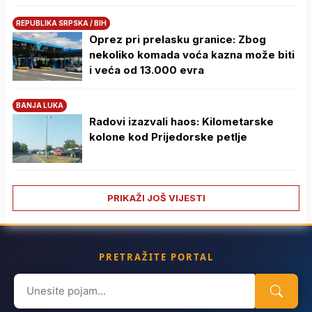
REPUBLIKA SRPSKA / BIH
Oprez pri prelasku granice: Zbog
nekoliko komada voća kazna može biti
i veća od 13.000 evra
BANJA LUKA
Radovi izazvali haos: Kilometarske
kolone kod Prijedorske petlje
PRIKAŽI JOŠ VIJESTI
PRETRAŽITE PORTAL
Search
for: