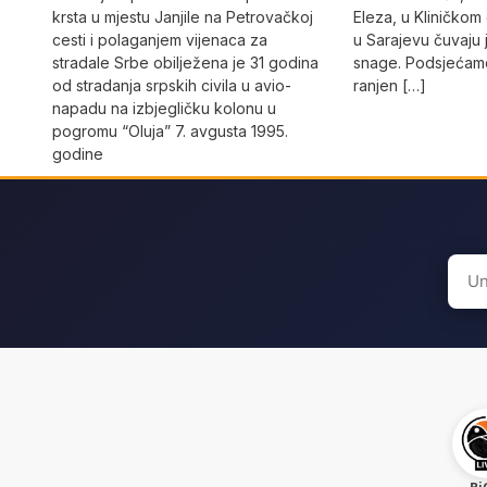
krsta u mjestu Janjile na Petrovačkoj
Eleza, u Kliničkom
cesti i polaganjem vijenaca za
u Sarajevu čuvaju 
stradale Srbe obilježena je 31 godina
snage. Podsjećamo
od stradanja srpskih civila u avio-
ranjen […]
napadu na izbjegličku kolonu u
pogromu “Oluja” 7. avgusta 1995.
godine
Sear
for: