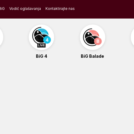
BiG
Vodič oglašavanja
Kontaktirajte nas
BiG 4
BiG Balade