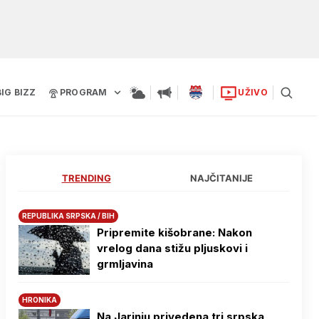
BIG BIZZ
PROGRAM
UŽIVO
TRENDING
NAJČITANIJE
REPUBLIKA SRPSKA / BIH
Pripremite kišobrane: Nakon
vrelog dana stižu pljuskovi i
grmljavina
HRONIKA
Na Јarinju privedena tri srpska