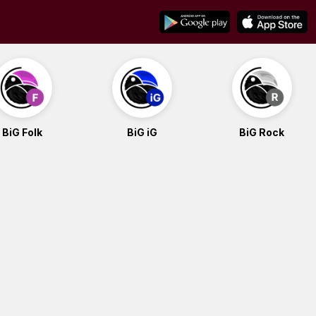
BiG Folk
BiG iG
BiG Rock