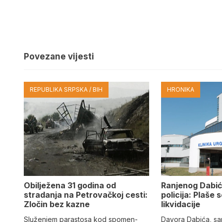
Povezane vijesti
REPUBLIKA SRPSKA / BIH
HRONIKA
Obilježena 31 godina od
Ranjenog Dabić
stradanja na Petrovačkoj cesti:
policija: Plaše 
Zločin bez kazne
likvidacije
Služenjem parastosa kod spomen-
Davora Dabića, sa