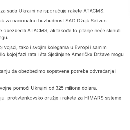
za sada Ukrajini ne isporučuje rakete ATACMS.
vetnik za nacionalnu bezbednost SAD Džejk Saliven.
e obezbediti ATACMS, ali takođe to pitanje neće skinuti
ngu.
 vojsci, tako i svojim kolegama u Evropi i samim
lo kojoj fazi rata i šta Sjedinjene Američke Države mogu
tanju da obezbedimo sopstvene potrebe odvraćanja i
vojne pomoći Ukrajini od 325 miliona dolara.
iju, protivtenkovsko oružje i rakete za HIMARS sisteme