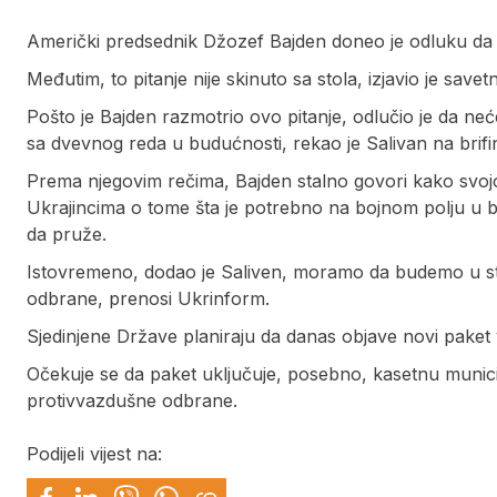
Američki predsednik Džozef Bajden doneo je odluku da 
Međutim, to pitanje nije skinuto sa stola, izjavio je sa
Pošto je Bajden razmotrio ovo pitanje, odlučio je da neć
sa dvevnog reda u budućnosti, rekao je Salivan na brifi
Prema njegovim rečima, Bajden stalno govori kako svojoj
Ukrajincima o tome šta je potrebno na bojnom polju u bi
da pruže.
Istovremeno, dodao je Saliven, moramo da budemo u s
odbrane, prenosi Ukrinform.
Sjedinjene Države planiraju da danas objave novi paket 
Očekuje se da paket uključuje, posebno, kasetnu munic
protivvazdušne odbrane.
Podijeli vijest na: