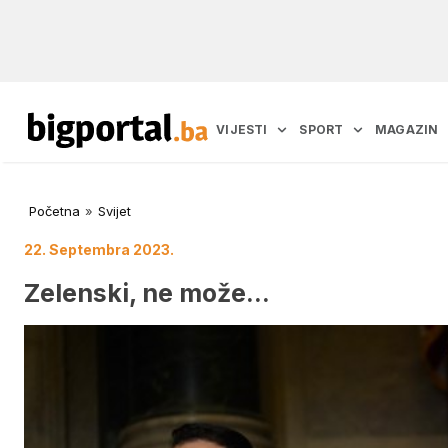
VIJESTI
SPORT
MAGAZIN
Početna
»
Svijet
22. Septembra 2023.
Zelenski, ne može…