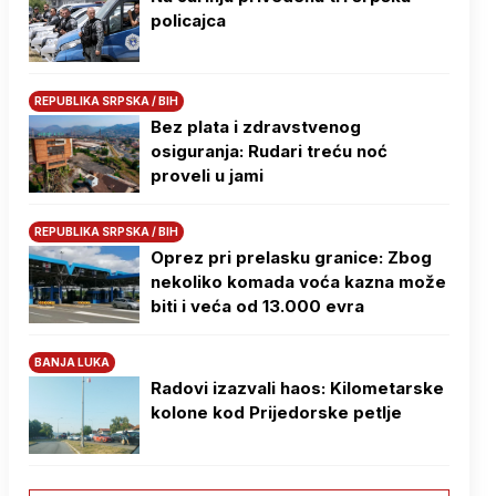
policajca
REPUBLIKA SRPSKA / BIH
Bez plata i zdravstvenog
osiguranja: Rudari treću noć
proveli u jami
REPUBLIKA SRPSKA / BIH
Oprez pri prelasku granice: Zbog
nekoliko komada voća kazna može
biti i veća od 13.000 evra
BANJA LUKA
Radovi izazvali haos: Kilometarske
kolone kod Prijedorske petlje