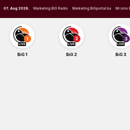
Skip
07. Aug 2026.
Marketing BIG Radio
Marketing BiGportal.ba
Mi smo 
to
content
BiG 1
BiG 2
BiG 3