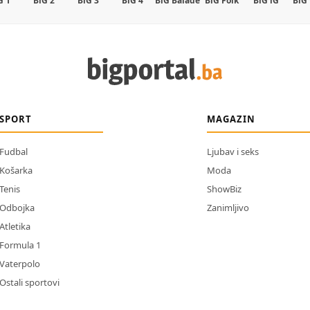
G 1
BiG 2
BiG 3
BiG 4
BiG Balade
BiG Folk
BiG iG
BiG
SPORT
MAGAZIN
Fudbal
Ljubav i seks
Košarka
Moda
Tenis
ShowBiz
Odbojka
Zanimljivo
Atletika
Formula 1
Vaterpolo
Ostali sportovi