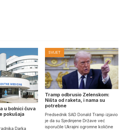
SVIJET
Tramp odbrusio Zelenskom:
Ništa od raketa, i nama su
potrebne
a u bolnici čuva
se pokušaja
Predsednik SAD Donald Tramp izjavio
je da su Sjedinjene Države već
isporučile Ukrajini ogromne količine
radnika Darka