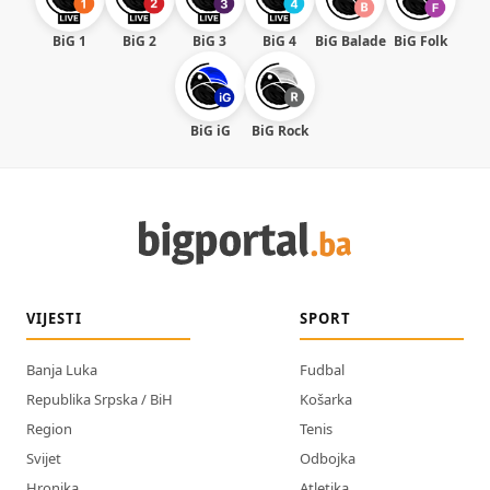
BiG 1
BiG 2
BiG 3
BiG 4
BiG Balade
BiG Folk
BiG iG
BiG Rock
VIJESTI
SPORT
Banja Luka
Fudbal
Republika Srpska / BiH
Košarka
Region
Tenis
Svijet
Odbojka
Hronika
Atletika