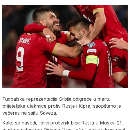
Fudbalska reprezentacija Srbije odigraće u martu
prijateljske utakmice protiv Rusije i Kipra, saopšteno je
večeras na sajtu Saveza.
Kako se navodi, prvi protivnik biće Rusija u Moskvi 21.
marta na stadionu Dinama “Lav Jašin”, dok je drugi rival