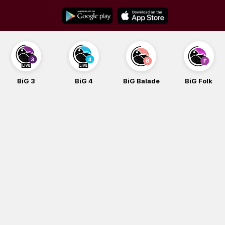
Skip
to
content
BiG 3
BiG 4
BiG Balade
BiG Folk