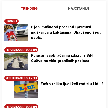
TRENDING
NAJČITANIJE
HRONIKA
Pijani muškarci presreli i pretukli
muškarca u Laktašima: Uhapšeno šest
osoba
REPUBLIKA SRPSKA / BIH
Pojačan saobraćaj na izlazu iz BiH:
Gužve na više graničnih prelaza
REPUBLIKA SRPSKA / BIH
Zašto toliko ljudi želi raditi u Lidlu?
REPUBLIKA SRPSKA / BIH