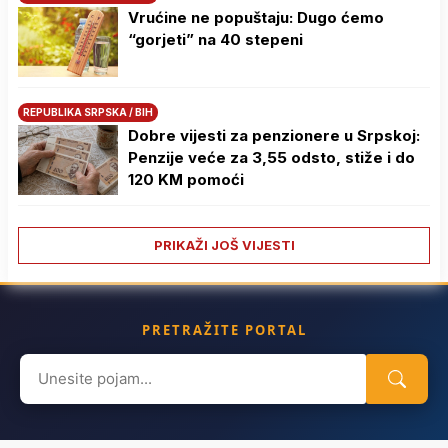
Vrućine ne popuštaju: Dugo ćemo
“gorjeti” na 40 stepeni
REPUBLIKA SRPSKA / BIH
Dobre vijesti za penzionere u Srpskoj:
Penzije veće za 3,55 odsto, stiže i do
120 KM pomoći
PRIKAŽI JOŠ VIJESTI
PRETRAŽITE PORTAL
Search
for: