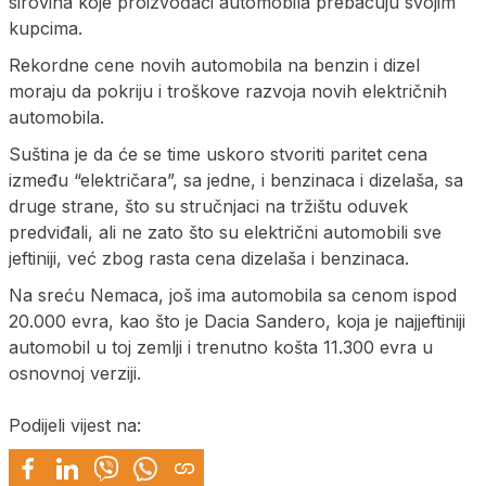
sirovina koje proizvođači automobila prebacuju svojim
kupcima.
Rekordne cene novih automobila na benzin i dizel
moraju da pokriju i troškove razvoja novih električnih
automobila.
Suština je da će se time uskoro stvoriti paritet cena
između “električara”, sa jedne, i benzinaca i dizelaša, sa
druge strane, što su stručnjaci na tržištu oduvek
predviđali, ali ne zato što su električni automobili sve
jeftiniji, već zbog rasta cena dizelaša i benzinaca.
Na sreću Nemaca, još ima automobila sa cenom ispod
20.000 evra, kao što je Dacia Sandero, koja je najjeftiniji
automobil u toj zemlji i trenutno košta 11.300 evra u
osnovnoj verziji.
Podijeli vijest na: