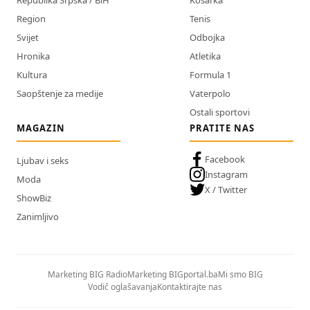
Republika Srpska / BiH
Košarka
Region
Tenis
Svijet
Odbojka
Hronika
Atletika
Kultura
Formula 1
Saopštenje za medije
Vaterpolo
Ostali sportovi
MAGAZIN
PRATITE NAS
Facebook
Ljubav i seks
Instagram
Moda
X / Twitter
ShowBiz
Zanimljivo
Marketing BIG Radio
Marketing BIGportal.ba
Mi smo BIG
Vodič oglašavanja
Kontaktirajte nas