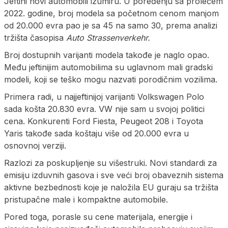
Jeftini novi automobili izumiru. U poređenju sa prolećem
2022. godine, broj modela sa početnom cenom manjom
od 20.000 evra pao je sa 45 na samo 30, prema analizi
tržišta časopisa
Auto Strassenverkehr.
Broj dostupnih varijanti modela takođe je naglo opao.
Među jeftinijim automobilima su uglavnom mali gradski
modeli, koji se teško mogu nazvati porodičnim vozilima.
Primera radi, u najjeftinijoj varijanti Volkswagen Polo
sada košta 20.830 evra. VW nije sam u svojoj politici
cena. Konkurenti Ford Fiesta, Peugeot 208 i Toyota
Yaris takođe sada koštaju više od 20.000 evra u
osnovnoj verziji.
Razlozi za poskupljenje su višestruki. Novi standardi za
emisiju izduvnih gasova i sve veći broj obaveznih sistema
aktivne bezbednosti koje je naložila EU guraju sa tržišta
pristupačne male i kompaktne automobile.
Pored toga, porasle su cene materijala, energije i