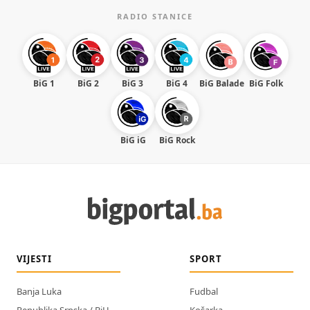
RADIO STANICE
BiG 1
BiG 2
BiG 3
BiG 4
BiG Balade
BiG Folk
BiG iG
BiG Rock
VIJESTI
SPORT
Banja Luka
Fudbal