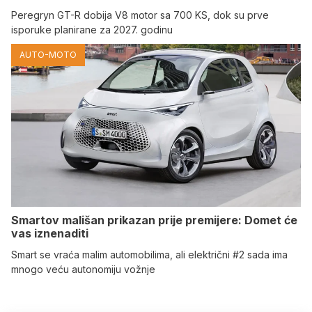
Peregryn GT-R dobija V8 motor sa 700 KS, dok su prve
isporuke planirane za 2027. godinu
AUTO-MOTO
Smartov mališan prikazan prije premijere: Domet će
vas iznenaditi
Smart se vraća malim automobilima, ali električni #2 sada ima
mnogo veću autonomiju vožnje