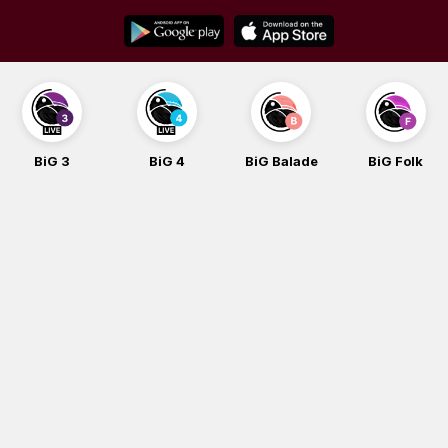
Skip
to
content
BiG 3
BiG 4
BiG Balade
BiG Folk