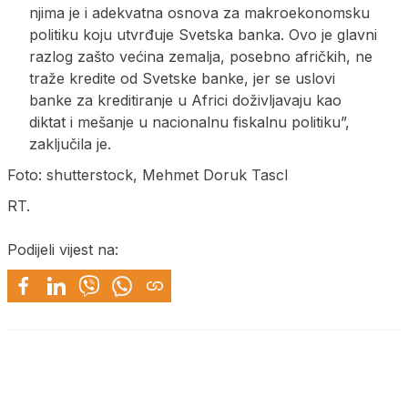
njima je i adekvatna osnova za makroekonomsku
politiku koju utvrđuje Svetska banka. Ovo je glavni
razlog zašto većina zemalja, posebno afričkih, ne
traže kredite od Svetske banke, jer se uslovi
banke za kreditiranje u Africi doživljavaju kao
diktat i mešanje u nacionalnu fiskalnu politiku”,
zaključila je.
Foto: shutterstock, Mehmet Doruk TascI
RT.
Podijeli vijest na: