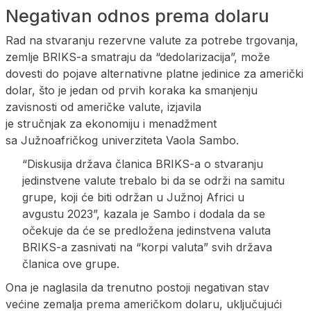
Negativan odnos prema dolaru
Rad na stvaranju rezervne valute za potrebe trgovanja,
zemlje BRIKS-a smatraju da “dedolarizacija”, može
dovesti do pojave alternativne platne jedinice za američki
dolar, što je jedan od prvih koraka ka smanjenju
zavisnosti od američke valute, izjavila
je stručnjak za ekonomiju i menadžment
sa Južnoafričkog univerziteta Vaola Sambo.
“Diskusija država članica BRIKS-a o stvaranju
jedinstvene valute trebalo bi da se održi na samitu
grupe, koji će biti održan u Južnoj Africi u
avgustu 2023”, kazala je Sambo i dodala da se
očekuje da će se predložena jedinstvena valuta
BRIKS-a zasnivati na “korpi valuta” svih država
članica ove grupe.
Ona je naglasila da trenutno postoji negativan stav
većine zemalja prema američkom dolaru, uključujući