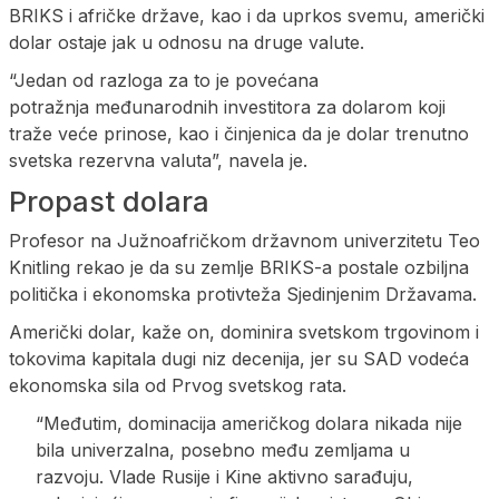
BRIKS i afričke države, kao i da uprkos svemu, američki
dolar ostaje jak u odnosu na druge valute.
“Jedan od razloga za to je povećana
potražnja međunarodnih investitora za dolarom koji
traže veće prinose, kao i činjenica da je dolar trenutno
svetska rezervna valuta”, navela je.
Propast dolara
Profesor na Južnoafričkom državnom univerzitetu Teo
Knitling rekao je da su zemlje BRIKS-a postale ozbiljna
politička i ekonomska protivteža Sjedinjenim Državama.
Američki dolar, kaže on, dominira svetskom trgovinom i
tokovima kapitala dugi niz decenija, jer su SAD vodeća
ekonomska sila od Prvog svetskog rata.
“Međutim, dominacija američkog dolara nikada nije
bila univerzalna, posebno među zemljama u
razvoju. Vlade Rusije i Kine aktivno sarađuju,