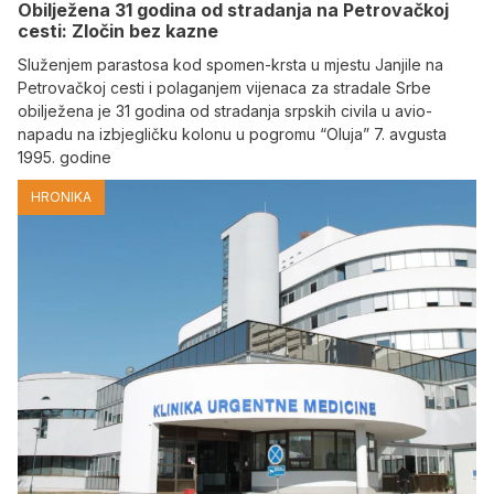
Obilježena 31 godina od stradanja na Petrovačkoj
cesti: Zločin bez kazne
Služenjem parastosa kod spomen-krsta u mjestu Janjile na
Petrovačkoj cesti i polaganjem vijenaca za stradale Srbe
obilježena je 31 godina od stradanja srpskih civila u avio-
napadu na izbjegličku kolonu u pogromu “Oluja” 7. avgusta
1995. godine
HRONIKA