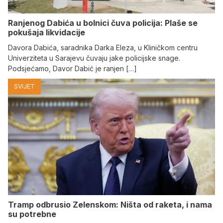
Ranjenog Dabića u bolnici čuva policija: Plaše se
pokušaja likvidacije
Davora Dabića, saradnika Darka Eleza, u Kliničkom centru
Univerziteta u Sarajevu čuvaju jake policijske snage.
Podsjećamo, Davor Dabić je ranjen […]
SVIJET
Tramp odbrusio Zelenskom: Ništa od raketa, i nama
su potrebne