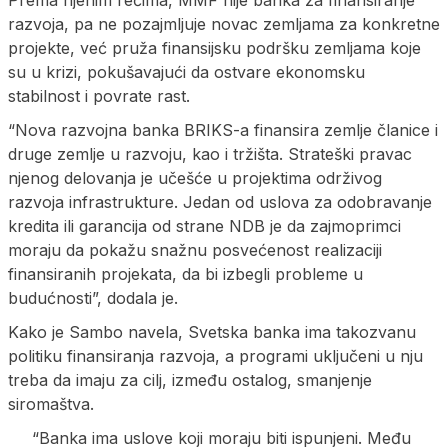
razvoja, pa ne pozajmljuje novac zemljama za konkretne
projekte, već pruža finansijsku podršku zemljama koje
su u krizi, pokušavajući da ostvare ekonomsku
stabilnost i povrate rast.
“Nova razvojna banka BRIKS-a finansira zemlje članice i
druge zemlje u razvoju, kao i tržišta. Strateški pravac
njenog delovanja je učešće u projektima održivog
razvoja infrastrukture. Jedan od uslova za odobravanje
kredita ili garancija od strane NDB je da zajmoprimci
moraju da pokažu snažnu posvećenost realizaciji
finansiranih projekata, da bi izbegli probleme u
budućnosti”, dodala je.
Kako je Sambo navela, Svetska banka ima takozvanu
politiku finansiranja razvoja, a programi uključeni u nju
treba da imaju za cilj, između ostalog, smanjenje
siromaštva.
“Banka ima uslove koji moraju biti ispunjeni. Među