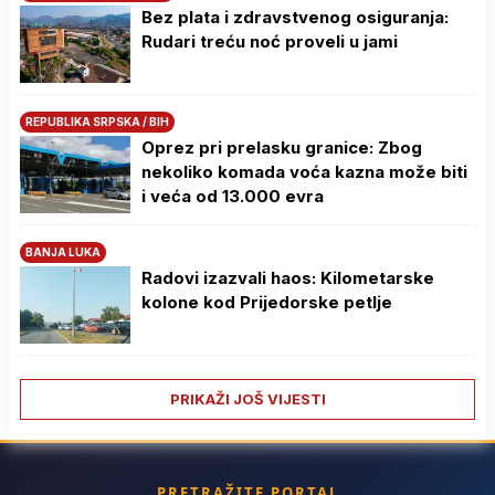
Bez plata i zdravstvenog osiguranja:
Rudari treću noć proveli u jami
REPUBLIKA SRPSKA / BIH
Oprez pri prelasku granice: Zbog
nekoliko komada voća kazna može biti
i veća od 13.000 evra
BANJA LUKA
Radovi izazvali haos: Kilometarske
kolone kod Prijedorske petlje
PRIKAŽI JOŠ VIJESTI
PRETRAŽITE PORTAL