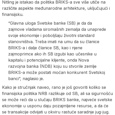
Nitling je istakao da politika BRIKS-a sve više utiče na
različite aspekte međunarodne arhitekture, uključujući i
finansijsku.
“Glavna uloga Svetske banke (SB) je da da
zajmove vladama siromašnih zemalja da unaprede
svoje ekonomije i poboljšaju životni standard
stanovništva. Treba imati na umu da su članice
BRIKS-a i dalje članice SB, kao i njene
zajmoprimce ako ih SB izgubi kao učesnike u
kapitalu i potencijalne klijente, onda Nova
razvojna banka (NDB) koju su stvorile zemlje
BRIKS-a može postati moćan konkurent Svetskoj
banci”, naglasio je.
Kako je stručnjak naveo, rano je još govoriti koliko se
finansijska politika NRB razlikuje od SB, ali sa sigurnošću
se može reći da u slučaju BRIKS banke, najveće svetske
ekonomije u usponu daju pozajmljene resurse, a da će
se transakcije odvijati u okviru rastuće saradnje jug-jug.