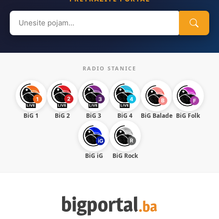
Search
for:
RADIO STANICE
BiG 1
BiG 2
BiG 3
BiG 4
BiG Balade
BiG Folk
BiG iG
BiG Rock