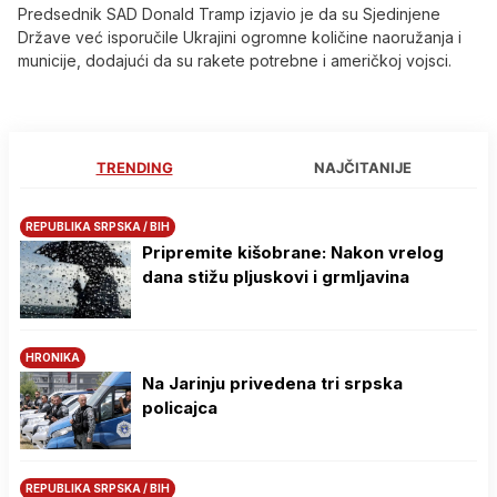
Predsednik SAD Donald Tramp izjavio je da su Sjedinjene
Države već isporučile Ukrajini ogromne količine naoružanja i
municije, dodajući da su rakete potrebne i američkoj vojsci.
TRENDING
NAJČITANIJE
REPUBLIKA SRPSKA / BIH
Pripremite kišobrane: Nakon vrelog
dana stižu pljuskovi i grmljavina
HRONIKA
Na Јarinju privedena tri srpska
policajca
REPUBLIKA SRPSKA / BIH