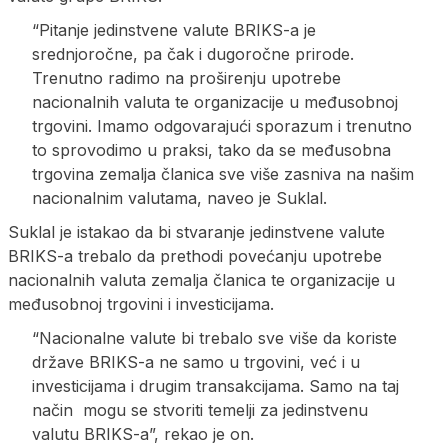
“Pitanje jedinstvene valute BRIKS-a je
srednjoročne, pa čak i dugoročne prirode.
Trenutno radimo na proširenju upotrebe
nacionalnih valuta te organizacije u međusobnoj
trgovini. Imamo odgovarajući sporazum i trenutno
to sprovodimo u praksi, tako da se međusobna
trgovina zemalja članica sve više zasniva na našim
nacionalnim valutama, naveo je Suklal.
Suklal je istakao da bi stvaranje jedinstvene valute
BRIKS-a trebalo da prethodi povećanju upotrebe
nacionalnih valuta zemalja članica te organizacije u
međusobnoj trgovini i investicijama.
“Nacionalne valute bi trebalo sve više da koriste
države BRIKS-a ne samo u trgovini, već i u
investicijama i drugim transakcijama. Samo na taj
način mogu se stvoriti temelji za jedinstvenu
valutu BRIKS-a”, rekao je on.