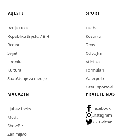
VIJESTI
SPORT
Banja Luka
Fudbal
Republika Srpska / BiH
Košarka
Region
Tenis
Svijet
Odbojka
Hronika
Atletika
Kultura
Formula 1
Saopštenje za medije
Vaterpolo
Ostali sportovi
MAGAZIN
PRATITE NAS
Facebook
Ljubav i seks
Instagram
Moda
X / Twitter
ShowBiz
Zanimljivo