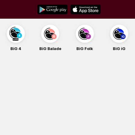
Skip
to
content
BiG 4
BiG Balade
BiG Folk
BiG iG