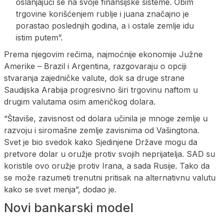
oslanjajući se na svoje finansijske sisteme. Obim
trgovine korišćenjem rublje i juana značajno je
porastao poslednjih godina, a i ostale zemlje idu
istim putem”.
Prema njegovim rečima, najmoćnije ekonomije Južne
Amerike – Brazil i Argentina, razgovaraju o opciji
stvaranja zajedničke valute, dok sa druge strane
Saudijska Arabija progresivno širi trgovinu naftom u
drugim valutama osim američkog dolara.
“Štaviše, zavisnost od dolara učinila je mnoge zemlje u
razvoju i siromašne zemlje zavisnima od Vašingtona.
Svet je bio svedok kako Sjedinjene Države mogu da
pretvore dolar u oružje protiv svojih neprijatelja. SAD su
koristile ovo oružje protiv Irana, a sada Rusije. Tako da
se može razumeti trenutni pritisak na alternativnu valutu
kako se svet menja”, dodao je.
Novi bankarski model