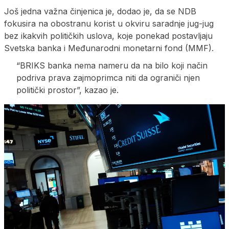
Još jedna važna činjenica je, dodao je, da se NDB
fokusira na obostranu korist u okviru saradnje jug-jug
bez ikakvih političkih uslova, koje ponekad postavljaju
Svetska banka i Međunarodni monetarni fond (MMF).
“BRIKS banka nema nameru da na bilo koji način
podriva prava zajmoprimca niti da ograniči njen
politički prostor”, kazao je.