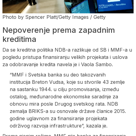
Photo by Spencer Platt/Getty Images / Getty
Nepoverenje prema zapadnim
kreditima
Da se ​​kreditna politika NDB-a razlikuje od SB i MMF-a u
pogledu pristupa finansiranju velikih projekata i uslova
za odobravanje kredita navela je i Vaola Sambo.
“MMF i Svetska banka su deo takozvanih
institucija Breton Vudsa, koje su stvorile 43 zemlje
na sastanku 1944. u cilju promovisanja, između
ostalog, međunarodne ekonomske saradnje za
obnovu mira posle Drugog svetskog rata. NDB
zemalja BRIKS-a su osnovale države članice 2015.
godine uglavnom za finansiranje projekata
održivog razvoja infrastrukture”, kazala je.
Prema njenim rečima, MMF nije banka za finansiranje