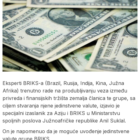
Eksperti BRIKS-a (Brazil, Rusija, Indija, Kina, Južna
Afrika) trenutno rade na produbljivanju veza između
privreda i finansijskih tržišta zemalja članica te grupe, sa
ciljem stvaranja njene jedinstvene valute, izjavio je
specijalni izaslanik za Aziju i BRIKS u Ministarstvu
spoljnih poslova Južnoafričke republike Anil Suklal.
On je napomenuo da je moguće uvođenje jedinstvene
valute grupe BRIKS.