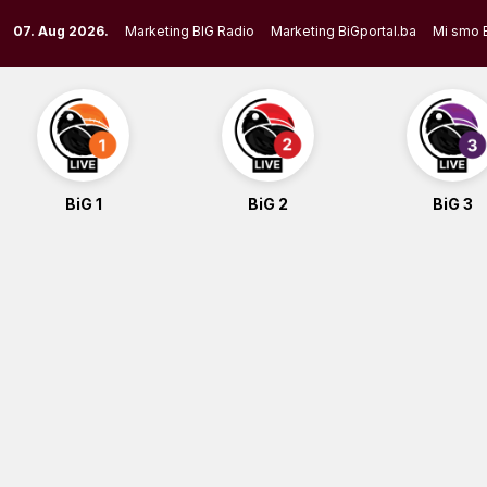
Skip
07. Aug 2026.
Marketing BIG Radio
Marketing BiGportal.ba
Mi smo 
to
content
BiG 1
BiG 2
BiG 3