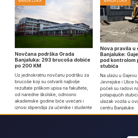
BANJA LUKA
BANJA LUKA
Nova pravila u
Novčana podrška Grada
Banjaluke: Gaje
Banjaluka: 293 brucoša dobiće
pod kontrolom 
po 200 KM
stubića
Uz jednokratnu novčanu podršku za
Na ulazu u Gajevu u
brucoše koji su ostvarili najbolje
Jevrejske i Ulice I
rezultate prilikom upisa na fakultete,
počeli su radovi n
od naredne školske, odnosno
potapajućih stubića
akademske godine biće uvećani i
ulazak vozila u o
iznosi stipendija za učenike i studente
centru Banjaluke.