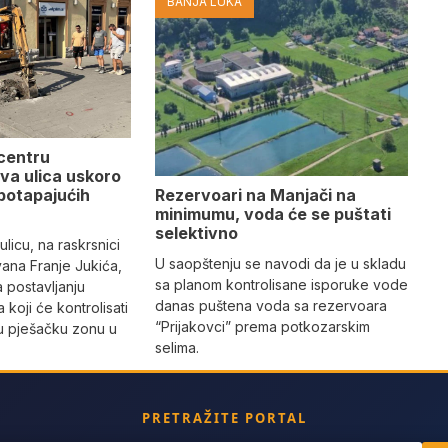
BANJA LUKA
 centru
va ulica uskoro
Rezervoari na Manjači na
potapajućih
minimumu, voda će se puštati
selektivno
licu, na raskrsnici
U saopštenju se navodi da je u skladu
vana Franje Jukića,
sa planom kontrolisane isporuke vode
a postavljanju
danas puštena voda sa rezervoara
 koji će kontrolisati
“Prijakovci” prema potkozarskim
vu pješačku zonu u
selima.
PRETRAŽITE PORTAL