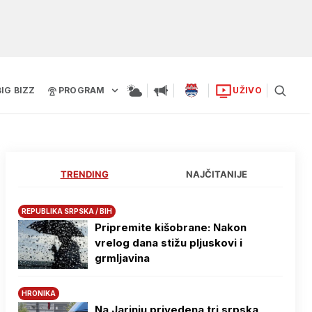
BIG BIZZ
PROGRAM
UŽIVO
TRENDING
NAJČITANIJE
REPUBLIKA SRPSKA / BIH
Pripremite kišobrane: Nakon
vrelog dana stižu pljuskovi i
grmljavina
HRONIKA
Na Јarinju privedena tri srpska