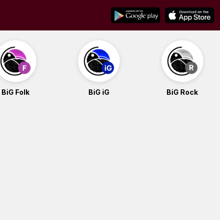
BiG Folk
BiG iG
BiG Rock