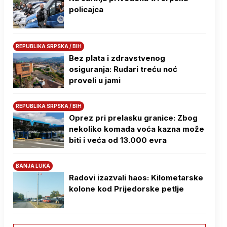
policajca
REPUBLIKA SRPSKA / BIH
Bez plata i zdravstvenog
osiguranja: Rudari treću noć
proveli u jami
REPUBLIKA SRPSKA / BIH
Oprez pri prelasku granice: Zbog
nekoliko komada voća kazna može
biti i veća od 13.000 evra
BANJA LUKA
Radovi izazvali haos: Kilometarske
kolone kod Prijedorske petlje