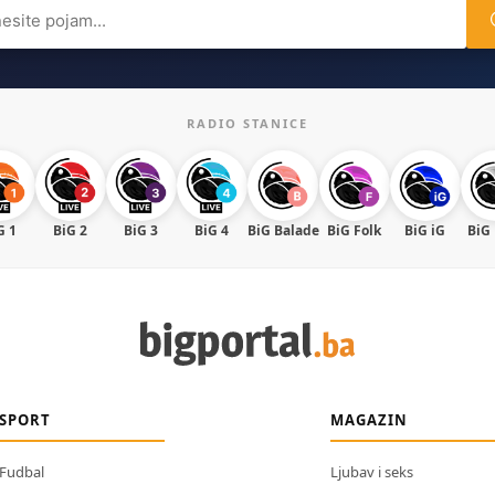
ch
RADIO STANICE
G 1
BiG 2
BiG 3
BiG 4
BiG Balade
BiG Folk
BiG iG
BiG
SPORT
MAGAZIN
Fudbal
Ljubav i seks