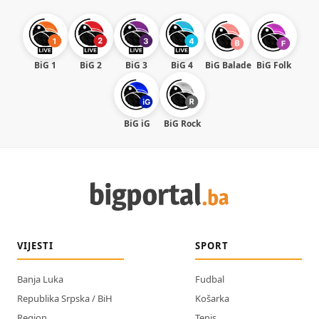
BiG 1
BiG 2
BiG 3
BiG 4
BiG Balade
BiG Folk
BiG iG
BiG Rock
VIJESTI
SPORT
Banja Luka
Fudbal
Republika Srpska / BiH
Košarka
Region
Tenis