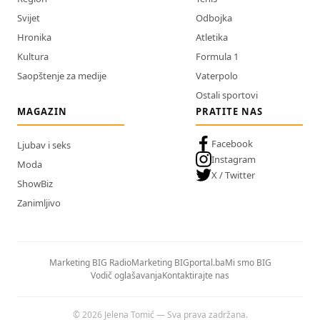
Svijet
Odbojka
Hronika
Atletika
Kultura
Formula 1
Saopštenje za medije
Vaterpolo
Ostali sportovi
MAGAZIN
PRATITE NAS
Facebook
Ljubav i seks
Instagram
Moda
X / Twitter
ShowBiz
Zanimljivo
Marketing BIG Radio
Marketing BIGportal.ba
Mi smo BIG
Vodič oglašavanja
Kontaktirajte nas
© 2026 Jelena Tomić — Sva prava zadržana.