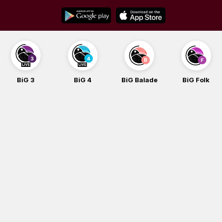
Skip
to
content
BiG 3
BiG 4
BiG Balade
BiG Folk