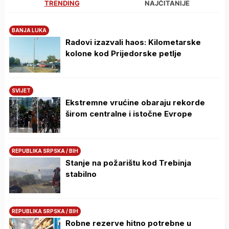
TRENDING
NAJČITANIJE
BANJA LUKA
Radovi izazvali haos: Kilometarske
kolone kod Prijedorske petlje
SVIJET
Ekstremne vrućine obaraju rekorde
širom centralne i istočne Evrope
REPUBLIKA SRPSKA / BIH
Stanje na požarištu kod Trebinja
stabilno
REPUBLIKA SRPSKA / BIH
Robne rezerve hitno potrebne u