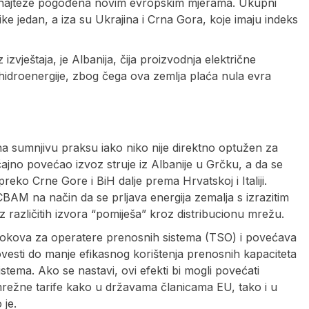
iH najteže pogođena novim evropskim mjerama. Ukupni
like jedan, a iza su Ukrajina i Crna Gora, koje imaju indeks
vještaja, je Albanija, čija proizvodnja električne
o hidroenergije, zbog čega ova zemlja plaća nula evra
o na sumnjivu praksu iako niko nije direktno optužen za
čajno povećao izvoz struje iz Albanije u Grčku, a da se
preko Crne Gore i BiH dalje prema Hrvatskoj i Italiji.
AM na način da se prljava energija zemalja s izrazitim
z različitih izvora “pomiješa” kroz distribucionu mrežu.
tokova za operatere prenosnih sistema (TSO) i povećava
ovesti do manje efikasnog korištenja prenosnih kapaciteta
stema. Ako se nastavi, ovi efekti bi mogli povećati
e mrežne tarife kako u državama članicama EU, tako i u
je.