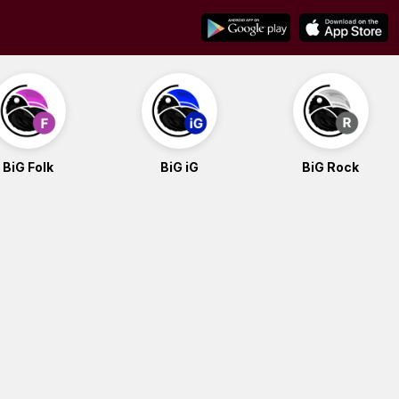
BiG Folk
BiG iG
BiG Rock