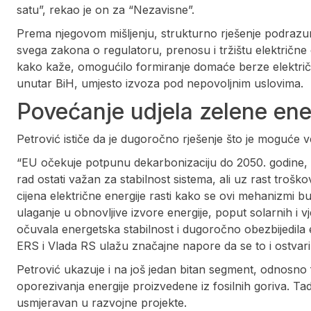
satu”, rekao je on za “Nezavisne”.
Prema njegovom mišljenju, strukturno rješenje podrazum
svega zakona o regulatoru, prenosu i tržištu električne 
kako kaže, omogućilo formiranje domaće berze električne 
unutar BiH, umjesto izvoza pod nepovoljnim uslovima.
Povećanje udjela zelene ene
Petrović ističe da je dugoročno rješenje što je moguće v
“EU očekuje potpunu dekarbonizaciju do 2050. godine, u
rad ostati važan za stabilnost sistema, ali uz rast troš
cijena električne energije rasti kako se ovi mehanizmi b
ulaganje u obnovljive izvore energije, poput solarnih i v
očuvala energetska stabilnost i dugoročno obezbijedila
ERS i Vlada RS ulažu značajne napore da se to i ostvari
Petrović ukazuje i na još jedan bitan segment, odnosno f
oporezivanja energije proizvedene iz fosilnih goriva. Tad
usmjeravan u razvojne projekte.