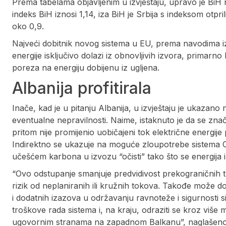
Prema tabelama objavljenim u izvještaju, upravo je B
indeks BiH iznosi 1,14, iza BiH je Srbija s indeksom otpri
oko 0,9.
Najveći dobitnik novog sistema u EU, prema navodima iz iz
energije isključivo dolazi iz obnovljivih izvora, primarn
poreza na energiju dobijenu iz ugljena.
Albanija profitirala
Inače, kad je u pitanju Albanija, u izvještaju je ukazan
eventualne nepravilnosti. Naime, istaknuto je da se zna
pritom nije promijenio uobičajeni tok električne energije 
Indirektno se ukazuje na moguće zloupotrebe sistema CB
učešćem karbona u izvozu “očisti” tako što se energija i
“Ovo odstupanje smanjuje predvidivost prekograničnih 
rizik od neplaniranih ili kružnih tokova. Takođe može d
i dodatnih izazova u održavanju ravnoteže i sigurnosti si
troškove rada sistema i, na kraju, odraziti se kroz viš
ugovornim stranama na zapadnom Balkanu”, naglašeno 