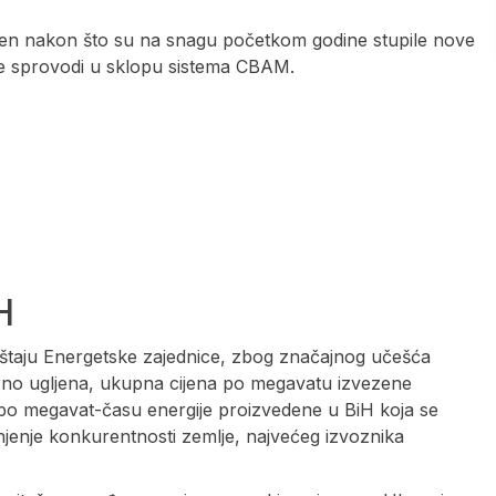
ođen nakon što su na snagu početkom godine stupile nove
e sprovodi u sklopu sistema CBAM.
H
eštaju Energetske zajednice, zbog značajnog učešća
marno ugljena, ukupna cijena po megavatu izvezene
 po megavat-času energije proizvedene u BiH koja se
njenje konkurentnosti zemlje, najvećeg izvoznika