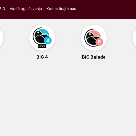
BiG
Vodič oglašavanja
Kontaktirajte nas
BiG 4
BiG Balade