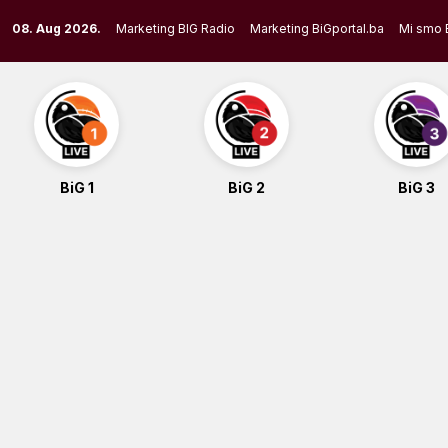
Skip
08. Aug 2026.
Marketing BIG Radio
Marketing BiGportal.ba
Mi smo 
to
content
BiG 1
BiG 2
BiG 3