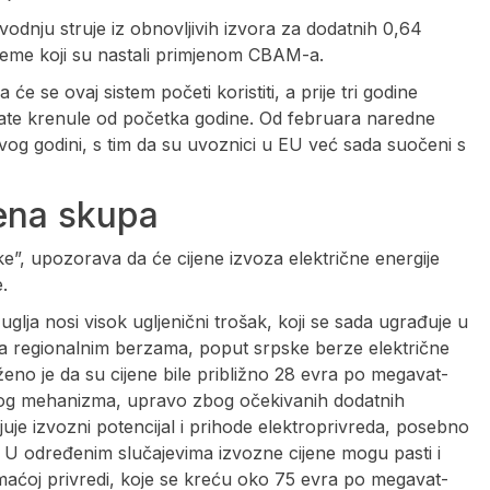
odnju struje iz obnovljivih izvora za dodatnih 0,64
bleme koji su nastali primjenom CBAM-a.
 će se ovaj sistem početi koristiti, a prije tri godine
plate krenule od početka godine. Od februara naredne
vog godini, s tim da su uvoznici u EU već sada suočeni s
jena skupa
ke”, upozorava da će cijene izvoza električne energije
.
uglja nosi visok ugljenični trošak, koji se sada ugrađuje u
 na regionalnim berzama, poput srpske berze električne
ženo je da su cijene bile približno 28 evra po megavat-
ovog mehanizma, upravo zbog očekivanih dodatnih
uje izvozni potencijal i prihode elektroprivreda, posebno
. U određenim slučajevima izvozne cijene mogu pasti i
omaćoj privredi, koje se kreću oko 75 evra po megavat-