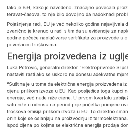
Iako je BiH, kako je navedeno, značajno povećala proizv
teravat-časova, to nije bilo dovoljno da nadoknadi pro
Pojašnjenja radi, EU je već nekoliko godina najavljivala da
zvanično je krenuo u rad, s tim da su evidencije za na
godine počeće naplaćivanje sertifikata za proizvode u o
povećanim troškovima.
Energija proizvedena iz ugl
Luka Petrović, generalni direktor “Elektroprivrede Srps
nastaviti rasti ako se uskoro ne donesu adekvatne mjere
“Suština je u tome da električna energija proizvedena iz 
cijenu prilikom izvoza u EU. Kao posljedica toga kupci
energije, već nude niže cijene. U prvom kvartalu zabilje
satu niže u odnosu na period prije početka primjene 
troškova emisija prilikom izvoza u EU. To direktno smanj
onih koje se oslanjaju na proizvodnju iz termoelektrana
ispod cijena po kojima se električna energija prodaje d