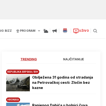
BIG BIZZ
PROGRAM
UŽIVO
TRENDING
NAJČITANIJE
REPUBLIKA SRPSKA / BIH
Obilježena 31 godina od stradanja
na Petrovačkoj cesti: Zločin bez
kazne
HRONIKA
Ranjenog Dabića u bolnici čuva