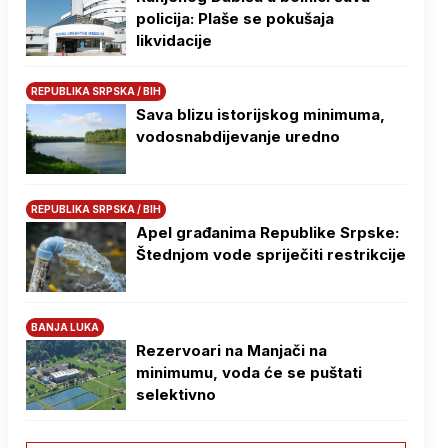
policija: Plaše se pokušaja
likvidacije
REPUBLIKA SRPSKA / BIH
Sava blizu istorijskog minimuma,
vodosnabdijevanje uredno
REPUBLIKA SRPSKA / BIH
Apel građanima Republike Srpske:
Štednjom vode spriječiti restrikcije
BANJA LUKA
Rezervoari na Manjači na
minimumu, voda će se puštati
selektivno