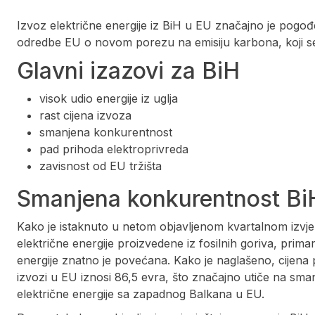
Izvoz električne energije iz BiH u EU značajno je pog
odredbe EU o novom porezu na emisiju karbona, koji s
Glavni izazovi za BiH
visok udio energije iz uglja
rast cijena izvoza
smanjena konkurentnost
pad prihoda elektroprivreda
zavisnost od EU tržišta
Smanjena konkurentnost Bi
Kako je istaknuto u netom objavljenom kvartalnom izvj
električne energije proizvedene iz fosilnih goriva, pri
energije znatno je povećana. Kako je naglašeno, cijena
izvozi u EU iznosi 86,5 evra, što značajno utiče na sma
električne energije sa zapadnog Balkana u EU.