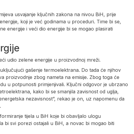
ijeva usvajanje ključnih zakona na nivou BiH, prije
energije, koji je već godinama u proceduri. Time bi se,
energije i veći dio energije bi se mogao plasirati
rgije
eći udio zelene energije u proizvodnoj mreži.
ključujući gašenje termoelektrana. Do tada će njihov
kova proizvodnje zbog nameta na emisije. Zbog toga će
udu u potpunosti primjenjivali. Ključni odgovor je ubrzano
jetroelektrana, kako bi se smanjila zavisnost od uglja,
 energetska nezavisnost”, rekao je on, uz napomenu da
.
ormiranje tijela u BiH koje bi obavljalo ulogu
a bi svi porezi ostajali u BiH, a novac bi mogao biti