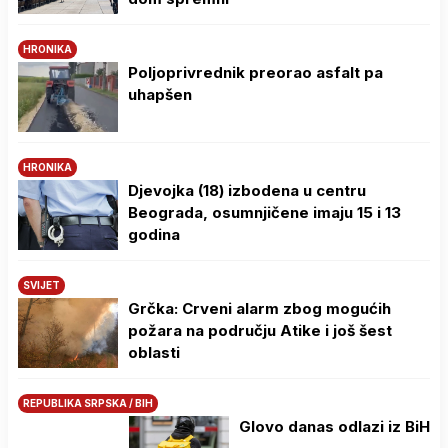
HRONIKA
Poljoprivrednik preorao asfalt pa
uhapšen
HRONIKA
Djevojka (18) izbodena u centru
Beograda, osumnjičene imaju 15 i 13
godina
SVIJET
Grčka: Crveni alarm zbog mogućih
požara na području Atike i još šest
oblasti
REPUBLIKA SRPSKA / BIH
Glovo danas odlazi iz BiH