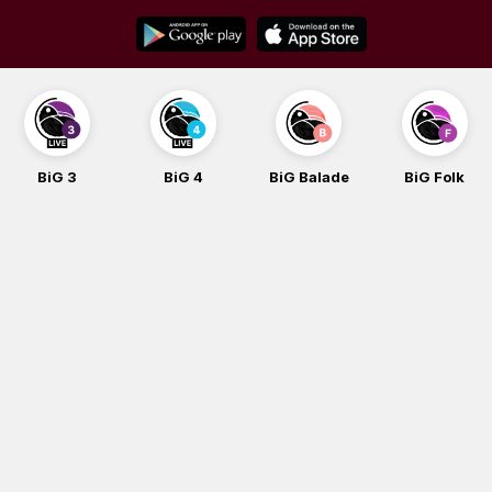
Skip
to
content
BiG 3
BiG 4
BiG Balade
BiG Folk