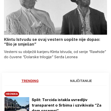
Klintu Istvudu se ovaj vestern uopšte nije dopao:
“Bio je smješan”
Vesterni su obilježili karijeru Klinta Istvuda, od serije “Rawhide”
do čuvene “Dolarske trilogije” Serđa Leonea
TRENDING
NAJČITANIJE
HRONIKA
Split: Torcida istakla uvredljiv
transparent o Srbima i uzvikivala “Za
dom spremni”