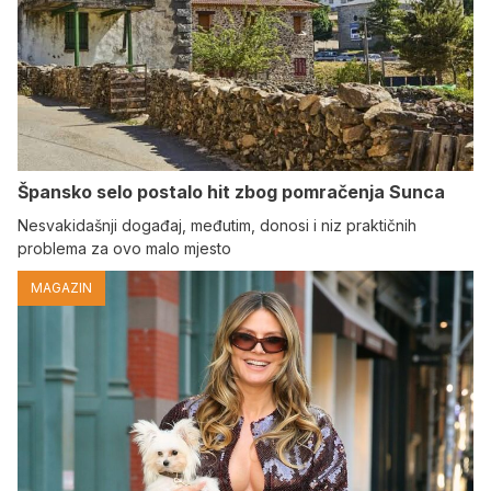
Špansko selo postalo hit zbog pomračenja Sunca
Nesvakidašnji događaj, međutim, donosi i niz praktičnih
problema za ovo malo mjesto
MAGAZIN