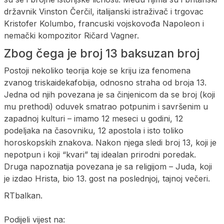
državnik Vinston Čerčil, italijanski istraživač i trgovac
Kristofer Kolumbo, francuski vojskovođa Napoleon i
nemački kompozitor Ričard Vagner.
Zbog čega je broj 13 baksuzan broj
Postoji nekoliko teorija koje se kriju iza fenomena
zvanog triskaidekafobija, odnosno straha od broja 13.
Jedna od njih povezana je sa činjenicom da se broj (koji
mu prethodi) oduvek smatrao potpunim i savršenim u
zapadnoj kulturi – imamo 12 meseci u godini, 12
podeljaka na časovniku, 12 apostola i isto toliko
horoskopskih znakova. Nakon njega sledi broj 13, koji je
nepotpun i koji “kvari” taj idealan prirodni poredak.
Druga napoznatija povezana je sa religijom – Juda, koji
je izdao Hrista, bio 13. gost na poslednjoj, tajnoj večeri.
RTbalkan.
Podijeli vijest na: