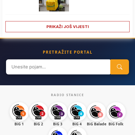
PRIKAŽI JOŠ VIJESTI
PRETRAŽITE PORTAL
Search
for:
RADIO STANICE
BiG 1
BiG 2
BiG 3
BiG 4
BiG Balade
BiG Folk