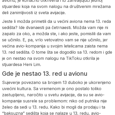
avionu, je konačno otkrivena i to zahvaljujući jednoj
stjuardesi koja na svom nalogu na društvenim mrežama
deli zanimljivosti iz sveta avijacije.
Jeste li možda primetili da u većini aviona nema 13. reda
sedišta? Ide dvanaesti pa četrnaesti. Možda vam nije ni
zapalo za oko, a možda ste, i ako jeste, pomislili da vam
se učinilo. E, pa, vrlo vetovatno vam se nije učinilo, jer
većina avio-kompanija u svojim letelicama zaista nema
13. red sedišta. O tome šta se dogodilo sa 13. redom i gde
je on nestao na svom nalogu na TikToku otkrila je
stjuardesa Heni Lim.
Gde je nestao 13. red u avionu
Sujeverje povezano sa brojem 13 duboko je ukorenjeno
uvećini kultura. Sa vremenom je ono postalo toliko
zastupljeno, naročito u svetu avijacije, da su se avio-
kompanije susrele sa problemom: niko od putnika nije
želeo da sedi u 13. redu. Kako bi mogli da prodaju i ta
“baksuzna” sedišta koja se nalaze u 13. redu, avio-