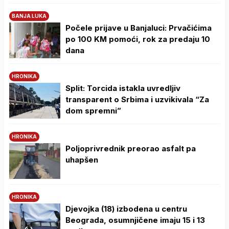
BANJA LUKA
Počele prijave u Banjaluci: Prvačićima
po 100 KM pomoći, rok za predaju 10
dana
HRONIKA
Split: Torcida istakla uvredljiv
transparent o Srbima i uzvikivala “Za
dom spremni”
HRONIKA
Poljoprivrednik preorao asfalt pa
uhapšen
HRONIKA
Djevojka (18) izbodena u centru
Beograda, osumnjičene imaju 15 i 13