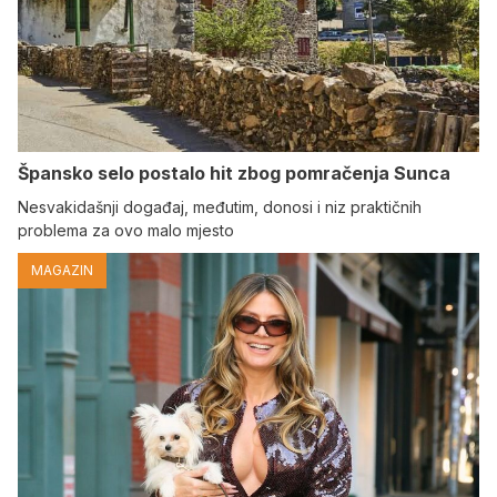
Špansko selo postalo hit zbog pomračenja Sunca
Nesvakidašnji događaj, međutim, donosi i niz praktičnih
problema za ovo malo mjesto
MAGAZIN