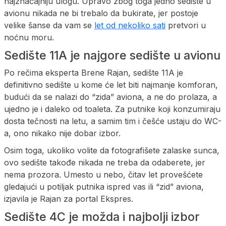
najznačajniju ulogu. Upravo zbog toga jedno sedište u
avionu nikada ne bi trebalo da bukirate, jer postoje
velike šanse da vam se
let od nekoliko sati
pretvori u
noćnu moru.
Sedište 11A je najgore sedište u avionu
Po rečima eksperta Brene Rajan, sedište 11A je
definitivno sedište u kome će let biti najmanje komforan,
budući da se nalazi do “zida” aviona, a ne do prolaza, a
ujedno je i daleko od toaleta. Za putnike koji konzumiraju
dosta tečnosti na letu, a samim tim i češće ustaju do WC-
a, ono nikako nije dobar izbor.
Osim toga, ukoliko volite da fotografišete zalaske sunca,
ovo sedište takođe nikada ne treba da odaberete, jer
nema prozora. Umesto u nebo, čitav let provešćete
gledajući u potiljak putnika ispred vas ili “zid” aviona,
izjavila je Rajan za portal Ekspres.
Sedište 4C je možda i najbolji izbor