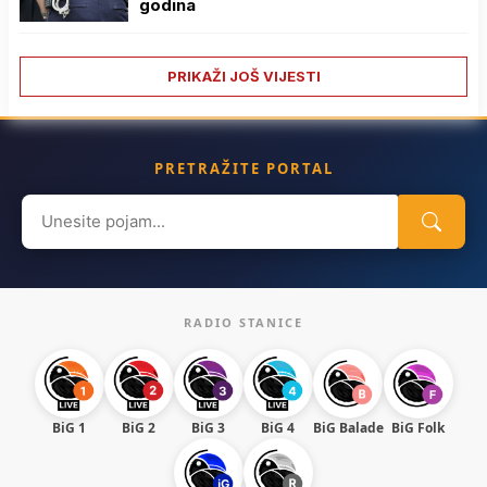
godina
PRIKAŽI JOŠ VIJESTI
PRETRAŽITE PORTAL
Search
for:
RADIO STANICE
BiG 1
BiG 2
BiG 3
BiG 4
BiG Balade
BiG Folk