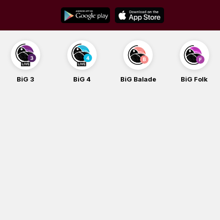
Skip
to
content
BiG 3
BiG 4
BiG Balade
BiG Folk