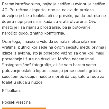
Prema istraživanjima, najbolje sedište u avionu je sedište
4C. Po rečima eksperta, ono se nalazi do prolaza,
dovoljno je blizu toaleta, ali ne previše, pa do putnika ne
dopiru neprijatni mirisi kada su vrata otvorena. Ovo
mesto je i za nijansu prostranije, pa je putovanje,
naročito dugo, znatno komfornije.
Osim toga, imajući u vidu da se nalazi bliže izlaznim
vratima, putnici koji sede na ovom sedištu među prvima i
izlaze iz aviona, što je posebno važno za one koji imaju
presedanje i žure na drugi let. Možda nećete imati
“instagramične” fotografije, ali će vam barem samo
putovanje ostati u lepom sećanju jer se nećete grčiti u
sedećem položaju i nećete morati da cupkate u redu za
toalet u slučaju nužde.
RTbalkan.
Podijeli vijest na: