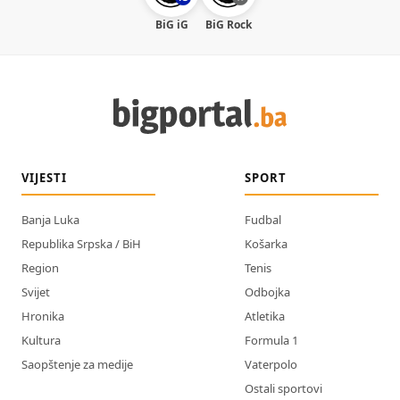
BiG iG
BiG Rock
VIJESTI
SPORT
Banja Luka
Fudbal
Republika Srpska / BiH
Košarka
Region
Tenis
Svijet
Odbojka
Hronika
Atletika
Kultura
Formula 1
Saopštenje za medije
Vaterpolo
Ostali sportovi