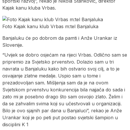
sportski razvoj”, rekao je Nikola Stanković, direktor
Kajak kanu kluba Vrbas.
Foto Kajak kanu klub Vrbas m:tel Banjaluka
Banjaluku će po dobrom da pamti i Anže Urankar iz
Slovenije.
“Uvijek se dobro osjećam na rijeci Vrbas. Odlično sam se
pripremio za Svjetsko prvenstvo. Dolazio sam u tri
navrata u Banjaluku kako bih ostvario svoj cilj, a to je
osvajanje zlatne medalje. Uspio sam u tome i
prezadovoljan sam. Mišljenja sam da je na ovom
Svjetskom prvenstvu konkurencija bila najjača do sada i
zato mi je posebno drago što sam osvojio zlato. Želim i
da se zahvalim svima koji su učestvovali u organizaciji.
Bilo je ovo sjajnih par dana u Banjaluci”, rekao je Anže
Urankar koji je po peti put postao svjetski šampion u
disciplini K 1