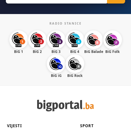
RADIO STANICE
BiG 1
BiG 2
BiG 3
BiG 4
BiG Balade
BiG Folk
BiG iG
BiG Rock
VIJESTI
SPORT