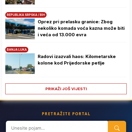
REPUBLIKA SRPSKA / BIH
Oprez pri prelasku granice: Zbog
nekoliko komada voća kazna može biti
i veća od 13.000 evra
BANJA LUKA
Radovi izazvali haos: Kilometarske
kolone kod Prijedorske petlje
PRIKAŽI JOŠ VIJESTI
PRETRAŽITE PORTAL
Search
for: