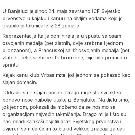
U Banjaluci je sinoć 24. maja završeno ICF Svjetsko
prvenstvo u kajaku i kanuu na divljim vodama koje je
okupilo je takmičare iz 28 zemalja.
Reprezentacija Italije dominirala je u spustu sa osam
osvojenih medalja (pet zlatnih, dvije srebrne i jednom
bronzanom), a Francuskoj sa 12 osvojenih medalja (pet
zlatnih, četiri srebrne i tri bronzane, nije bilo premca u
sprintu.
Kajak kanu klub Vrbas m:tel još jednom se pokazao kao
sjajan domaćin.
“Odradili smo sjajan posao. Drago mi je što svi akteri
ponovo nose najbolje utiske iz Banjaluke. Na djelu smo,
još jednom, pokazali da možemo da se nosimo sa
organizacijom najvećih takmičenja. Drago mi je i što su
naši mladi kajakaši osjetili draž Svjetskog prvenstva i
uvjeren sam da će im to biti od velikog značaja za dalji