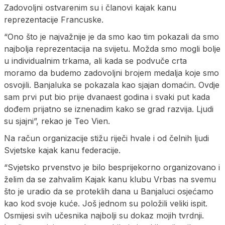
Zadovoljni ostvarenim su i članovi kajak kanu
reprezentacije Francuske.
“Ono što je najvažnije je da smo kao tim pokazali da smo
najbolja reprezentacija na svijetu. Možda smo mogli bolje
u individualnim trkama, ali kada se podvuče crta
moramo da budemo zadovoljni brojem medalja koje smo
osvojili. Banjaluka se pokazala kao sjajan domaćin. Ovdje
sam prvi put bio prije dvanaest godina i svaki put kada
dođem prijatno se iznenadim kako se grad razvija. Ljudi
su sjajni”, rekao je Teo Vien.
Na račun organizacije stižu riječi hvale i od čelnih ljudi
Svjetske kajak kanu federacije.
“Svjetsko prvenstvo je bilo besprijekorno organizovano i
želim da se zahvalim Kajak kanu klubu Vrbas na svemu
što je uradio da se proteklih dana u Banjaluci osjećamo
kao kod svoje kuće. Još jednom su položili veliki ispit.
Osmijesi svih učesnika najbolji su dokaz mojih tvrdnji.