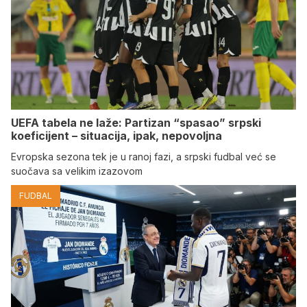
UEFA tabela ne laže: Partizan “spasao” srpski
koeficijent – situacija, ipak, nepovoljna
Evropska sezona tek je u ranoj fazi, a srpski fudbal već se
suočava sa velikim izazovom
FUDBAL