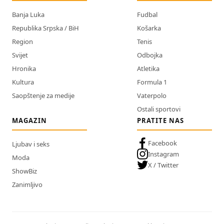
Banja Luka
Fudbal
Republika Srpska / BiH
Košarka
Region
Tenis
Svijet
Odbojka
Hronika
Atletika
Kultura
Formula 1
Saopštenje za medije
Vaterpolo
Ostali sportovi
MAGAZIN
PRATITE NAS
Facebook
Ljubav i seks
Instagram
Moda
X / Twitter
ShowBiz
Zanimljivo