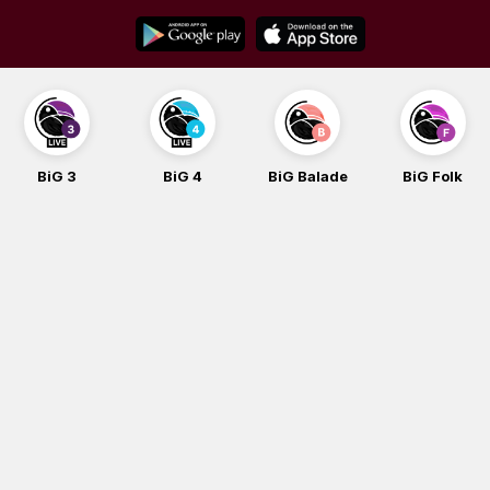
Skip
to
content
BiG 4
BiG Balade
BiG Folk
BiG iG