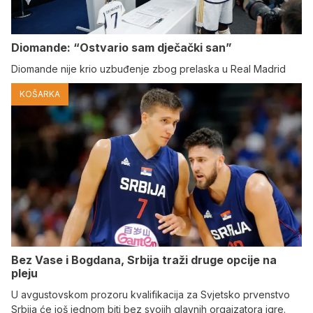
Diomande: “Ostvario sam dječački san”
Diomande nije krio uzbuđenje zbog prelaska u Real Madrid
KOŠARKA
Bez Vase i Bogdana, Srbija traži druge opcije na
pleju
U avgustovskom prozoru kvalifikacija za Svjetsko prvenstvo
Srbija će još jednom biti bez svojih glavnih orgaizatora igre.