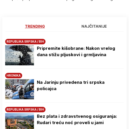
TRENDING
NAJČITANIJE
REPUBLIKA SRPSKA / BIH
Pripremite kišobrane: Nakon vrelog
dana stižu pljuskovi i grmljavina
HRONIKA
Na Јarinju privedena tri srpska
policajca
REPUBLIKA SRPSKA / BIH
Bez plata i zdravstvenog osiguranja:
Rudari treću noć proveli u jami