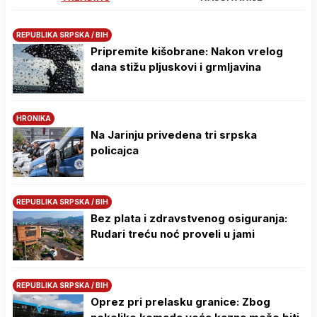
REPUBLIKA SRPSKA / BIH
Pripremite kišobrane: Nakon vrelog
dana stižu pljuskovi i grmljavina
HRONIKA
Na Јarinju privedena tri srpska
policajca
REPUBLIKA SRPSKA / BIH
Bez plata i zdravstvenog osiguranja:
Rudari treću noć proveli u jami
REPUBLIKA SRPSKA / BIH
Oprez pri prelasku granice: Zbog