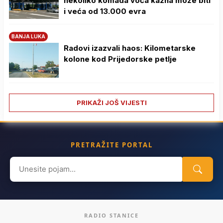
nekoliko komada voća kazna može biti
i veća od 13.000 evra
BANJA LUKA
Radovi izazvali haos: Kilometarske
kolone kod Prijedorske petlje
PRIKAŽI JOŠ VIJESTI
PRETRAŽITE PORTAL
Search
for:
RADIO STANICE