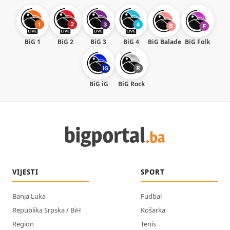
BiG 1
BiG 2
BiG 3
BiG 4
BiG Balade
BiG Folk
BiG iG
BiG Rock
VIJESTI
SPORT
Banja Luka
Fudbal
Republika Srpska / BiH
Košarka
Region
Tenis