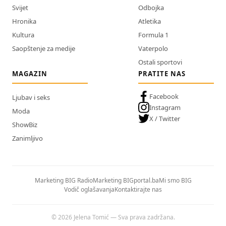
Svijet
Odbojka
Hronika
Atletika
Kultura
Formula 1
Saopštenje za medije
Vaterpolo
Ostali sportovi
MAGAZIN
PRATITE NAS
Facebook
Ljubav i seks
Instagram
Moda
X / Twitter
ShowBiz
Zanimljivo
Marketing BIG Radio
Marketing BIGportal.ba
Mi smo BIG
Vodič oglašavanja
Kontaktirajte nas
© 2026 Jelena Tomić — Sva prava zadržana.