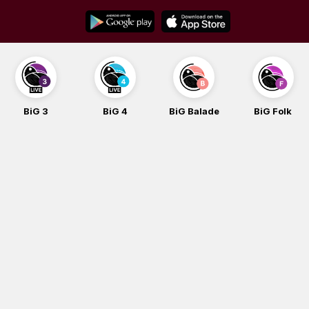
Skip
to
content
BiG 4
BiG Balade
BiG Folk
BiG iG