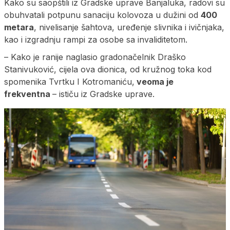
Kako su saopštili iz Gradske uprave Banjaluka, radovi su
obuhvatali potpunu sanaciju kolovoza u dužini od
400
metara
, nivelisanje šahtova, uređenje slivnika i ivičnjaka,
kao i izgradnju rampi za osobe sa invaliditetom.
– Kako je ranije naglasio gradonačelnik Draško
Stanivuković, cijela ova dionica, od kružnog toka kod
spomenika Tvrtku I Kotromaniću,
veoma je
frekventna
– ističu iz Gradske uprave.