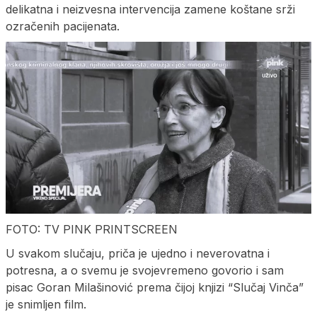
delikatna i neizvesna intervencija zamene koštane srži
ozračenih pacijenata.
FOTO: TV PINK PRINTSCREEN
U svakom slučaju, priča je ujedno i neverovatna i
potresna, a o svemu je svojevremeno govorio i sam
pisac Goran Milašinović prema čijoj knjizi “Slučaj Vinča”
je snimljen film.