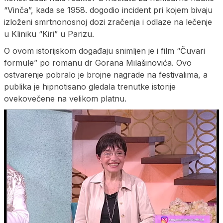
“Vinča”, kada se 1958. dogodio incident pri kojem bivaju
izloženi smrtnonosnoj dozi zračenja i odlaze na lečenje
u Kliniku “Kiri” u Parizu.
O ovom istorijskom događaju snimljen je i film “Čuvari
formule” po romanu dr Gorana Milašinovića. Ovo
ostvarenje pobralo je brojne nagrade na festivalima, a
publika je hipnotisano gledala trenutke istorije
ovekovečene na velikom platnu.