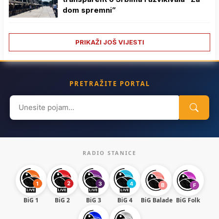
dom spremni”
PRIKAŽI JOŠ VIJESTI
PRETRAŽITE PORTAL
Search
for:
RADIO STANICE
BiG 1
BiG 2
BiG 3
BiG 4
BiG Balade
BiG Folk