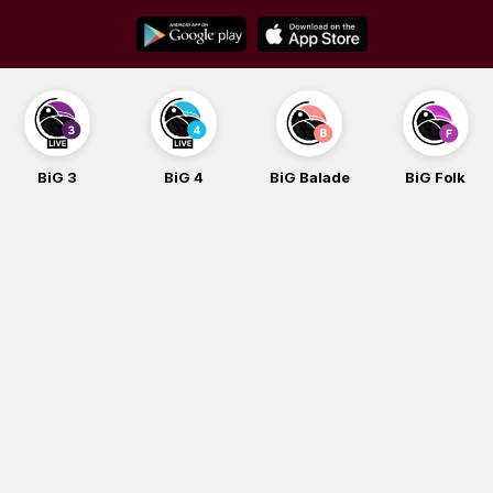
Skip
to
content
BiG 4
BiG Balade
BiG Folk
BiG iG