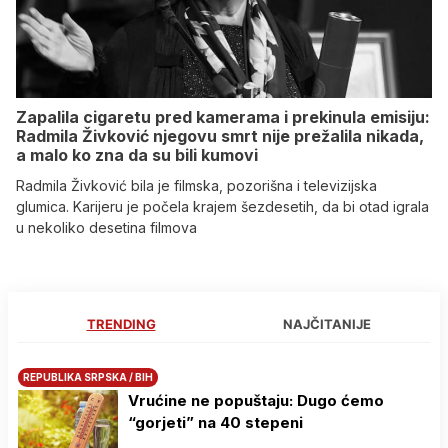
Zapalila cigaretu pred kamerama i prekinula emisiju:
Radmila Živković njegovu smrt nije prežalila nikada,
a malo ko zna da su bili kumovi
Radmila Živković bila je filmska, pozorišna i televizijska
glumica. Karijeru je počela krajem šezdesetih, da bi otad igrala
u nekoliko desetina filmova
TRENDING
NAJČITANIJE
REPUBLIKA SRPSKA / BIH
Vrućine ne popuštaju: Dugo ćemo
“gorjeti” na 40 stepeni