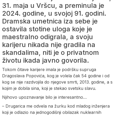
31. maja u Vršcu, a preminula je
2024. godine, u svojoj 91. godini.
Dramska umetnica iza sebe je
ostavila stotine uloga koje je
maestralno odigrala, a svoju
karijeru nikada nije gradila na
skandalima, niti je o privatnom
životu ikada javno govorila.
Tokom čitave karijere imala je podršku supruga
Dragoslava Popovića, kog je volela čak 54 godine i od
kog se nije razdvojila do njegove smrti, 2013. godine, a s
kojim je dobila sina, koji je stekao svetsku slavu.
Njihovo upoznavanje bilo je interesantno…
– Drugarica me odvela na žurku kod mladog inženjera
koji je odlazio na jednogodišnji obilazak nuklearnih