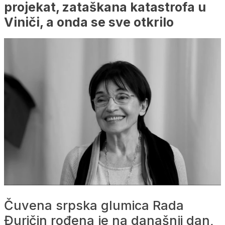
projekat, zataškana katastrofa u
Viniči, a onda se sve otkrilo
Čuvena srpska glumica Rada
Đuričin rođena je na današnji dan,