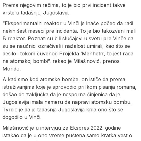
Prema njegovim rečima, to je bio prvi incident takve
vrste u tadašnjoj Jugoslaviji.
“Eksperimentalni reaktor u Vinči je inače počeo da radi
nekih šest meseci pre incidenta. To je bio takozvani mali
B reaktor. Poznati su bili slučajevi u svetu pre Vinče da
su se naučnici ozračivali i nažalost umirali, kao što se
desilo i tokom čuvenog Projekta ’Menhetn’, to jest rada
na atomskoj bombi”, rekao je Milašinović, prenosi
Mondo.
A kad smo kod atomske bombe, on ističe da prema
istraživanjima koje je sprovodio prilikom pisanja romana,
došao do zaključka da je nesporna činjenica da je
Jugoslavija imala nameru da napravi atomsku bombu.
Tvrdio je da je tadašnja Jugoslavija krila ono što se
dogodilo u Vinči.
Milašinović je u intervjuu za Ekspres 2022. godine
istakao da je u ono vreme puštena samo kratka vest o