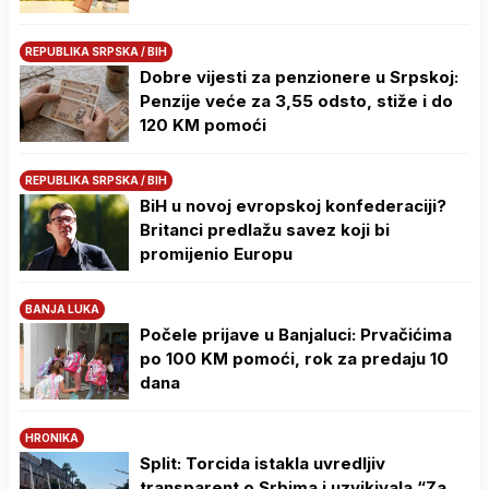
REPUBLIKA SRPSKA / BIH
Dobre vijesti za penzionere u Srpskoj:
Penzije veće za 3,55 odsto, stiže i do
120 KM pomoći
REPUBLIKA SRPSKA / BIH
BiH u novoj evropskoj konfederaciji?
Britanci predlažu savez koji bi
promijenio Europu
BANJA LUKA
Počele prijave u Banjaluci: Prvačićima
po 100 KM pomoći, rok za predaju 10
dana
HRONIKA
Split: Torcida istakla uvredljiv
transparent o Srbima i uzvikivala “Za