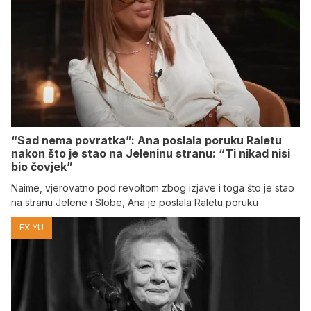
“Sad nema povratka”: Ana poslala poruku Raletu
nakon što je stao na Jeleninu stranu: “Ti nikad nisi
bio čovjek”
Naime, vjerovatno pod revoltom zbog izjave i toga što je stao
na stranu Jelene i Slobe, Ana je poslala Raletu poruku
EX YU