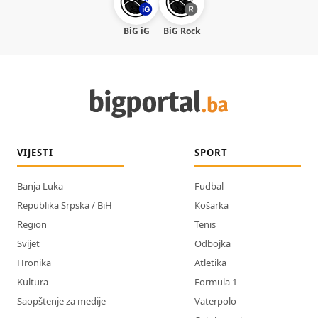
BiG iG
BiG Rock
VIJESTI
SPORT
Banja Luka
Fudbal
Republika Srpska / BiH
Košarka
Region
Tenis
Svijet
Odbojka
Hronika
Atletika
Kultura
Formula 1
Saopštenje za medije
Vaterpolo