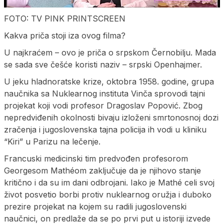
FOTO: TV PINK PRINTSCREEN
Kakva priča stoji iza ovog filma?
U najkraćem – ovo je priča o srpskom Černobilju. Mada
se sada sve češće koristi naziv – srpski Openhajmer.
U jeku hladnoratske krize, oktobra 1958. godine, grupa
naučnika sa Nuklearnog instituta Vinča sprovodi tajni
projekat koji vodi profesor Dragoslav Popović. Zbog
nepredviđenih okolnosti bivaju izloženi smrtonosnoj dozi
zračenja i jugoslovenska tajna policija ih vodi u kliniku
“Kiri” u Parizu na lečenje.
Francuski medicinski tim predvođen profesorom
Georgesom Mathéom zaključuje da je njihovo stanje
kritično i da su im dani odbrojani. Iako je Mathé celi svoj
život posvetio borbi protiv nuklearnog oružja i duboko
prezire projekat na kojem su radili jugoslovenski
naučnici, on predlaže da se po prvi put u istoriji izvede