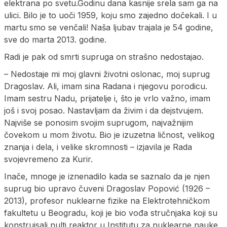
elektrana po svetu.Godinu dana kasnije srela sam ga na
ulici. Bilo je to uoči 1959, koju smo zajedno dočekali. I u
martu smo se venčali! Naša ljubav trajala je 54 godine,
sve do marta 2013. godine.
Radi je pak od smrti supruga on strašno nedostajao.
– Nedostaje mi moj glavni životni oslonac, moj suprug
Dragoslav. Ali, imam sina Radana i njegovu porodicu.
Imam sestru Nadu, prijatelje i, što je vrlo važno, imam
još i svoj posao. Nastavljam da živim i da dejstvujem.
Najviše se ponosim svojim suprugom, najvažnijim
čovekom u mom životu. Bio je izuzetna ličnost, velikog
znanja i dela, i velike skromnosti – izjavila je Rada
svojevremeno za Kurir.
Inače, mnoge je iznenadilo kada se saznalo da je njen
suprug bio upravo čuveni Dragoslav Popović (1926 –
2013), profesor nuklearne fizike na Elektrotehničkom
fakultetu u Beogradu, koji je bio vođa stručnjaka koji su
konstruisali nulti reaktor u Institutu za nuklearne nauke