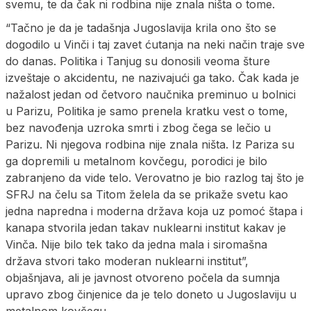
svemu, te da čak ni rodbina nije znala ništa o tome.
“Tačno je da je tadašnja Jugoslavija krila ono što se
dogodilo u Vinči i taj zavet ćutanja na neki način traje sve
do danas. Politika i Tanjug su donosili veoma šture
izveštaje o akcidentu, ne nazivajući ga tako. Čak kada je
nažalost jedan od četvoro naučnika preminuo u bolnici
u Parizu, Politika je samo prenela kratku vest o tome,
bez navođenja uzroka smrti i zbog čega se lečio u
Parizu. Ni njegova rodbina nije znala ništa. Iz Pariza su
ga dopremili u metalnom kovčegu, porodici je bilo
zabranjeno da vide telo. Verovatno je bio razlog taj što je
SFRJ na čelu sa Titom želela da se prikaže svetu kao
jedna napredna i moderna država koja uz pomoć štapa i
kanapa stvorila jedan takav nuklearni institut kakav je
Vinča. Nije bilo tek tako da jedna mala i siromašna
država stvori tako moderan nuklearni institut”,
objašnjava, ali je javnost otvoreno počela da sumnja
upravo zbog činjenice da je telo doneto u Jugoslaviju u
metalnom kovčegu.