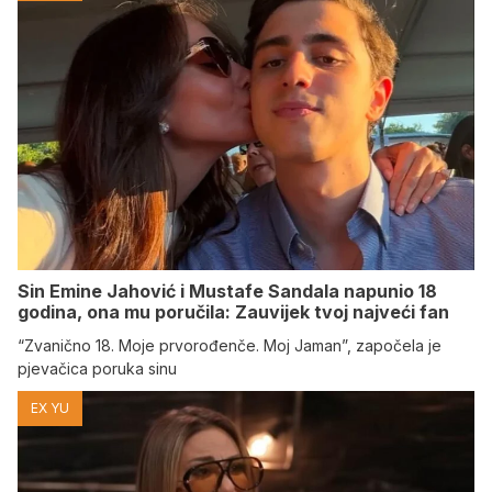
Sin Emine Jahović i Mustafe Sandala napunio 18
godina, ona mu poručila: Zauvijek tvoj najveći fan
“Zvanično 18. Moje prvorođenče. Moj Jaman”, započela je
pjevačica poruka sinu
EX YU