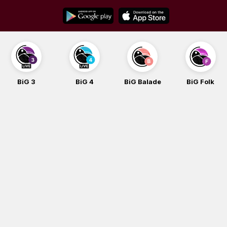
Skip
to
content
BiG 3
BiG 4
BiG Balade
BiG Folk