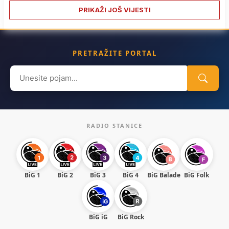
PRIKAŽI JOŠ VIJESTI
PRETRAŽITE PORTAL
Search
for:
RADIO STANICE
BiG 1
BiG 2
BiG 3
BiG 4
BiG Balade
BiG Folk
BiG iG
BiG Rock