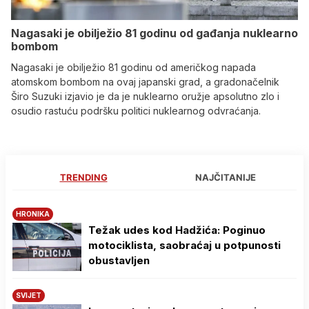
Nagasaki je obilježio 81 godinu od gađanja nuklearno
bombom
Nagasaki je obilježio 81 godinu od američkog napada
atomskom bombom na ovaj japanski grad, a gradonačelnik
Širo Suzuki izjavio je da je nuklearno oružje apsolutno zlo i
osudio rastuću podršku politici nuklearnog odvraćanja.
TRENDING
NAJČITANIJE
HRONIKA
Težak udes kod Hadžića: Poginuo
motociklista, saobraćaj u potpunosti
obustavljen
SVIJET