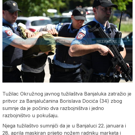
Tužilac Okružnog javnog tužilaštva Banjaluka zatražio je
pritvor za Banjalučanina Borislava Docića (34) zbog
sumnje da je počinio dva razbojništva i jedno
razbojništvo u pokušaju.
Njega tužilaštvo sumnjiči da je u Banjaluci 22. januara i
28. aprila maskiran prijetio nožem radniku marketa i