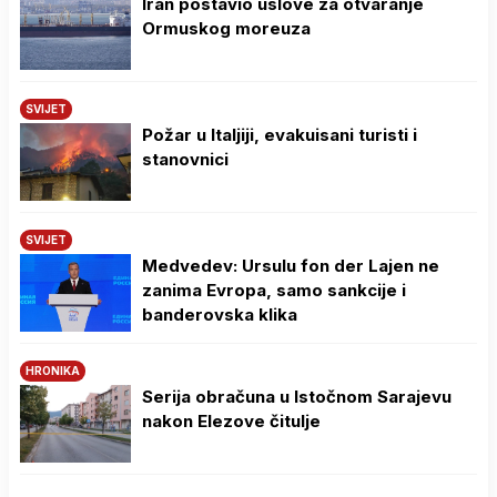
Iran postavio uslove za otvaranje
Ormuskog moreuza
SVIJET
Požar u Italjiji, evakuisani turisti i
stanovnici
SVIJET
Medvedev: Ursulu fon der Lajen ne
zanima Evropa, samo sankcije i
banderovska klika
HRONIKA
Serija obračuna u Istočnom Sarajevu
nakon Elezove čitulje