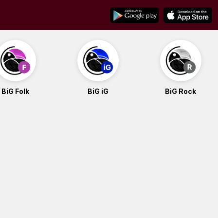
BiG Folk
BiG iG
BiG Rock