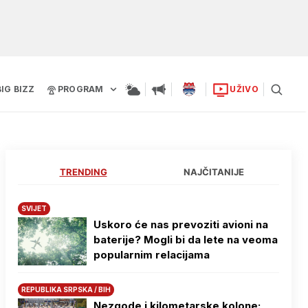
BIG BIZZ
PROGRAM
UŽIVO
TRENDING
NAJČITANIJE
SVIJET
Uskoro će nas prevoziti avioni na
baterije? Mogli bi da lete na veoma
popularnim relacijama
REPUBLIKA SRPSKA / BIH
Nezgode i kilometarske kolone: