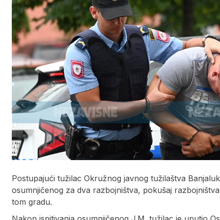
Postupajući tužilac Okružnog javnog tužilaštva Banjaluka
osumnjičenog za dva razbojništva, pokušaj razbojništva i 
tom gradu.
Nakon ispitivanja osumnjičenog J.M. tužilac je uputio 