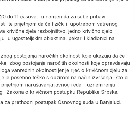
0 do 11 časova, u namjeri da za sebe pribavi
ti, te prijetnjom da će fizički i upotrebom vatrenog
va krivična djela razbojništvo, jedno krivično djelo
u u ugostiteljskim objektima, pekari i kladionici na
a zbog postojanja naročitih okolnosti koje ukazuju da će
oke, zbog postojanja naročitih okolnosti koje opravdavaju
loga vanrednih okolnosti jer je riječ o krivičnom djelu za
je je posebno teško s obzirom na način izvršenja i što bi
 prijetnjom narušavanja javnog reda – uznemirenju
 i g. Zakona o krivičnom postupku Republike Srpske.
dija za prethodni postupak Osnovnog suda u Banjaluci.