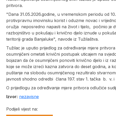
pritvora.
"Dana 31.05.2026.godine, u vremenskom periodu od 10.2
protivpravnu imovinsku korist i oduzme novac i vrijednos
oružja neposredno napasti na život i tijelo, počinio je d
razbojništvo u pokušaju i krivično djelo iznude u pokušaj
teritoriji grada Banjaluke", navode iz Tužilaštva.
Tužilac je uputio prijedlog za određivanje mjere pritvor
osumnjičeni ometati krivični postupak uticajem na svjed
bojazan da će osumnjičeni ponoviti krivično djelo i iz raz
koje se može izreći kazna zatvora do deset godina, a ko
puštanje na slobodu osumnjičenog rezultiralo stvarnom
javnosti shodno odredbi člana 197. stav 1. tačka b. v.
O prijedlogu za određivanje mjere pritvora odlučiće su
Izvor:
nezavisne
Podijeli vijest na: