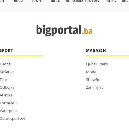
G 1
BiG 2
BiG 3
BiG 4
BiG Balade
BiG Folk
BiG iG
BiG
SPORT
MAGAZIN
Fudbal
Ljubav i seks
Košarka
Moda
Tenis
ShowBiz
Odbojka
Zanimljivo
Atletika
Formula 1
Vaterpolo
Ostali sportovi