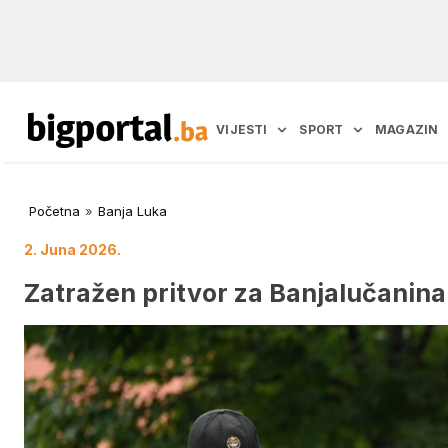
VIJESTI
SPORT
MAGAZIN
Početna
»
Banja Luka
2. Juna 2026.
Zatražen pritvor za Banjalučanin