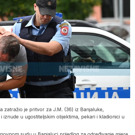
 zatražio je pritvor za J.M. (36) iz Banjaluke,
iznude u ugostiteljskim objektima, pekari i kladionici u
Osnovnom sudu u Banjaluci prijedlog za određivanje mjere