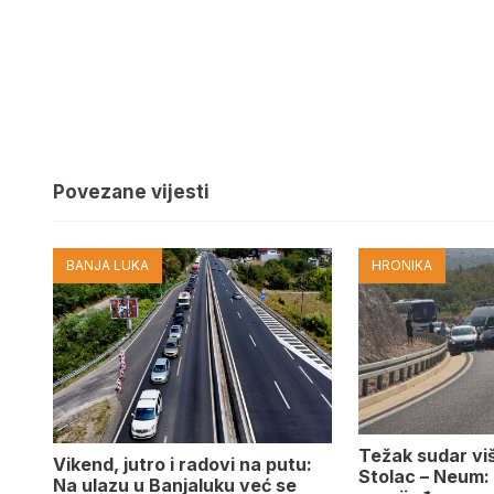
Povezane vijesti
BANJA LUKA
HRONIKA
Težak sudar viš
Vikend, jutro i radovi na putu:
Stolac – Neum:
Na ulazu u Banjaluku već se