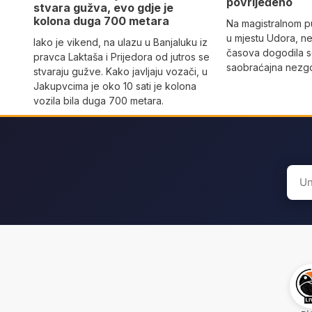
povrijeđeno
stvara gužva, evo gdje je
kolona duga 700 metara
Na magistralnom p
u mjestu Udora, ne
Iako je vikend, na ulazu u Banjaluku iz
časova dogodila s
pravca Laktaša i Prijedora od jutros se
saobraćajna nezgo
stvaraju gužve. Kako javljaju vozači, u
Jakupvcima je oko 10 sati je kolona
vozila bila duga 700 metara.
Sear
for: