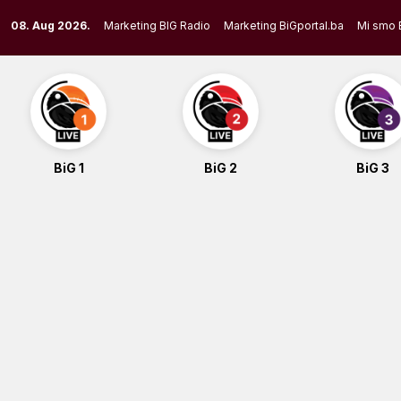
Skip
08. Aug 2026.
Marketing BIG Radio
Marketing BiGportal.ba
Mi smo 
to
content
BiG 1
BiG 2
BiG 3