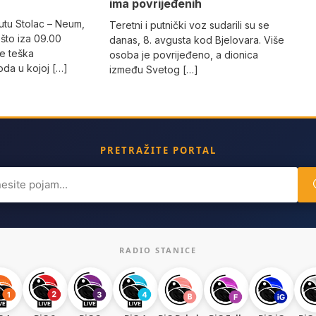
ima povrijeđenih
utu Stolac – Neum,
Teretni i putnički voz sudarili su se
što iza 09.00
danas, 8. avgusta kod Bjelovara. Više
e teška
osoba je povrijeđeno, a dionica
da u kojoj […]
između Svetog […]
PRETRAŽITE PORTAL
ch
RADIO STANICE