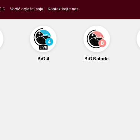
BiG
Vodič oglašavanja
Kontaktirajte nas
BiG 4
BiG Balade