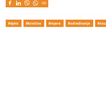
#djelo
#krivično
#mjere
#određivanje
#osu