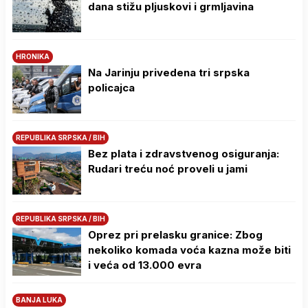
dana stižu pljuskovi i grmljavina
HRONIKA
Na Јarinju privedena tri srpska
policajca
REPUBLIKA SRPSKA / BIH
Bez plata i zdravstvenog osiguranja:
Rudari treću noć proveli u jami
REPUBLIKA SRPSKA / BIH
Oprez pri prelasku granice: Zbog
nekoliko komada voća kazna može biti
i veća od 13.000 evra
BANJA LUKA