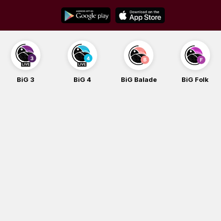
Skip
to
content
BiG 3
BiG 4
BiG Balade
BiG Folk