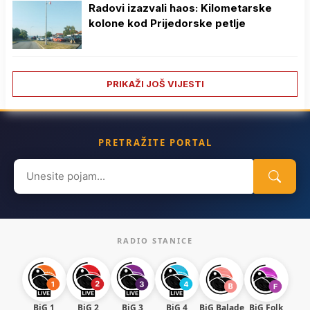
Radovi izazvali haos: Kilometarske
kolone kod Prijedorske petlje
PRIKAŽI JOŠ VIJESTI
PRETRAŽITE PORTAL
Search
for:
RADIO STANICE
BiG 1
BiG 2
BiG 3
BiG 4
BiG Balade
BiG Folk