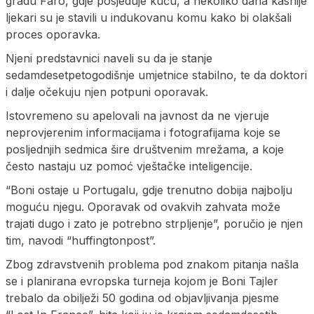
gradu Faro, gdje posjeduje kuću, a nekoliko dana kasnije
ljekari su je stavili u indukovanu komu kako bi olakšali
proces oporavka.
Njeni predstavnici naveli su da je stanje
sedamdesetpetogodišnje umjetnice stabilno, te da doktori
i dalje očekuju njen potpuni oporavak.
Istovremeno su apelovali na javnost da ne vjeruje
neprovjerenim informacijama i fotografijama koje se
posljednjih sedmica šire društvenim mrežama, a koje
često nastaju uz pomoć vještačke inteligencije.
“Boni ostaje u Portugalu, gdje trenutno dobija najbolju
moguću njegu. Oporavak od ovakvih zahvata može
trajati dugo i zato je potrebno strpljenje”, poručio je njen
tim, navodi “huffingtonpost”.
Zbog zdravstvenih problema pod znakom pitanja našla
se i planirana evropska turneja kojom je Boni Tajler
trebalo da obilježi 50 godina od objavljivanja pjesme