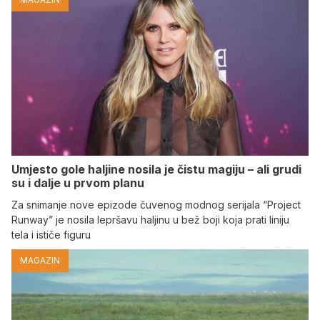
Umjesto gole haljine nosila je čistu magiju – ali grudi
su i dalje u prvom planu
Za snimanje nove epizode čuvenog modnog serijala “Project
Runway” je nosila lepršavu haljinu u bež boji koja prati liniju
tela i ističe figuru
MAGAZIN