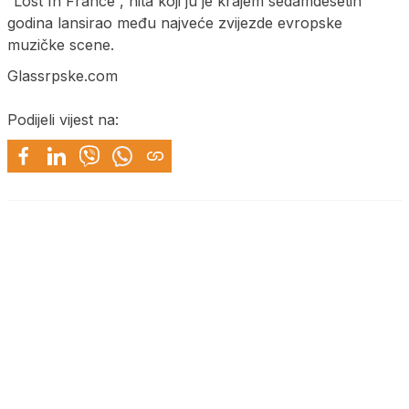
“Lost In France”, hita koji ju je krajem sedamdesetih
godina lansirao među najveće zvijezde evropske
muzičke scene.
Glassrpske.com
Podijeli vijest na: