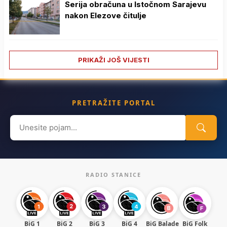
Serija obračuna u Istočnom Sarajevu
nakon Elezove čitulje
PRIKAŽI JOŠ VIJESTI
PRETRAŽITE PORTAL
Search
for:
RADIO STANICE
BiG 1
BiG 2
BiG 3
BiG 4
BiG Balade
BiG Folk