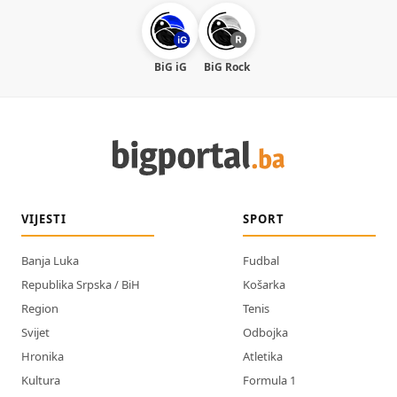
BiG iG
BiG Rock
VIJESTI
SPORT
Banja Luka
Fudbal
Republika Srpska / BiH
Košarka
Region
Tenis
Svijet
Odbojka
Hronika
Atletika
Kultura
Formula 1