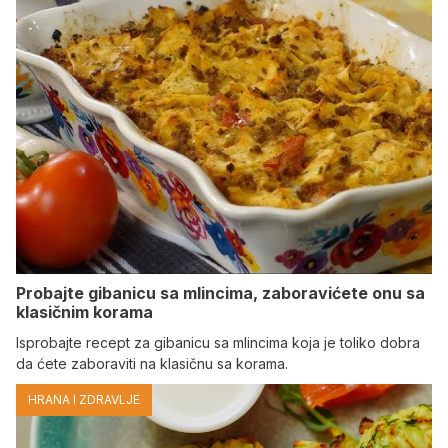
Probajte gibanicu sa mlincima, zaboravićete onu sa
klasičnim korama
Isprobajte recept za gibanicu sa mlincima koja je toliko dobra
da ćete zaboraviti na klasičnu sa korama.
HRANA I ZDRAVLJE