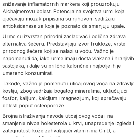
snižavanje inflamatornih markera koji prouzrokuju
Alchajmerovu bolest. Potencijalna svojstva urmi koja
ojačavaju mozak pripisana su njihovom sadržaju
antioksidanasa za koje je poznato da smanjuju upale.
Urme su izvrstan prirodni zaslađivač i odlična zdrava
alternativa šećeru. Predstavljaju izvor fruktoze, vrste
prirodnog šećera koji se nalazi u voću. Važno je
napomenuti da, iako urme imaju dosta vlakana i hranjivih
sastojaka, i dalje su prilično kalorične i najbolje ih je
umereno konzumirati.
Takođe, važno je pomenuti i uticaj ovog voća na zdravlje
kostiju, zbog sadržaja bogatog mineralima, uključujući
fosfor, kalijum, kalcijum i magnezijum, koji sprečavaju
bolesti poput osteoporoze.
Brojna istraživanja navode uticaj ovog voća i na
smanjenje nivoa holesterola u krvi, unapređenje izgleda i
zategnutosti kože zahvaljujući vitaminima C i D, a