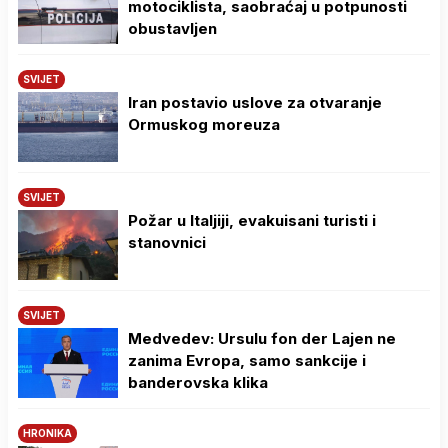
motociklista, saobraćaj u potpunosti
obustavljen
SVIJET
Iran postavio uslove za otvaranje
Ormuskog moreuza
SVIJET
Požar u Italjiji, evakuisani turisti i
stanovnici
SVIJET
Medvedev: Ursulu fon der Lajen ne
zanima Evropa, samo sankcije i
banderovska klika
HRONIKA