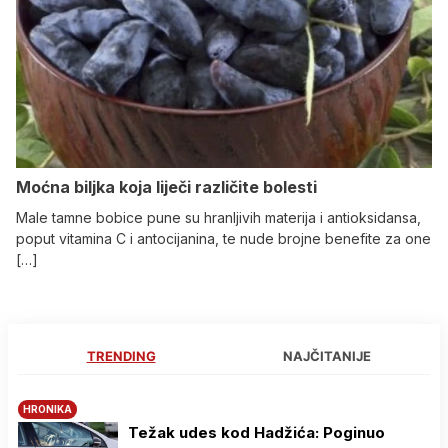
Moćna biljka koja liječi različite bolesti
Male tamne bobice pune su hranljivih materija i antioksidansa,
poput vitamina C i antocijanina, te nude brojne benefite za one
[…]
TRENDING
NAJČITANIJE
HRONIKA
Težak udes kod Hadžića: Poginuo