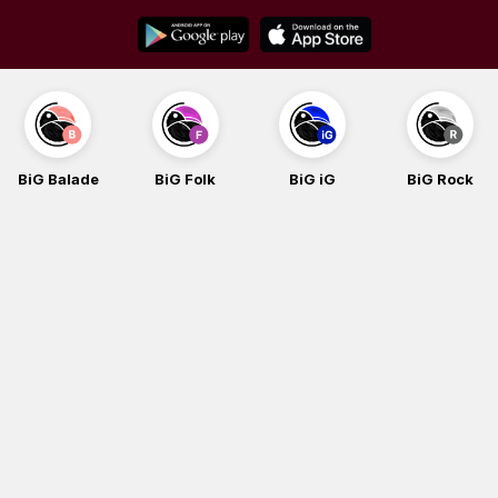
Skip
to
content
BiG Balade
BiG Folk
BiG iG
BiG Rock