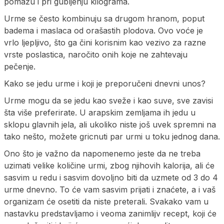
pomažu i pri gubljenju kilograma.
Urme se često kombinuju sa drugom hranom, poput
badema i maslaca od orašastih plodova. Ovo voće je
vrlo ljepljivo, što ga čini korisnim kao vezivo za razne
vrste poslastica, naročito onih koje ne zahtevaju
pečenje.
Kako se jedu urme i koji je preporučeni dnevni unos?
Urme mogu da se jedu kao sveže i kao suve, sve zavisi
šta više preferirate. U arapskim zemljama ih jedu u
sklopu glavnih jela, ali ukoliko niste još uvek spremni na
tako nešto, možete gricnuti par urmi u toku jednog dana.
Ono što je važno da napomenemo jeste da ne treba
uzimati velike količine urmi, zbog njihovih kalorija, ali će
sasvim u redu i sasvim dovoljno biti da uzmete od 3 do 4
urme dnevno. To će vam sasvim prijati i znaćete, a i vaš
organizam će osetiti da niste preterali. Svakako vam u
nastavku predstavljamo i veoma zanimlijv recept, koji će