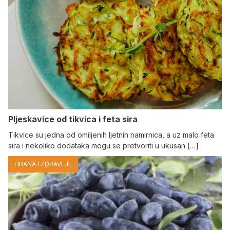
Pljeskavice od tikvica i feta sira
Tikvice su jedna od omiljenih ljetnih namirnica, a uz malo feta
sira i nekoliko dodataka mogu se pretvoriti u ukusan […]
HRANA I ZDRAVLJE