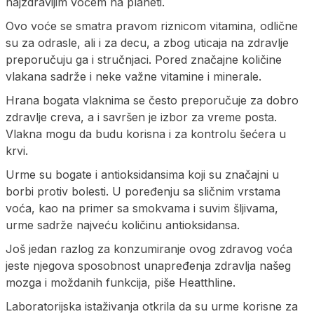
najzdravijim voćem na planeti.
Ovo voće se smatra pravom riznicom vitamina, odlične
su za odrasle, ali i za decu, a zbog uticaja na zdravlje
preporučuju ga i stručnjaci. Pored značajne količine
vlakana sadrže i neke važne vitamine i minerale.
Hrana bogata vlaknima se često preporučuje za dobro
zdravlje creva, a i savršen je izbor za vreme posta.
Vlakna mogu da budu korisna i za kontrolu šećera u
krvi.
Urme su bogate i antioksidansima koji su značajni u
borbi protiv bolesti. U poređenju sa sličnim vrstama
voća, kao na primer sa smokvama i suvim šljivama,
urme sadrže najveću količinu antioksidansa.
Još jedan razlog za konzumiranje ovog zdravog voća
jeste njegova sposobnost unapređenja zdravlja našeg
mozga i moždanih funkcija, piše Heatthline.
Laboratorijska istaživanja otkrila da su urme korisne za