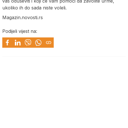
vas oduševiti i koji će vam pomoći da zavolite urme,
ukoliko ih do sada niste voleli.
Magazin.novosti.rs
Podijeli vijest na: