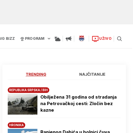
BIG BIZZ
PROGRAM
UŽIVO
TRENDING
NAJČITANIJE
REPUBLIKA SRPSKA / BIH
Obilježena 31 godina od stradanja
na Petrovačkoj cesti: Zločin bez
kazne
HRONIKA
Ranjenog Dabića u bolnici čuva