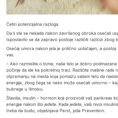
Četiri potencijalna razloga
Da li ste se nekada nakon završenog obroka osećali us
Ispostavilo se da zapravo postoje različiti razlozi zbog
Osećaj umora nakon jela je prilično uobičajen, a postoj
vas.
– Ako razmislite o tome, naše telo je dobro podmazana 
počinje da ide ka pokretnoj traci. Različite mašine rade
otpremanju na mesta koja pomažu vašem telu da nastav
energije, zbog čega se neko može osećati umorno – kaže 
bubrege u Ilinoisu.
Štaviše, insulin – hormon koji proizvodi vaš pankreas koji
energije nakon što jedete. Kada jedete, vaši nivoi insulin
treba da budu, objašnjava Perst, piše Prevention.