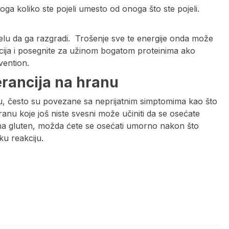
ga koliko ste pojeli umesto od onoga što ste pojeli.
 telu da ga razgradi. Trošenje sve te energije onda može
rcija i posegnite za užinom bogatom proteinima ako
vention.
erancija na hranu
anu, često su povezane sa neprijatnim simptomima kao što
anu koje još niste svesni može učiniti da se osećate
st na gluten, možda ćete se osećati umorno nakon što
ku reakciju.