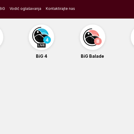
BiG
Vodič oglašavanja
Kontaktirajte nas
BiG 4
BiG Balade