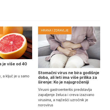
E
HRANA I ZDRAVLJE
a je više od 40
Stomačni virus ne bira godišnje
e, a ključ je u samo
doba, ali leti ima više prilika za
širenje: Ko je najugroženiji
Virusni gastroenteritis predstavlja
zapaljenje želuca i creva izazvano
virusima, a najčešći uzročnik je
norovirus