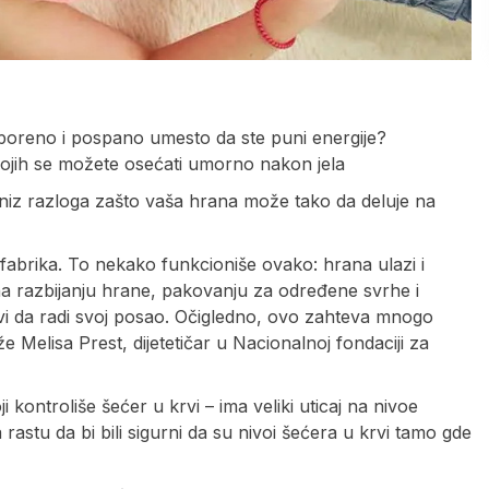
poreno i pospano umesto da ste puni energije?
 kojih se možete osećati umorno nakon jela
i niz razloga zašto vaša hrana može tako da deluje na
fabrika. To nekako funkcioniše ovako: hrana ulazi i
 na razbijanju hrane, pakovanju za određene svrhe i
i da radi svoj posao. Očigledno, ovo zahteva mnogo
Melisa Prest, dijetetičar u Nacionalnoj fondaciji za
 kontroliše šećer u krvi – ima veliki uticaj na nivoe
a rastu da bi bili sigurni da su nivoi šećera u krvi tamo gde