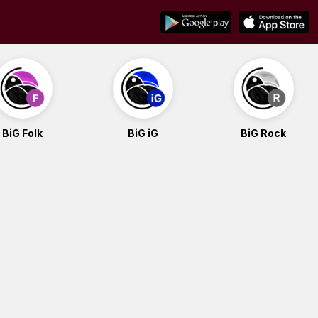
BiG Folk
BiG iG
BiG Rock