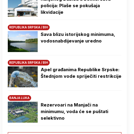
policija: Plaše se pokušaja
likvidacije
REPUBLIKA SRPSKA / BIH
Sava blizu istorijskog minimuma,
vodosnabdijevanje uredno
REPUBLIKA SRPSKA / BIH
Apel građanima Republike Srpske:
Štednjom vode spriječiti restrikcije
BANJA LUKA
Rezervoari na Manjači na
minimumu, voda će se puštati
selektivno