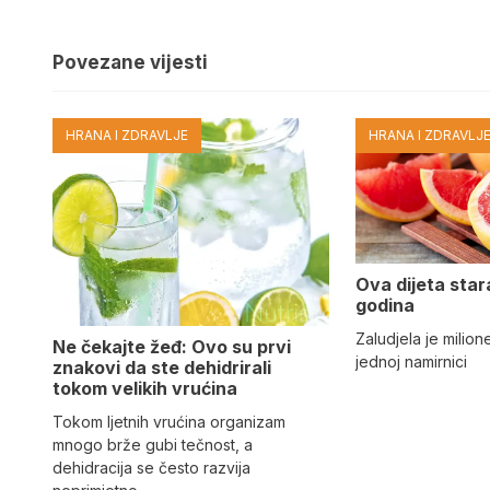
Povezane vijesti
HRANA I ZDRAVLJE
HRANA I ZDRAVLJ
Ova dijeta star
godina
Zaludjela je milion
Ne čekajte žeđ: Ovo su prvi
jednoj namirnici
znakovi da ste dehidrirali
tokom velikih vrućina
Tokom ljetnih vrućina organizam
mnogo brže gubi tečnost, a
dehidracija se često razvija