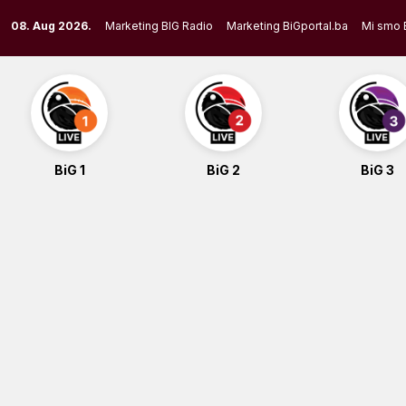
Skip
08. Aug 2026.
Marketing BIG Radio
Marketing BiGportal.ba
Mi smo 
to
content
BiG 1
BiG 2
BiG 3