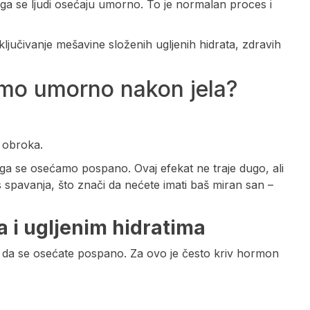
ega se ljudi osećaju umorno. To je normalan proces i
ljučivanje mešavine složenih ugljenih hidrata, zdravih
amo umorno nakon jela?
 obroka.
ega se osećamo pospano. Ovaj efekat ne traje dugo, ali
 spavanja, što znači da nećete imati baš miran san –
a i ugljenim hidratima
e da se osećate pospano. Za ovo je često kriv hormon