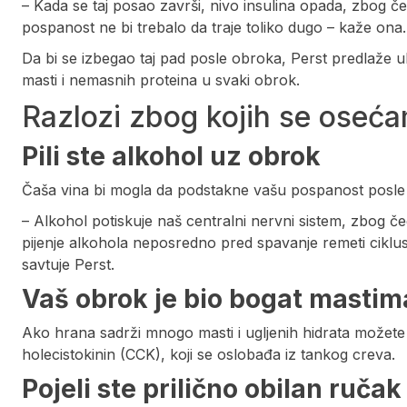
– Kada se taj posao završi, nivo insulina opada, zbog č
pospanost ne bi trebalo da traje toliko dugo – kaže ona.
Da bi se izbegao taj pad posle obroka, Perst predlaže uk
masti i nemasnih proteina u svaki obrok.
Razlozi zbog kojih se oseć
Pili ste alkohol uz obrok
Čaša vina bi mogla da podstakne vašu pospanost posle
– Alkohol potiskuje naš centralni nervni sistem, zbog č
pijenje alkohola neposredno pred spavanje remeti ciklus
savtuje Perst.
Vaš obrok je bio bogat mastim
Ako hrana sadrži mnogo masti i ugljenih hidrata možet
holecistokinin (CCK), koji se oslobađa iz tankog creva.
Pojeli ste prilično obilan ručak