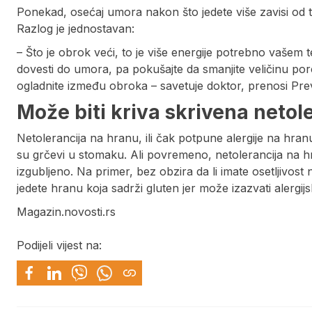
Ponekad, osećaj umora nakon što jedete više zavisi od to
Razlog je jednostavan:
– Što je obrok veći, to je više energije potrebno vašem
dovesti do umora, pa pokušajte da smanjite veličinu po
ogladnite između obroka – savetuje doktor, prenosi Pre
Može biti kriva skrivena netol
Netolerancija na hranu, ili čak potpune alergije na hr
su grčevi u stomaku. Ali povremeno, netolerancija na hr
izgubljeno. Na primer, bez obzira da li imate osetljivo
jedete hranu koja sadrži gluten jer može izazvati alergijs
Magazin.novosti.rs
Podijeli vijest na: