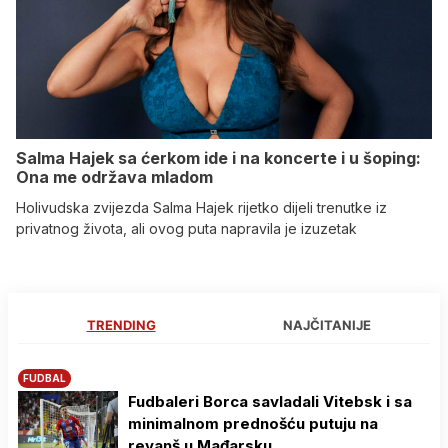
Salma Hajek sa ćerkom ide i na koncerte i u šoping:
Ona me održava mladom
Holivudska zvijezda Salma Hajek rijetko dijeli trenutke iz
privatnog života, ali ovog puta napravila je izuzetak
TRENDING
NAJČITANIJE
FUDBAL
Fudbaleri Borca savladali Vitebsk i sa
minimalnom prednošću putuju na
revanš u Mađarsku