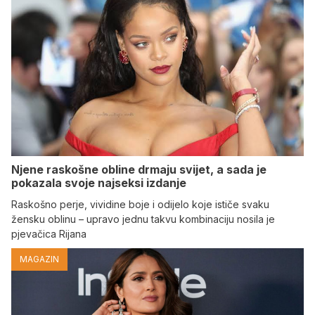
Njene raskošne obline drmaju svijet, a sada je
pokazala svoje najseksi izdanje
Raskošno perje, vividine boje i odijelo koje ističe svaku
žensku oblinu – upravo jednu takvu kombinaciju nosila je
pjevačica Rijana
MAGAZIN