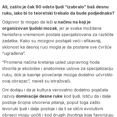
Ali, zašto je čak 90 odsto ljudi “izabralo” baš desnu
ruku, iako bi to teoretski trebalo da bude podjednako?
Odgovor bi mogao da leži
u načinu na koji je
organizovan ljudski mozak
, jer je svaka moždana
hemisfera vremenom postala specijalizovana za različite
zadatke. Kako su mozgovi postajali veći i efikasniji,
sklonost ka desnoj ruci mogla je da postane sve čvršće
“ugrađena”.
“Promena načina kretanja usled uspravnog hoda
stvorila je ekološke i anatomske uslove za specijalizaciju
ruku, dok je kasnije povećanje mozga dodatno učvrstilo
ovaj obrazac”, naveli su istraživači.
Oni dodaju i da je kultura verovatno dodatno pojačala
razvoj
dominacije desne ruke
kod ljudi. Ističu da i dalje
postoje brojna otvorena pitanja, poput toga zašto
levoruki ljudi i dalje postoje i da li se slični evolutivni
obrasci mogu uočiti i kod drugih životinja koje favorizuju