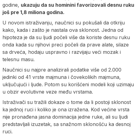
godine,
ukazuju da su hominini favorizovali desnu ruku
još pre 1,8 miliona godina.
U novom istraživanju, naučnici su pokušali da otkriju
kako, kada i zašto je nastala ova sklonost. Jedna od
hipoteza je da su ljudi počeli više da koriste desnu ruku
onda kada su njihovi preci počeli da prave alate, silaze
sa drveća, hodaju uspravno i razvijaju veći mozak i
telesnu masu.
Naučnici su najpre analizirali podatke više od 2.000
jedinki od 41 vrste majmuna i čovekolikih majmuna,
uključujući i ljude. Potom su korišćeni modeli koji uzimaju
u obzir evolutivne veze među vrstama.
Istraživači su tražili dokaze o tome da li postoji sklonost
ka jednoj ruci i koliko je ona izražena. Kod većine vrsta
nije pronađena jasna dominacija jedne ruke, ali su ljudi
predstavljali izuzetak, sa snažnom sklonošću ka desnoj
ruci.