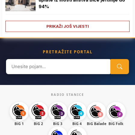
94%
PRIKAŽI JOŠ VIJESTI
PRETRAŽITE PORTAL
Search
for:
RADIO STANICE
BiG 1
BiG 2
BiG 3
BiG 4
BiG Balade
BiG Folk