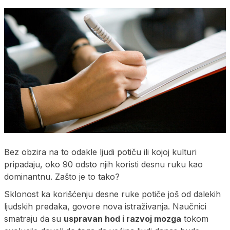
Bez obzira na to odakle ljudi potiču ili kojoj kulturi
pripadaju, oko 90 odsto njih koristi desnu ruku kao
dominantnu. Zašto je to tako?
Sklonost ka korišćenju desne ruke potiče još od dalekih
ljudskih predaka, govore nova istraživanja. Naučnici
smatraju da su
uspravan hod i razvoj mozga
tokom