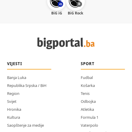
BiG iG
BiG Rock
VIJESTI
SPORT
Banja Luka
Fudbal
Republika Srpska / BiH
Košarka
Region
Tenis
Svijet
Odbojka
Hronika
Atletika
Kultura
Formula 1
Saopštenje za medije
Vaterpolo