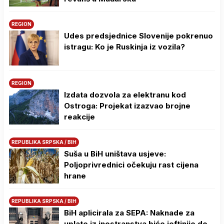
REGION
Udes predsjednice Slovenije pokrenuo
istragu: Ko je Ruskinja iz vozila?
REGION
Izdata dozvola za elektranu kod
Ostroga: Projekat izazvao brojne
reakcije
REPUBLIKA SRPSKA / BIH
Suša u BiH uništava usjeve:
Poljoprivrednici očekuju rast cijena
hrane
REPUBLIKA SRPSKA / BIH
BiH aplicirala za SEPA: Naknade za
uplate iz inostranstva biće jeftinije do