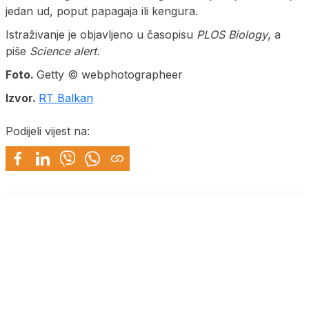
jedan ud, poput papagaja ili kengura.
Istraživanje je objavljeno u časopisu
PLOS Biology
, a
piše
Science alert.
Foto.
Getty © webphotographeer
Izvor.
RT Balkan
Podijeli vijest na: