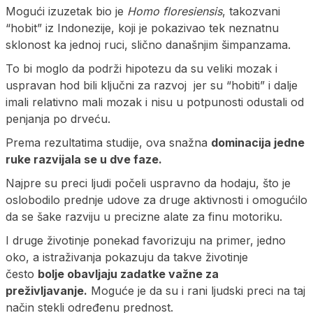
Mogući izuzetak bio je
Homo floresiensis
, takozvani
“hobit” iz Indonezije, koji je pokazivao tek neznatnu
sklonost ka jednoj ruci, slično današnjim šimpanzama.
To bi moglo da podrži hipotezu da su veliki mozak i
uspravan hod bili ključni za razvoj jer su “hobiti” i dalje
imali relativno mali mozak i nisu u potpunosti odustali od
penjanja po drveću.
Prema rezultatima studije, ova snažna
dominacija jedne
ruke razvijala se u dve faze.
Najpre su preci ljudi počeli uspravno da hodaju, što je
oslobodilo prednje udove za druge aktivnosti i omogućilo
da se šake razviju u precizne alate za finu motoriku.
I druge životinje ponekad favorizuju na primer, jedno
oko, a istraživanja pokazuju da takve životinje
često
bolje obavljaju zadatke važne za
preživljavanje.
Moguće je da su i rani ljudski preci na taj
način stekli određenu prednost.