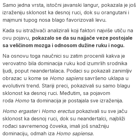
Samo jedna vrsta, istočni javanski langur, pokazala je još
izraženiju sklonost ka desnoj ruci, dok su orangutani i
majmuni tupog nosa blago favorizovali levu.
Kada su istraživači analizirali koji faktori najviše utiču na
ovu pojavu,
pokazalo se da su najjače veze postojale
sa veličinom mozga i odnosom dužine ruku i nogu.
Na osnovu toga naučnici su zatim procenili kakva je
verovatno bila dominacija ruku kod izumrlih srodnika
ljudi, poput neandertalaca. Podaci su pokazali zanimljiv
obrazac u kome se
Homo sapiens
savršeno uklapa u
evolutivni trend. Stariji preci, pokazivali su samo blagu
sklonost ka desnoj ruci. Međutim, sa pojavom
roda
Homo
ta dominacija je postajala sve izraženija.
Homo ergaster
i
Homo erectus
pokazivali su sve jaču
sklonost ka desnoj ruci, dok su neandertalci, najbliži
rođaci savremenog čoveka, imali još snažniju
dominaciju, odmah iza
Homo sapiensa.