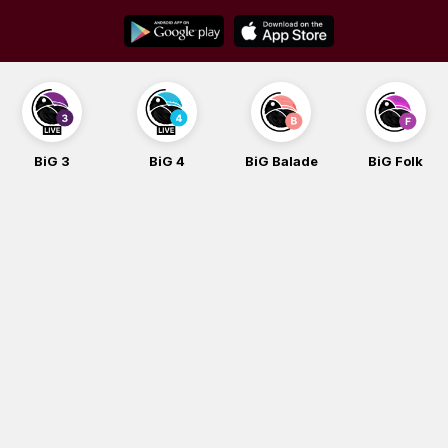
Skip
to
content
BiG 3
BiG 4
BiG Balade
BiG Folk