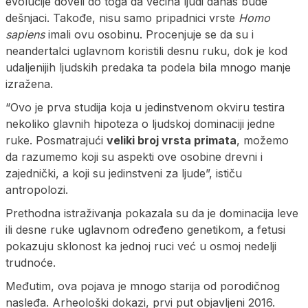
evolucije doveli do toga da većina ljudi danas bude
dešnjaci. Takođe, nisu samo pripadnici vrste
Homo
sapiens
imali ovu osobinu. Procenjuje se da su i
neandertalci uglavnom koristili desnu ruku, dok je kod
udaljenijih ljudskih predaka ta podela bila mnogo manje
izražena.
“Ovo je prva studija koja u jedinstvenom okviru testira
nekoliko glavnih hipoteza o ljudskoj dominaciji jedne
ruke. Posmatrajući
veliki broj vrsta primata
, možemo
da razumemo koji su aspekti ove osobine drevni i
zajednički, a koji su jedinstveni za ljude”, ističu
antropolozi.
Prethodna istraživanja pokazala su da je dominacija leve
ili desne ruke uglavnom određeno genetikom, a fetusi
pokazuju sklonost ka jednoj ruci već u osmoj nedelji
trudnoće.
Međutim, ova pojava je mnogo starija od porodičnog
nasleđa. Arheološki dokazi, prvi put objavljeni 2016.