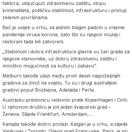
faktora, uključujući zdravstvenu zaštitu, stopu
kriminaliteta, političku stabilnost, infrastrukturu i pristup
zelenim površinama.
Beč je uvijek u vrhu, sa jednim blagim padom u vrijeme
pandemije virusa korona, zato što su njegovi muzeji i
restorani tada bili zatvoreni.
„Stabilnost i dobra infrastruktura glavne su čari grada za
njegove stanovnike, uz dobru zdravstvenu zaštitu i
mnoštvo mogućnosti za kulturu i zabavu”.
Melburn takođe ulazi među prvih deset najpoželjnijih
gradova za život na svijetu. Tu su i drugi australijski
gradovi poput Brizbejna, Adelaida i Perta.
Austrijsku prestonicu redovno prate Kopenhagen i Cirih.
U njihovom društvu je još jedan švajcarski grad –
Ženeva. Slijede Frankfurt, Amsterdam…
Kanada takođe dobro prolazi. Kalgari je u vrhu, a slijede
Vankuver i Toronto. Glavni grad Francuske, Pariz, je pri