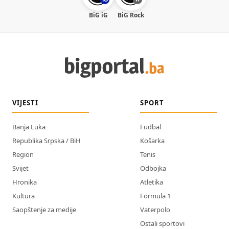
BiG iG
BiG Rock
VIJESTI
SPORT
Banja Luka
Fudbal
Republika Srpska / BiH
Košarka
Region
Tenis
Svijet
Odbojka
Hronika
Atletika
Kultura
Formula 1
Saopštenje za medije
Vaterpolo
Ostali sportovi