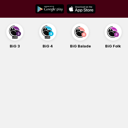
Skip
to
content
BiG 3
BiG 4
BiG Balade
BiG Folk