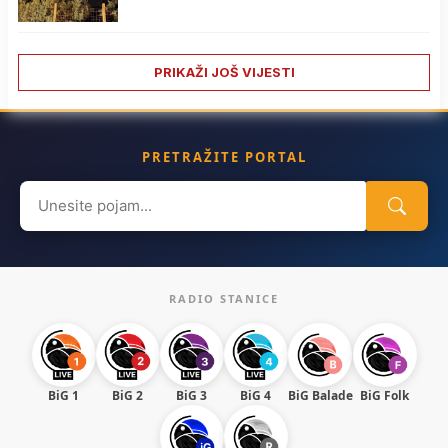
PRIKAŽI JOŠ VIJESTI
PRETRAŽITE PORTAL
Search
for:
RADIO STANICE
BiG 1
BiG 2
BiG 3
BiG 4
BiG Balade
BiG Folk