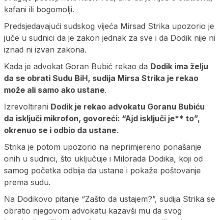
kafani ili bogomolji.
Predsjedavajući sudskog vijeća Mirsad Strika upozorio je
juče u sudnici da je zakon jednak za sve i da Dodik nije ni
iznad ni izvan zakona.
Kada je advokat Goran Bubić rekao da
Dodik ima želju
da se obrati Sudu BiH, sudija Mirsa Strika je rekao
može ali samo ako ustane
.
Izrevoltirani
Dodik je rekao advokatu Goranu Bubiću
da isključi mikrofon, govoreći: “Ajd isključi je** to”,
okrenuo se i odbio da ustane
.
Strika je potom upozorio na neprimjereno ponašanje
onih u sudnici, što uključuje i Milorada Dodika, koji od
samog početka odbija da ustane i pokaže poštovanje
prema sudu.
Na Dodikovo pitanje “Zašto da ustajem?”, sudija Strika se
obratio njegovom advokatu kazavši mu da svog