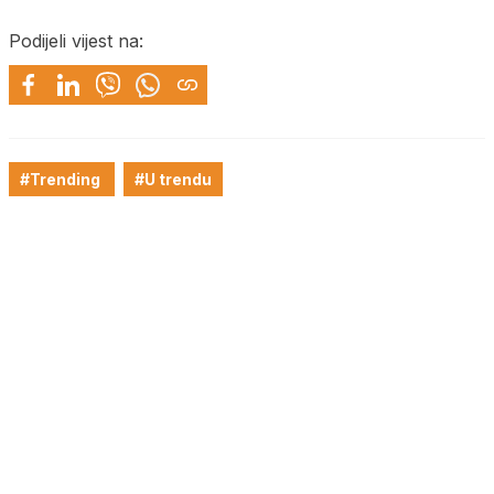
Podijeli vijest na:
#Trending
#U trendu