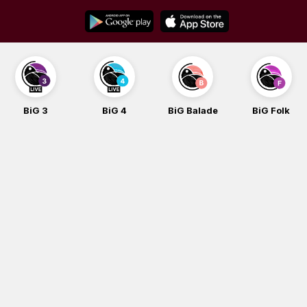
Skip
to
content
BiG 4
BiG Balade
BiG Folk
BiG iG