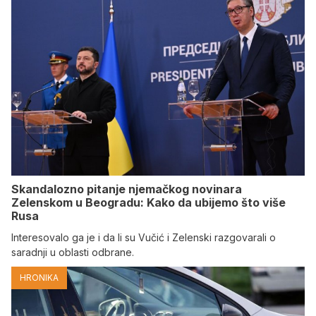
Skandalozno pitanje njemačkog novinara
Zelenskom u Beogradu: Kako da ubijemo što više
Rusa
Interesovalo ga je i da li su Vučić i Zelenski razgovarali o
saradnji u oblasti odbrane.
HRONIKA