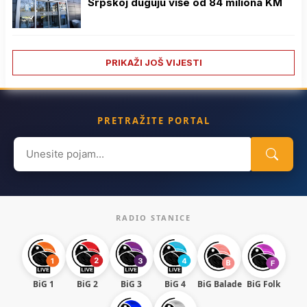
Srpskoj duguju više od 84 miliona KM
PRIKAŽI JOŠ VIJESTI
PRETRAŽITE PORTAL
Search
for:
RADIO STANICE
BiG 1
BiG 2
BiG 3
BiG 4
BiG Balade
BiG Folk