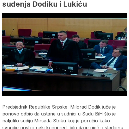
suđenja Dodiku i Lukiću
Predsjednik Republike Srpske, Milorad Dodik juče je
ponovo odbio da ustane u sudnici u Sudu BiH što je
naljutilo sudiju Mirsada Striku koji je poručio kako
svugdje postoji neki kućni red, bilo da je riječ o stadionu,