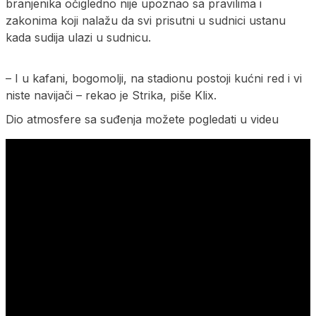
branjenika očigledno nije upoznao sa pravilima i
zakonima koji nalažu da svi prisutni u sudnici ustanu
kada sudija ulazi u sudnicu.
– I u kafani, bogomolji, na stadionu postoji kućni red i vi
niste navijači – rekao je Strika, piše Klix.
Dio atmosfere sa suđenja možete pogledati u videu