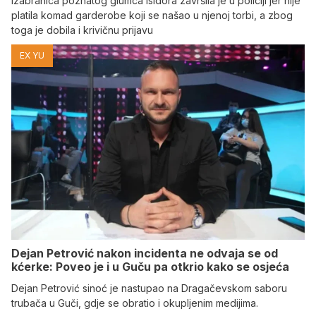
Izabranica poznatog glumca Isidora završila je u policiji jer nije
platila komad garderobe koji se našao u njenoj torbi, a zbog
toga je dobila i krivičnu prijavu
EX YU
Dejan Petrović nakon incidenta ne odvaja se od
kćerke: Poveo je i u Guču pa otkrio kako se osjeća
Dejan Petrović sinoć je nastupao na Dragačevskom saboru
trubača u Guči, gdje se obratio i okupljenim medijima.