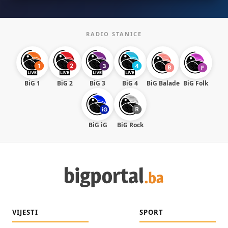
RADIO STANICE
BiG 1
BiG 2
BiG 3
BiG 4
BiG Balade
BiG Folk
BiG iG
BiG Rock
VIJESTI
SPORT