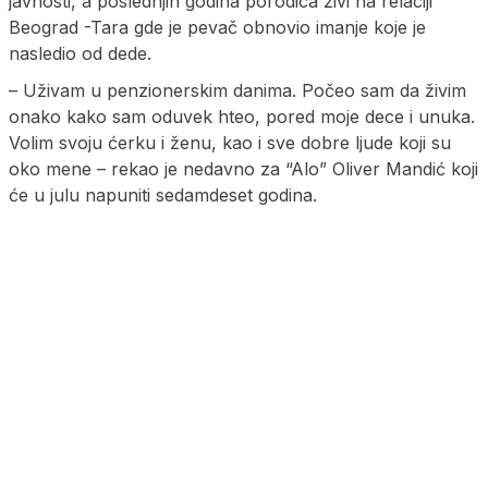
javnosti, a poslednjih godina porodica živi na relaciji
Beograd -Tara gde je pevač obnovio imanje koje je
nasledio od dede.
– Uživam u penzionerskim danima. Počeo sam da živim
onako kako sam oduvek hteo, pored moje dece i unuka.
Volim svoju ćerku i ženu, kao i sve dobre ljude koji su
oko mene – rekao je nedavno za “Alo” Oliver Mandić koji
će u julu napuniti sedamdeset godina.