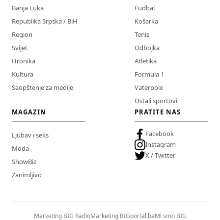
Banja Luka
Fudbal
Republika Srpska / BiH
Košarka
Region
Tenis
Svijet
Odbojka
Hronika
Atletika
Kultura
Formula 1
Saopštenje za medije
Vaterpolo
Ostali sportovi
MAGAZIN
PRATITE NAS
Facebook
Ljubav i seks
Instagram
Moda
X / Twitter
ShowBiz
Zanimljivo
Marketing BIG Radio
Marketing BIGportal.ba
Mi smo BIG