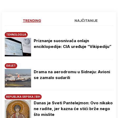
TRENDING
NAJČITANIJE
TEHNOLOGIJA
Priznanje suosnivača onlajn
enciklopedije: CIA uređuje “Vikipediju”
SVIJET
Drama na aerodromu u Sidneju: Avioni
se zamalo sudarili
REPUBLIKA SRPSKA / BIH
Danas je Sveti Pantelejmon: Ovo nikako
ne radite, jer kazna će stići brže nego
što mislite