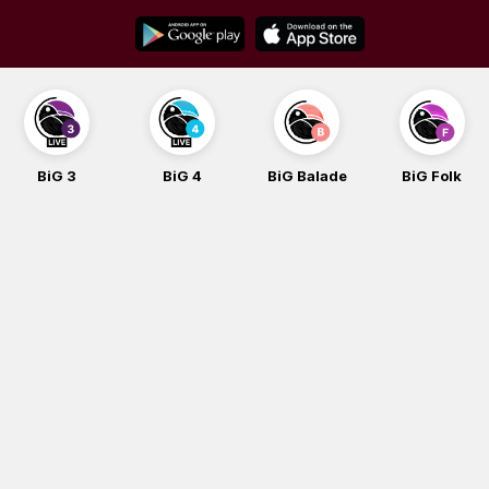
Skip
to
content
BiG 3
BiG 4
BiG Balade
BiG Folk