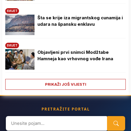
SVIJET
Šta se krije iza migrantskog cunamija i
udara na špansku enklavu
SVIJET
Objavljeni prvi snimci Modžtabe
Hamneja kao vrhovnog vođe Irana
PRIKAŽI JOŠ VIJESTI
PRETRAŽITE PORTAL
Search
for: