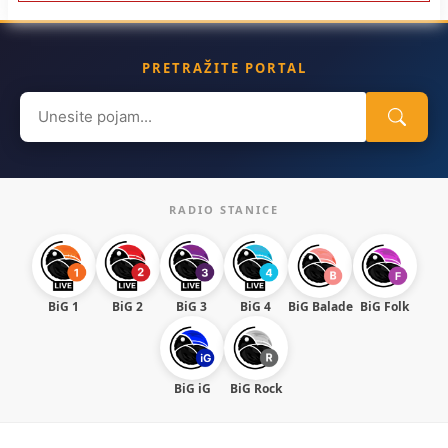
PRETRAŽITE PORTAL
Search
for:
RADIO STANICE
BiG 1
BiG 2
BiG 3
BiG 4
BiG Balade
BiG Folk
BiG iG
BiG Rock