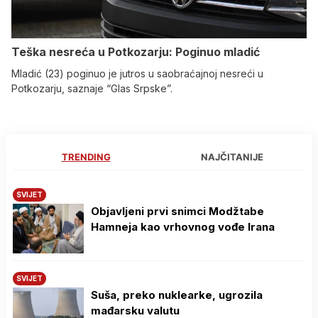
Teška nesreća u Potkozarju: Poginuo mladić
Mladić (23) poginuo je jutros u saobraćajnoj nesreći u
Potkozarju, saznaje “Glas Srpske”.
TRENDING
NAJČITANIJE
SVIJET
Objavljeni prvi snimci Modžtabe
Hamneja kao vrhovnog vođe Irana
SVIJET
Suša, preko nuklearke, ugrozila
mađarsku valutu