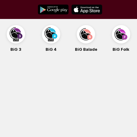
Skip
to
content
BiG 3
BiG 4
BiG Balade
BiG Folk