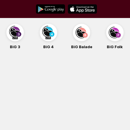
Skip
to
content
BiG 3
BiG 4
BiG Balade
BiG Folk