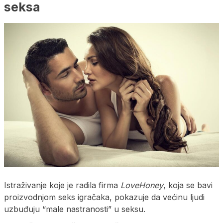
seksa
Istraživanje koje je radila firma
LoveHoney
, koja se bavi
proizvodnjom seks igračaka, pokazuje da većinu ljudi
uzbuđuju “male nastranosti” u seksu.