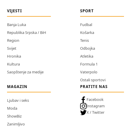
VIJESTI
SPORT
Banja Luka
Fudbal
Republika Srpska / BiH
Košarka
Region
Tenis
Svijet
Odbojka
Hronika
Atletika
Kultura
Formula 1
Saopštenje za medije
Vaterpolo
Ostali sportovi
MAGAZIN
PRATITE NAS
Facebook
Ljubav i seks
Instagram
Moda
X / Twitter
ShowBiz
Zanimljivo