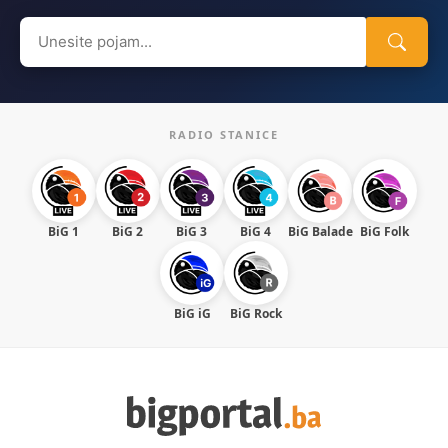
Search
for:
RADIO STANICE
BiG 1
BiG 2
BiG 3
BiG 4
BiG Balade
BiG Folk
BiG iG
BiG Rock