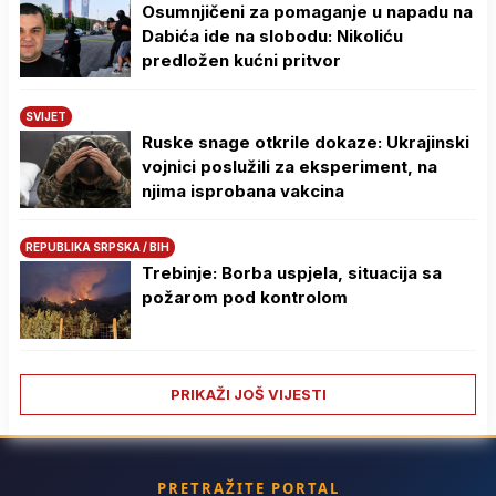
Osumnjičeni za pomaganje u napadu na
Dabića ide na slobodu: Nikoliću
predložen kućni pritvor
SVIJET
Ruske snage otkrile dokaze: Ukrajinski
vojnici poslužili za eksperiment, na
njima isprobana vakcina
REPUBLIKA SRPSKA / BIH
Trebinje: Borba uspjela, situacija sa
požarom pod kontrolom
PRIKAŽI JOŠ VIJESTI
PRETRAŽITE PORTAL