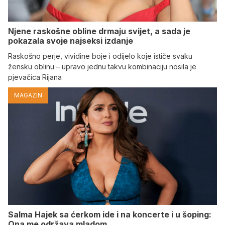
Njene raskošne obline drmaju svijet, a sada je
pokazala svoje najseksi izdanje
Raskošno perje, vividine boje i odijelo koje ističe svaku
žensku oblinu – upravo jednu takvu kombinaciju nosila je
pjevačica Rijana
MAGAZIN
Salma Hajek sa ćerkom ide i na koncerte i u šoping:
Ona me održava mladom