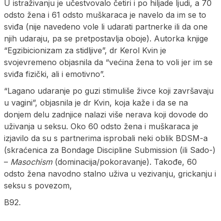
U istraživanju je učestvovalo četiri i po hiljade ljudi, a 70
odsto žena i 61 odsto muškaraca je navelo da im se to
sviđa (nije navedeno vole li udarati partnerke ili da one
njih udaraju, pa se pretpostavlja oboje). Autorka knjige
“Egzibicionizam za stidljive”, dr Kerol Kvin je
svojevremeno objasnila da “većina žena to voli jer im se
sviđa fizički, ali i emotivno”.
“Lagano udaranje po guzi stimuliše živce koji završavaju
u vagini”, objasnila je dr Kvin, koja kaže i da se na
donjem delu zadnjice nalazi više nerava koji dovode do
uživanja u seksu. Oko 60 odsto žena i muškaraca je
izjavilo da su s partnerima isprobali neki oblik BDSM-a
(skraćenica za Bondage Discipline Submission (ili Sado-)
–
Masochism
(dominacija/pokoravanje). Takođe, 60
odsto žena navodno stalno uživa u vezivanju, grickanju i
seksu s povezom,
B92.