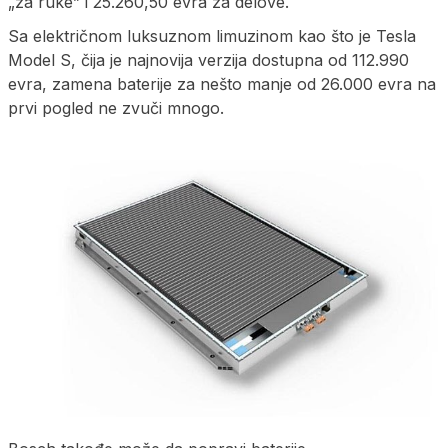
„za ruke” i 25.260,50 evra za delove.
Sa električnom luksuznom limuzinom kao što je Tesla
Model S, čija je najnovija verzija dostupna od 112.990
evra, zamena baterije za nešto manje od 26.000 evra na
prvi pogled ne zvuči mnogo.