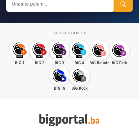
for:
RADIO STANICE
BiG 1
BiG 2
BiG 3
BiG 4
BiG Balade
BiG Folk
BiG iG
BiG Rock