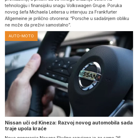
tehnologiju i finansijsku snagu Volkswagen Grupe. Poruka
novog šefa Michaela Leitersa u intervjuu za Frankfurter
Allgemeine je prilično otvorena: “Porsche u sadašnjem obliku
ne može da preživi samostalno”.
AUTO-MOTO
Nissan uči od Kineza: Razvoj novog automobila sada
traje upola kraće
Nova generacija Nissana Skyline razvijena je za samo 26