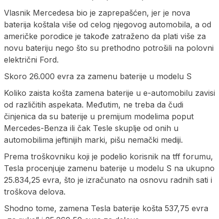
Vlasnik Mercedesa bio je zaprepašćen, jer je nova
baterija koštala više od celog njegovog automobila, a od
američke porodice je takođe zatraženo da plati više za
novu bateriju nego što su prethodno potrošili na polovni
električni Ford.
Skoro 26.000 evra za zamenu baterije u modelu S
Koliko zaista košta zamena baterije u e-automobilu zavisi
od različitih aspekata. Međutim, ne treba da čudi
činjenica da su baterije u premijum modelima poput
Mercedes-Benza ili čak Tesle skuplje od onih u
automobilima jeftinijih marki, pišu nemački mediji.
Prema troškovniku koji je podelio korisnik na tff forumu,
Tesla procenjuje zamenu baterije u modelu S na ukupno
25.834,25 evra, što je izračunato na osnovu radnih sati i
troškova delova.
Shodno tome, zamena Tesla baterije košta 537,75 evra