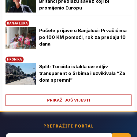
Britanci predlažu savez koji bi
promijenio Europu
BANJA LUKA
Počele prijave u Banjaluci: Prvačićima
po 100 KM pomoći, rok za predaju 10
dana
HRONIKA
Split: Torcida istakla uvredljiv
transparent o Srbima i uzvikivala “Za
dom spremni”
PRIKAŽI JOŠ VIJESTI
PRETRAŽITE PORTAL
Search