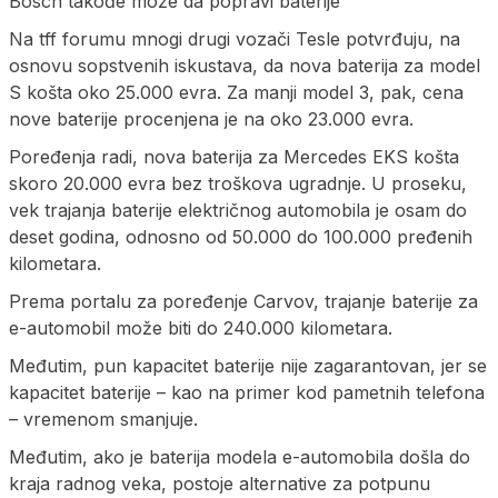
Bosch takođe može da popravi baterije
Na tff forumu mnogi drugi vozači Tesle potvrđuju, na
osnovu sopstvenih iskustava, da nova baterija za model
S košta oko 25.000 evra. Za manji model 3, pak, cena
nove baterije procenjena je na oko 23.000 evra.
Poređenja radi, nova baterija za Mercedes EKS košta
skoro 20.000 evra bez troškova ugradnje. U proseku,
vek trajanja baterije električnog automobila je osam do
deset godina, odnosno od 50.000 do 100.000 pređenih
kilometara.
Prema portalu za poređenje Carvov, trajanje baterije za
e-automobil može biti do 240.000 kilometara.
Međutim, pun kapacitet baterije nije zagarantovan, jer se
kapacitet baterije – kao na primer kod pametnih telefona
– vremenom smanjuje.
Međutim, ako je baterija modela e-automobila došla do
kraja radnog veka, postoje alternative za potpunu