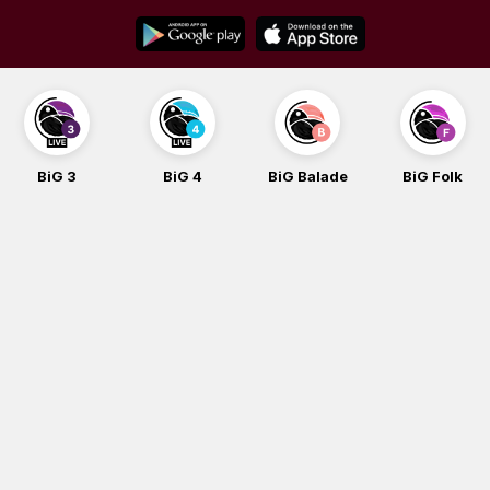
Skip
to
content
BiG 4
BiG Balade
BiG Folk
BiG iG