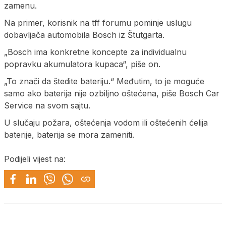
zamenu.
Na primer, korisnik na tff forumu pominje uslugu
dobavljača automobila Bosch iz Štutgarta.
„Bosch ima konkretne koncepte za individualnu
popravku akumulatora kupaca“, piše on.
„To znači da štedite bateriju.“ Međutim, to je moguće
samo ako baterija nije ozbiljno oštećena, piše Bosch Car
Service na svom sajtu.
U slučaju požara, oštećenja vodom ili oštećenih ćelija
baterije, baterija se mora zameniti.
Podijeli vijest na: