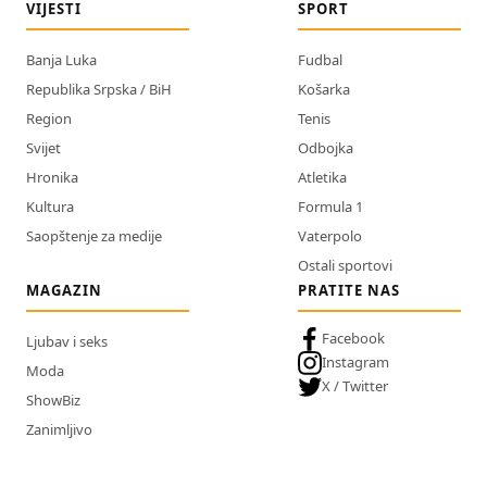
VIJESTI
SPORT
Banja Luka
Fudbal
Republika Srpska / BiH
Košarka
Region
Tenis
Svijet
Odbojka
Hronika
Atletika
Kultura
Formula 1
Saopštenje za medije
Vaterpolo
Ostali sportovi
MAGAZIN
PRATITE NAS
Facebook
Ljubav i seks
Instagram
Moda
X / Twitter
ShowBiz
Zanimljivo