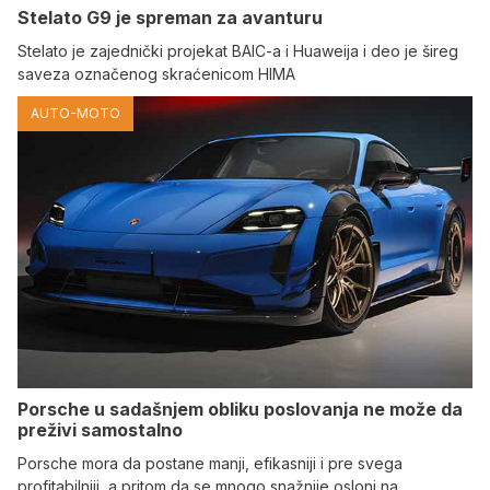
Stelato G9 je spreman za avanturu
Stelato je zajednički projekat BAIC-a i Huaweija i deo je šireg
saveza označenog skraćenicom HIMA
AUTO-MOTO
Porsche u sadašnjem obliku poslovanja ne može da
preživi samostalno
Porsche mora da postane manji, efikasniji i pre svega
profitabilniji, a pritom da se mnogo snažnije osloni na