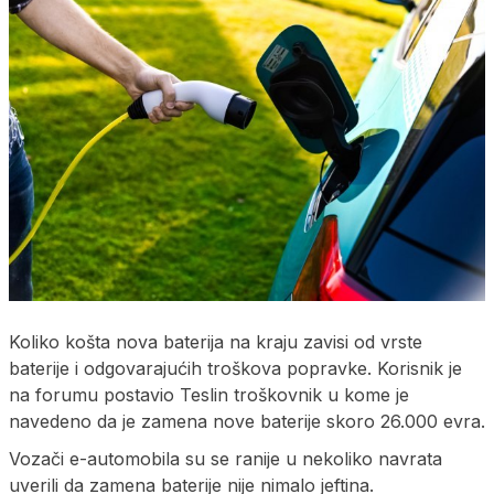
Koliko košta nova baterija na kraju zavisi od vrste
baterije i odgovarajućih troškova popravke. Korisnik je
na forumu postavio Teslin troškovnik u kome je
navedeno da je zamena nove baterije skoro 26.000 evra.
Vozači e-automobila su se ranije u nekoliko navrata
uverili da zamena baterije nije nimalo jeftina.