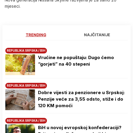
mjeseci.
TRENDING
NAJČITANIJE
REPUBLIKA SRPSKA / BIH
Vrućine ne popuštaju: Dugo ćemo
“gorjeti” na 40 stepeni
REPUBLIKA SRPSKA / BIH
Dobre vijesti za penzionere u Srpskoj:
Penzije veće za 3,55 odsto, stiže i do
120 KM pomoći
REPUBLIKA SRPSKA / BIH
BiH u novoj evropskoj konfederaciji?