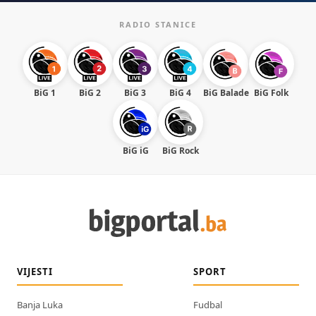
RADIO STANICE
BiG 1
BiG 2
BiG 3
BiG 4
BiG Balade
BiG Folk
BiG iG
BiG Rock
VIJESTI
SPORT
Banja Luka
Fudbal