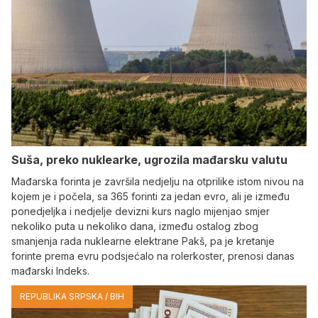
Suša, preko nuklearke, ugrozila mađarsku valutu
Mađarska forinta je završila nedjelju na otprilike istom nivou na
kojem je i počela, sa 365 forinti za jedan evro, ali je između
ponedjeljka i nedjelje devizni kurs naglo mijenjao smjer
nekoliko puta u nekoliko dana, između ostalog zbog
smanjenja rada nuklearne elektrane Pakš, pa je kretanje
forinte prema evru podsjećalo na rolerkoster, prenosi danas
mađarski Indeks.
REPUBLIKA SRPSKA / BIH