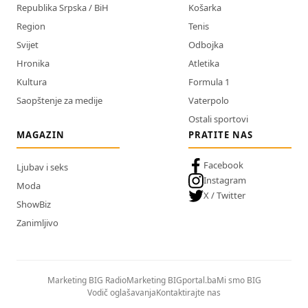
Republika Srpska / BiH
Košarka
Region
Tenis
Svijet
Odbojka
Hronika
Atletika
Kultura
Formula 1
Saopštenje za medije
Vaterpolo
Ostali sportovi
MAGAZIN
PRATITE NAS
Facebook
Ljubav i seks
Instagram
Moda
X / Twitter
ShowBiz
Zanimljivo
Marketing BIG Radio
Marketing BIGportal.ba
Mi smo BIG
Vodič oglašavanja
Kontaktirajte nas