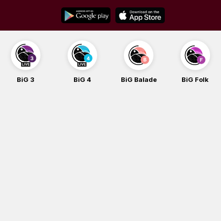
Skip
to
content
BiG 3
BiG 4
BiG Balade
BiG Folk