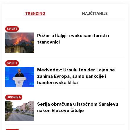
TRENDING
NAJČITANIJE
SVIJET
Požar u Italjiji, evakuisani turisti i
stanovnici
SVIJET
Medvedev: Ursulu fon der Lajen ne
zanima Evropa, samo sankcije i
banderovska klika
HRONIKA
Serija obračuna u Istočnom Sarajevu
nakon Elezove čitulje