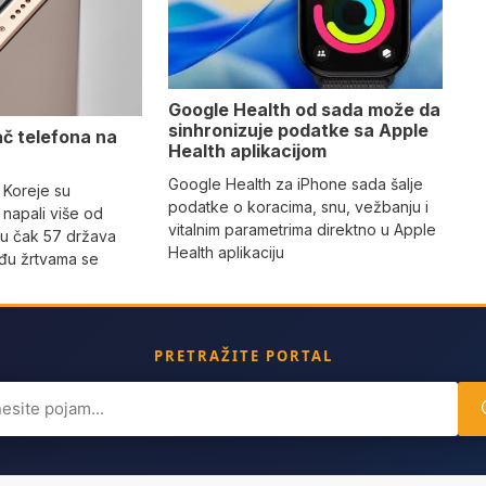
Google Health od sada može da
sinhronizuje podatke sa Apple
ač telefona na
Health aplikacijom
Google Health za iPhone sada šalje
 Koreje su
podatke o koracima, snu, vežbanju i
napali više od
vitalnim parametrima direktno u Apple
 u čak 57 država
Health aplikaciju
eđu žrtvama se
PRETRAŽITE PORTAL
ch