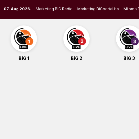
Skip
07. Aug 2026.
Marketing BIG Radio
Marketing BiGportal.ba
Mi smo 
to
content
BiG 1
BiG 2
BiG 3