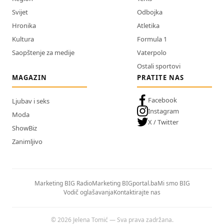
Svijet
Odbojka
Hronika
Atletika
Kultura
Formula 1
Saopštenje za medije
Vaterpolo
Ostali sportovi
MAGAZIN
PRATITE NAS
Facebook
Ljubav i seks
Instagram
Moda
X / Twitter
ShowBiz
Zanimljivo
Marketing BIG Radio
Marketing BIGportal.ba
Mi smo BIG
Vodič oglašavanja
Kontaktirajte nas
© 2026 Jelena Tomić — Sva prava zadržana.