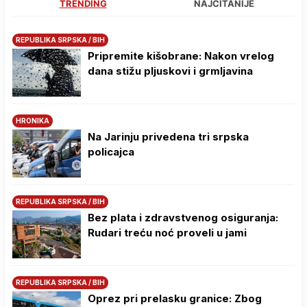
TRENDING
NAJČITANIJE
REPUBLIKA SRPSKA / BIH
Pripremite kišobrane: Nakon vrelog
dana stižu pljuskovi i grmljavina
HRONIKA
Na Јarinju privedena tri srpska
policajca
REPUBLIKA SRPSKA / BIH
Bez plata i zdravstvenog osiguranja:
Rudari treću noć proveli u jami
REPUBLIKA SRPSKA / BIH
Oprez pri prelasku granice: Zbog