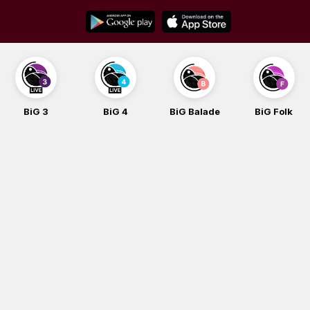
Skip
to
content
BiG 3
BiG 4
BiG Balade
BiG Folk