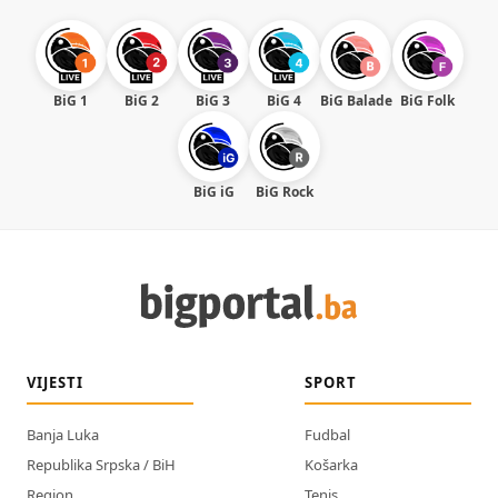
BiG 1
BiG 2
BiG 3
BiG 4
BiG Balade
BiG Folk
BiG iG
BiG Rock
VIJESTI
SPORT
Banja Luka
Fudbal
Republika Srpska / BiH
Košarka
Region
Tenis