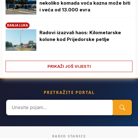
nekoliko komada voća kazna može biti
i veća od 13.000 evra
BANJA LUKA
Radovi izazvali haos: Kilometarske
kolone kod Prijedorske petlje
PRIKAŽI JOŠ VIJESTI
PRETRAŽITE PORTAL
Search
for:
RADIO STANICE