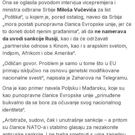
Ona se oglasila povodom intervjua vicepremijera i
ministra odbrane Srbije
Miloša Vučevića
za list
„Politika“, u kojem je, pored ostalog, naveo da Srbija
„mora postati punopravna članica Evropske unije, jer će
to doneti dobit njenim građanima“, ali da
ne namerava
da uvodi sankcije Rusiji
, kao i da će održavati
„partnerske odnose s Kinom, kao i s arapskim svetom,
Indijom, Afrikom i obe Amerike“.
„Odličan govor. Problem je samo u tome što u EU
primaju isključivo na osnovu genetski modifikovane
nacionalne svesti“, napisala je Zaharova na Telegramu.
Ona je kao primer navela Poljsku i Mađarsku, koje su
kao punopravne članice Evropske unije „prinuđene
bukvalno da se bore za očuvanje svog nacionalnog
identiteta“.
„Arbitraže, sudovi, čak i unutrašnje sankcije – a pritom
su članice NATO-a i stabilno glasaju za nezakonite
antiruske sankcije. I ne treba smetnuti s uma zapadnu