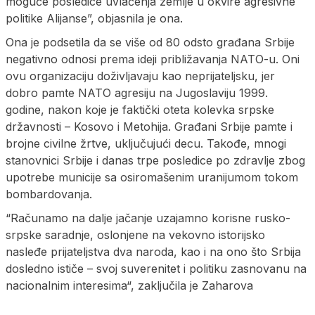
moguće posledice uvlačenja zemlje u okvire agresivne
politike Alijanse”, objasnila je ona.
Ona je podsetila da se više od 80 odsto građana Srbije
negativno odnosi prema ideji približavanja NATO-u. Oni
ovu organizaciju doživljavaju kao neprijateljsku, jer
dobro pamte NATO agresiju na Jugoslaviju 1999.
godine, nakon koje je faktički oteta kolevka srpske
državnosti – Kosovo i Metohija. Građani Srbije pamte i
brojne civilne žrtve, uključujući decu. Takođe, mnogi
stanovnici Srbije i danas trpe posledice po zdravlje zbog
upotrebe municije sa osiromašenim uranijumom tokom
bombardovanja.
“Računamo na dalje jačanje uzajamno korisne rusko-
srpske saradnje, oslonjene na vekovno istorijsko
nasleđe prijateljstva dva naroda, kao i na ono što Srbija
dosledno ističe – svoj suverenitet i politiku zasnovanu na
nacionalnim interesima“, zaključila je Zaharova