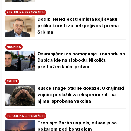
REPUBLIKA SRPSKA / BIH
Dodik: Helez ekstremista koji svaku
priliku koristi za netrpeljivost prema
Srbima
HRONIKA
Osumnjičeni za pomaganje u napadu na
Dabića ide na slobodu: Nikoliću
predložen kućni pritvor
SVIJET
Ruske snage otkrile dokaze: Ukrajinski
vojnici poslužili za eksperiment, na
njima isprobana vakcina
REPUBLIKA SRPSKA / BIH
Trebinje: Borba uspjela, situacija sa
požarom pod kontrolom