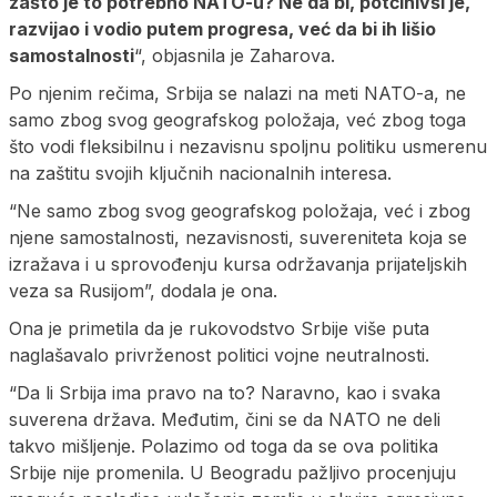
zašto je to potrebno NATO-u? Ne da bi, potčinivši je,
razvijao i vodio putem progresa, već da bi ih lišio
samostalnosti
“, objasnila je Zaharova.
Po njenim rečima, Srbija se nalazi na meti NATO-a, ne
samo zbog svog geografskog položaja, već zbog toga
što vodi fleksibilnu i nezavisnu spoljnu politiku usmerenu
na zaštitu svojih ključnih nacionalnih interesa.
“Ne samo zbog svog geografskog položaja, već i zbog
njene samostalnosti, nezavisnosti, suvereniteta koja se
izražava i u sprovođenju kursa održavanja prijateljskih
veza sa Rusijom”, dodala je ona.
Ona je primetila da je rukovodstvo Srbije više puta
naglašavalo privrženost politici vojne neutralnosti.
“Da li Srbija ima pravo na to? Naravno, kao i svaka
suverena država. Međutim, čini se da NATO ne deli
takvo mišljenje. Polazimo od toga da se ova politika
Srbije nije promenila. U Beogradu pažljivo procenjuju