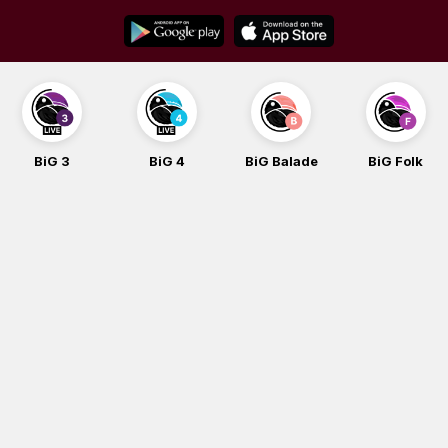
Skip
to
content
BiG 3
BiG 4
BiG Balade
BiG Folk