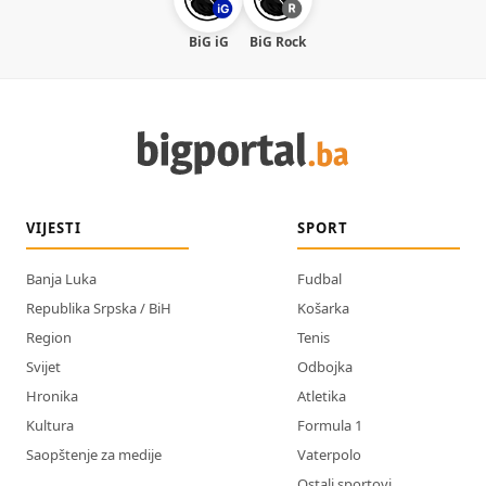
BiG iG
BiG Rock
VIJESTI
SPORT
Banja Luka
Fudbal
Republika Srpska / BiH
Košarka
Region
Tenis
Svijet
Odbojka
Hronika
Atletika
Kultura
Formula 1
Saopštenje za medije
Vaterpolo
Ostali sportovi