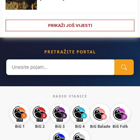
PRIKAŽI JOŠ VIJESTI
PRETRAŽITE PORTAL
Search
for:
RADIO STANICE
BiG 1
BiG 2
BiG 3
BiG 4
BiG Balade
BiG Folk