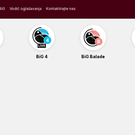
BiG
Vodič oglašavanja
Kontaktirajte nas
BiG 4
BiG Balade