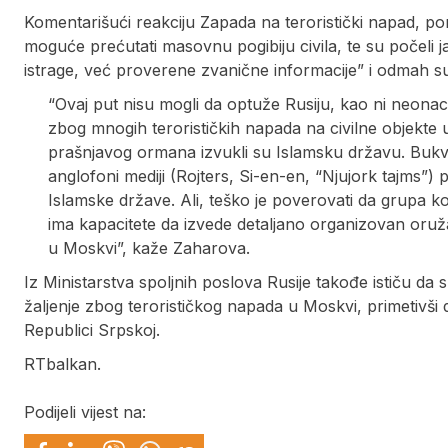
Komentarišući reakciju Zapada na teroristički napad, port
moguće prećutati masovnu pogibiju civila, te su počeli j
istrage, već proverene zvanične informacije” i odmah su
“Ovaj put nisu mogli da optuže Rusiju, kao ni neonacisti
zbog mnogih terorističkih napada na civilne objekte u
prašnjavog ormana izvukli su Islamsku državu. Bukv
anglofoni mediji (Rojters, Si-en-en, “Njujork tajms”) p
Islamske države. Ali, teško je poverovati da grupa k
ima kapacitete da izvede detaljano organizovan oru
u Moskvi”, kaže Zaharova.
Iz Ministarstva spoljnih poslova Rusije takođe ističu da s
žaljenje zbog terorističkog napada u Moskvi, primetivši d
Republici Srpskoj.
RTbalkan.
Podijeli vijest na: