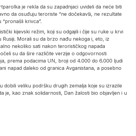
parolka je rekla da su zapadnjaci uvideli da neće biti
avno da osuđuju teroriste “ne dočekavši, ne rezultate
 “pronašli krivca”.
čki kijevski režim, koji su odgajili i čije su ruke u krvi
 Rusiji. Morali su da brzo nađu nekoga i, eto, iz
alno nekoliko sati nakon terorističkog napada
očeli su da šire različite verzije o odgovornosti
oja, prema podacima UN, broji od 4.000 do 6.000 ljudi
žani napad daleko od granica Avganistana, a posebno
u dobili veliku podršku drugih zemalja koje su izrazile
a je, kao znak solidarnosti, Dan žalosti bio objavljen i u