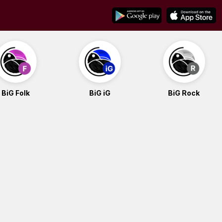
BiG Folk
BiG iG
BiG Rock