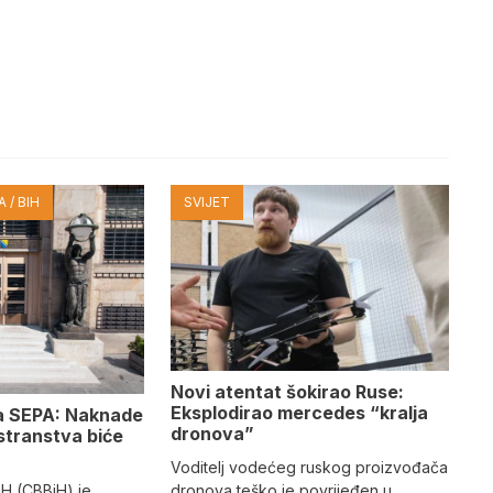
 / BIH
SVIJET
Novi atentat šokirao Ruse:
Eksplodirao mercedes “kralja
za SEPA: Naknade
dronova”
ostranstva biće
%
Voditelj vodećeg ruskog proizvođača
iH (CBBiH) je
dronova teško je povrijeđen u