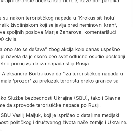
ajini teroriste dočeka kao heroje, kaže portparolka
 su nakon terorističkog napada u `Krokus siti holu`
lik životinjskom koji se javlja pred neminovni krah”,
tva spoljnih poslova Marija Zaharova, komentarišući
0 civila.
eda ono što se dešava” zbog akcija koje danas uspešno
e navela da je skoro ceo svet odlučno osudio poslednji
retno poručivši da iza napada stoji Rusija.
a Aleksandra Bortnjikova da “iza terorističkog napada u
ipremala ‘prozor’ za prelazak terorista preko granice sa
kako Službe bezbednosti Ukrajine (SBU), tako i Glavne
e da sprovode terorističke napade po Rusiji.
U Vasilij Maljuk, koji je ispričao o detaljima medijski
osti političkog i društvenog života naše zemlje i Ukrajine.
.