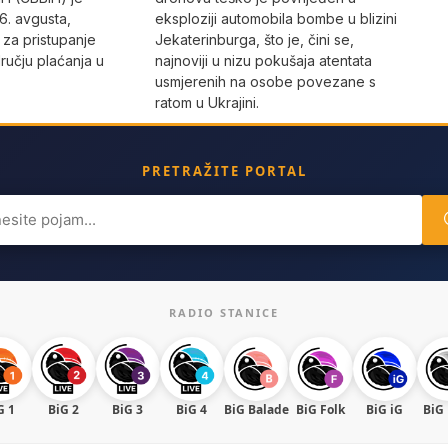
 6. avgusta,
eksploziji automobila bombe u blizini
 za pristupanje
Jekaterinburga, što je, čini se,
učju plaćanja u
najnoviji u nizu pokušaja atentata
usmjerenih na osobe povezane s
ratom u Ukrajini.
PRETRAŽITE PORTAL
ch
RADIO STANICE
G 1
BiG 2
BiG 3
BiG 4
BiG Balade
BiG Folk
BiG iG
BiG