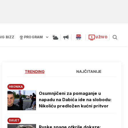
BIG BIZZ
PROGRAM
UŽIVO
TRENDING
NAJČITANIJE
HRONIKA
Osumnjičeni za pomaganje u
napadu na Dabića ide na slobodu:
Nikoliću predložen kućni pritvor
SVIJET
Ruske snage otkrile dokaze: