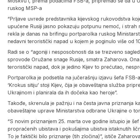
Moskvu i, prema podacima FSB-a, pripremao se da u Ukr
ruskog MSP-a
“Prljave uvrede predstavnika kijevskog rukovodstva koje
upućene Rusiji jasno pokazuju potpunu nemoć, i strah na
rekla je danas na brifingu portparolka ruskog Ministars
nedavni teroristički napad u kojem je poginulo više od 10
Radi se o “agoniji i nesposobnosti da se trezveno sagl
sprovode Oružane snage Rusije, smatra Zaharova. Ona j
teroristički napad, dok je jedino Kijev to prećutao, nesp
Portparolka je podsetila na jučerašnju izjavu šefa FSB-
‘Krokus sitiju’ stoji Kijev, čija je obaveštajna služba pr
Ukrajinom i planirala da ih dočeka kao heroje”.
Takođe, skrenula je pažnju i na česta javna priznanja 
obaveštajne uprave Ministarstva odbrane Ukrajine o tom
“S novim priznanjem 25. marta ove godine istupio je šef SB
propraćenih ubistava i pokušajima ubistva istaknutih ličn
To je faktički bilo priznanje (tih zločina)”, ističe Zaharova