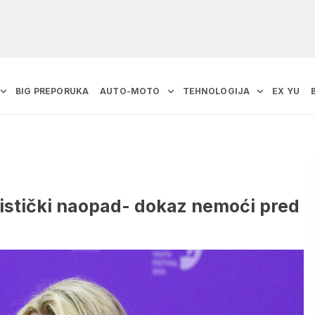
BIG PREPORUKA
AUTO-MOTO
TEHNOLOGIJA
EX YU
ristički naopad- dokaz nemoći pred