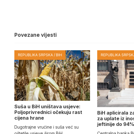
Povezane vijesti
REPUBLIKA SRPSKA / BIH
REPUBLIKA SRPSKA
Suša u BiH uništava usjeve:
Poljoprivrednici očekuju rast
BiH aplicirala 
cijena hrane
za uplate iz in
jeftinije do 94
Dugotrajne vrućine i suša već su
Centralna banka B
oštetile usjeve širom BiH.