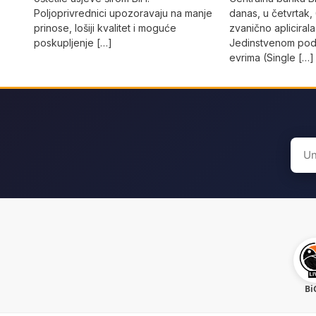
danas, u četvrtak,
Poljoprivrednici upozoravaju na manje
zvanično aplicirala
prinose, lošiji kvalitet i moguće
Jedinstvenom podr
poskupljenje […]
evrima (Single […]
Sear
for:
Bi