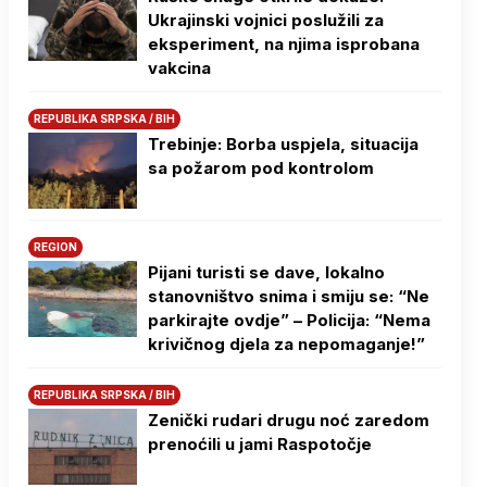
Ukrajinski vojnici poslužili za
eksperiment, na njima isprobana
vakcina
REPUBLIKA SRPSKA / BIH
Trebinje: Borba uspjela, situacija
sa požarom pod kontrolom
REGION
Pijani turisti se dave, lokalno
stanovništvo snima i smiju se: “Ne
parkirajte ovdje” – Policija: “Nema
krivičnog djela za nepomaganje!”
REPUBLIKA SRPSKA / BIH
Zenički rudari drugu noć zaredom
prenoćili u jami Raspotočje