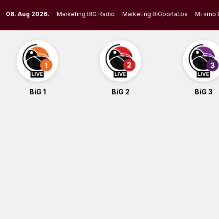
Skip
06. Aug 2026.
Marketing BIG Radio
Marketing BiGportal.ba
Mi smo 
to
content
BiG 1
BiG 2
BiG 3