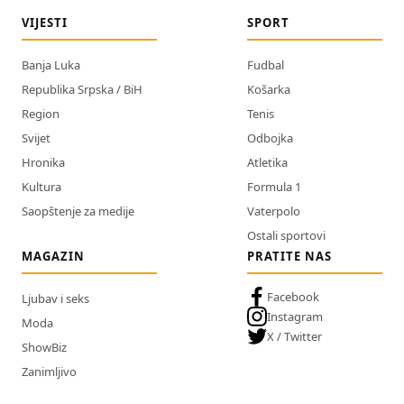
VIJESTI
SPORT
Banja Luka
Fudbal
Republika Srpska / BiH
Košarka
Region
Tenis
Svijet
Odbojka
Hronika
Atletika
Kultura
Formula 1
Saopštenje za medije
Vaterpolo
Ostali sportovi
MAGAZIN
PRATITE NAS
Facebook
Ljubav i seks
Instagram
Moda
X / Twitter
ShowBiz
Zanimljivo