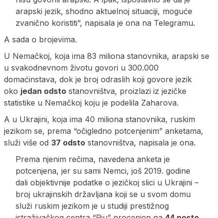
arapski jezik, shodno aktuelnoj situaciji, moguće
zvanično koristiti”, napisala je ona na Telegramu.
A sada o brojevima.
U Nemačkoj, koja ima 83 miliona stanovnika, arapski se
u svakodnevnom životu govori u 300.000
domaćinstava, dok je broj odraslih koji govore jezik
oko
jedan odsto
stanovništva, proizlazi iz jezičke
statistike u Nemačkoj koju je podelila Zaharova.
A u Ukrajini, koja ima 40 miliona stanovnika, ruskim
jezikom se, prema “očigledno potcenjenim” anketama,
služi više od
37 odsto
stanovništva, napisala je ona.
Prema njenim rečima, navedena anketa je
potcenjena, jer su sami Nemci, još 2019. godine
dali objektivnije podatke o jezičkoj slici u Ukrajini –
broj ukrajinskih državljana koji se u svom domu
služi ruskim jezikom je u studiji prestižnog
istraživačkog centra “Pju” procenjen na
44 posto
.