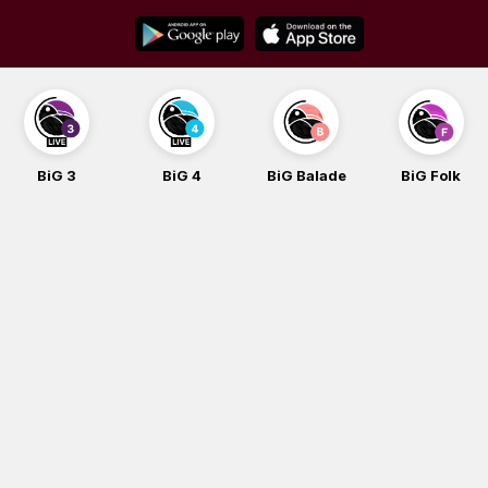
Skip
to
content
BiG 3
BiG 4
BiG Balade
BiG Folk