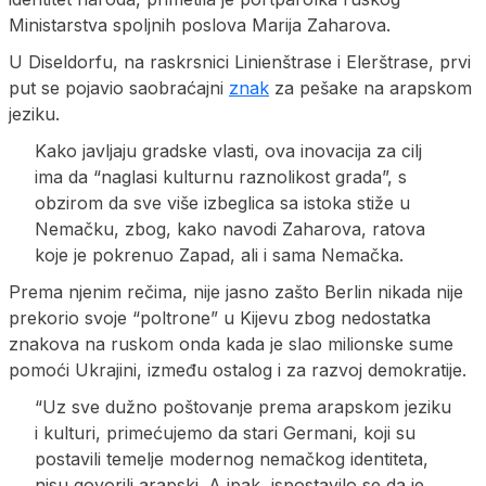
Ministarstva spoljnih poslova Marija Zaharova.
U Diseldorfu, na raskrsnici Linienštrase i Elerštrase, prvi
put se pojavio saobraćajni
znak
za pešake na arapskom
jeziku.
Kako javljaju gradske vlasti, ova inovacija za cilj
ima da “naglasi kulturnu raznolikost grada”, s
obzirom da sve više izbeglica sa istoka stiže u
Nemačku, zbog, kako navodi Zaharova, ratova
koje je pokrenuo Zapad, ali i sama Nemačka.
Prema njenim rečima, nije jasno zašto Berlin nikada nije
prekorio svoje “poltrone” u Kijevu zbog nedostatka
znakova na ruskom onda kada je slao milionske sume
pomoći Ukrajini, između ostalog i za razvoj demokratije.
“Uz sve dužno poštovanje prema arapskom jeziku
i kulturi, primećujemo da stari Germani, koji su
postavili temelje modernog nemačkog identiteta,
nisu govorili arapski. A ipak, ispostavilo se da je