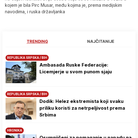
kojem je bila Pirc Musar, među kojima je, prema medijskim
navodima, i ruska državljanka
TRENDING
NAJČITANIJE
REPUBLIKA SRPSKA / BIH
Ambasada Ruske Federacije:
Licemjerje u svom punom sjaju
REPUBLIKA SRPSKA / BIH
Dodik: Helez ekstremista koji svaku
priliku koristi za netrpeljivost prema
Srbima
HRONIKA
Osumnjičeni za pomaganje u napadu na