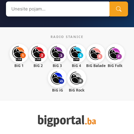
Search
for:
RADIO STANICE
BiG 1
BiG 2
BiG 3
BiG 4
BiG Balade
BiG Folk
BiG iG
BiG Rock