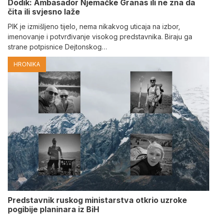
Dodik: Ambasador Njemačke Granas ili ne zna da
čita ili svjesno laže
PIK je izmišljeno tijelo, nema nikakvog uticaja na izbor,
imenovanje i potvrđivanje visokog predstavnika. Biraju ga
strane potpisnice Dejtonskog…
HRONIKA
Predstavnik ruskog ministarstva otkrio uzroke
pogibije planinara iz BiH