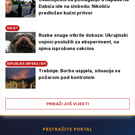
Dabića ide na slobodu: Nikoliću
predložen kućni pritvor
SVIJET
Ruske snage otkrile dokaze: Ukrajinski
vojnici poslužili za eksperiment, na
njima isprobana vakcina
REPUBLIKA SRPSKA / BIH
Trebinje: Borba uspjela, situacija sa
požarom pod kontrolom
PRIKAŽI JOŠ VIJESTI
PRETRAŽITE PORTAL