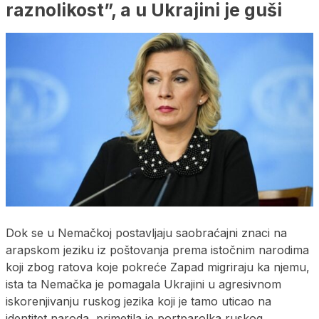
raznolikost”, a u Ukrajini je guši
Dok se u Nemačkoj postavljaju saobraćajni znaci na
arapskom jeziku iz poštovanja prema istočnim narodima
koji zbog ratova koje pokreće Zapad migriraju ka njemu,
ista ta Nemačka je pomagala Ukrajini u agresivnom
iskorenjivanju ruskog jezika koji je tamo uticao na
identitet naroda, primetila je portparolka ruskog