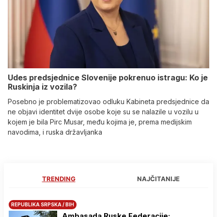
Udes predsjednice Slovenije pokrenuo istragu: Ko je
Ruskinja iz vozila?
Posebno je problematizovao odluku Kabineta predsjednice da
ne objavi identitet dvije osobe koje su se nalazile u vozilu u
kojem je bila Pirc Musar, među kojima je, prema medijskim
navodima, i ruska državljanka
TRENDING
NAJČITANIJE
REPUBLIKA SRPSKA / BIH
Ambasada Ruske Federacije: