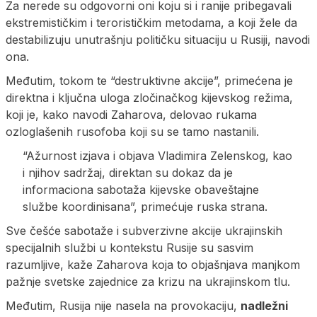
Za nerede su odgovorni oni koju si i ranije pribegavali
ekstremističkim i terorističkim metodama, a koji žele da
destabilizuju unutrašnju političku situaciju u Rusiji, navodi
ona.
Međutim, tokom te “destruktivne akcije”, primećena je
direktna i ključna uloga zločinačkog kijevskog režima,
koji je, kako navodi Zaharova, delovao rukama
ozloglašenih rusofoba koji su se tamo nastanili.
“Ažurnost izjava i objava Vladimira Zelenskog, kao
i njihov sadržaj, direktan su dokaz da je
informaciona sabotaža kijevske obaveštajne
službe koordinisana”, primećuje ruska strana.
Sve češće sabotaže i subverzivne akcije ukrajinskih
specijalnih službi u kontekstu Rusije su sasvim
razumljive, kaže Zaharova koja to objašnjava manjkom
pažnje svetske zajednice za krizu na ukrajinskom tlu.
Međutim, Rusija nije nasela na provokaciju,
nadležni