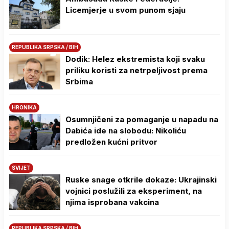
Licemjerje u svom punom sjaju
REPUBLIKA SRPSKA / BIH
Dodik: Helez ekstremista koji svaku
priliku koristi za netrpeljivost prema
Srbima
HRONIKA
Osumnjičeni za pomaganje u napadu na
Dabića ide na slobodu: Nikoliću
predložen kućni pritvor
SVIJET
Ruske snage otkrile dokaze: Ukrajinski
vojnici poslužili za eksperiment, na
njima isprobana vakcina
REPUBLIKA SRPSKA / BIH