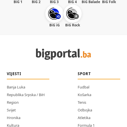
BiG 1
BiG 2
BiG 3
BiG 4
BiG Balade
BiG Folk
BiG iG
BiG Rock
VIJESTI
SPORT
Banja Luka
Fudbal
Republika Srpska / BiH
Košarka
Region
Tenis
Svijet
Odbojka
Hronika
Atletika
Kultura
Formula 1