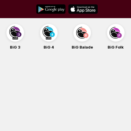
Skip
to
content
BiG 4
BiG Balade
BiG Folk
BiG iG