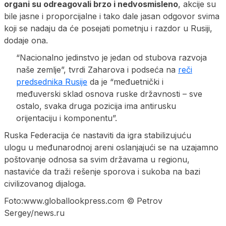
organi su odreagovali brzo i nedvosmisleno
, akcije su
bile jasne i proporcijalne i tako dale jasan odgovor svima
koji se nadaju da će posejati pometnju i razdor u Rusiji,
dodaje ona.
“Nacionalno jedinstvo je jedan od stubova razvoja
naše zemlje”, tvrdi Zaharova i podseća na
reči
predsednika Rusije
da je “međuetnički i
međuverski sklad osnova ruske državnosti – sve
ostalo, svaka druga pozicija ima antirusku
orijentaciju i komponentu”.
Ruska Federacija će nastaviti da igra stabilizujuću
ulogu u međunarodnoj areni oslanjajući se na uzajamno
poštovanje odnosa sa svim državama u regionu,
nastaviće da traži rešenje sporova i sukoba na bazi
civilizovanog dijaloga.
Foto:www.globallookpress.com © Petrov
Sergey/news.ru