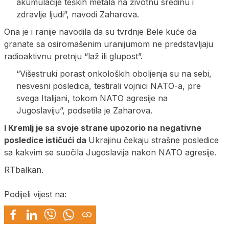
akumulacije teških metala na životnu sredinu i
zdravlje ljudi”, navodi Zaharova.
Ona je i ranije navodila da su tvrdnje Bele kuće da
granate sa osiromašenim uranijumom ne predstavljaju
radioaktivnu pretnju “laž ili glupost”.
“Višestruki porast onkoloških oboljenja su na sebi,
nesvesni posledica, testirali vojnici NATO-a, pre
svega Italijani, tokom NATO agresije na
Jugoslaviju”, podsetila je Zaharova.
I Kremlj je sa svoje strane upozorio na negativne
posledice ističući da
Ukrajinu čekaju strašne posledice
sa kakvim se suočila Jugoslavija nakon NATO agresije.
RTbalkan.
Podijeli vijest na: