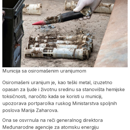
Municija sa osiromašenim uranijumom
Osiromašeni uranijum je, kao teški metal, izuzetno
opasan za ljude i životnu sredinu sa stanovišta hemijske
toksičnosti, naročito kada se koristi u municiji,
upozorava portparolka ruskog Ministarstva spoljnih
poslova Marija Zaharova.
Ona se osvrnula na reči generalnog direktora
Međunarodne agencije za atomsku energiju