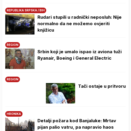
REPUBLIKA SRPSKA / BIH
Rudari stupili u radnički neposluh: Nije
normalno da ne možemo ovjeriti
knjižicu
REGION
Srbin koji je umalo ispao iz aviona tuži
Ryanair, Boeing i General Electric
REGION
Tači ostaje u pritvoru
HRONIKA
Detalji požara kod Banjaluke: Mrtav
pijan palio vatru, pa napravio haos