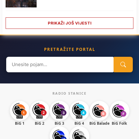
PRIKAŽI JOŠ VIJESTI
PRETRAŽITE PORTAL
Search
for:
RADIO STANICE
BiG 1
BiG 2
BiG 3
BiG 4
BiG Balade
BiG Folk