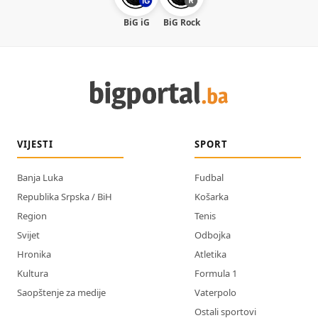
BiG iG
BiG Rock
VIJESTI
SPORT
Banja Luka
Fudbal
Republika Srpska / BiH
Košarka
Region
Tenis
Svijet
Odbojka
Hronika
Atletika
Kultura
Formula 1
Saopštenje za medije
Vaterpolo
Ostali sportovi