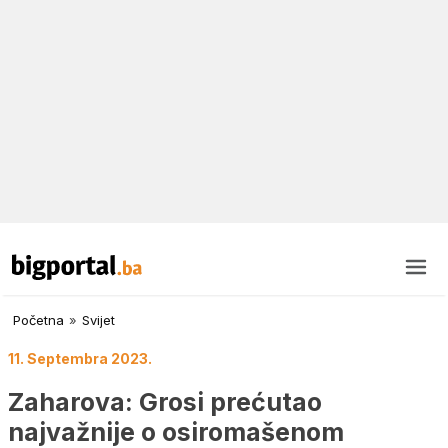
Početna
»
Svijet
11. Septembra 2023.
Zaharova: Grosi prećutao
najvažnije o osiromašenom