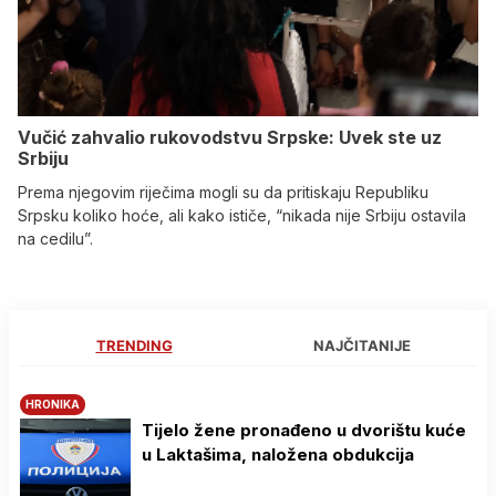
Vučić zahvalio rukovodstvu Srpske: Uvek ste uz
Srbiju
Prema njegovim riječima mogli su da pritiskaju Republiku
Srpsku koliko hoće, ali kako ističe, “nikada nije Srbiju ostavila
na cedilu”.
TRENDING
NAJČITANIJE
HRONIKA
Tijelo žene pronađeno u dvorištu kuće
u Laktašima, naložena obdukcija