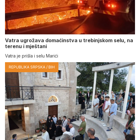
Vatra ugrožava domaćinstva u trebinjskom selu, na
terenu i mještani
Vatra je prišla i selu Marići
REPUBLIKA SRPSKA / BIH