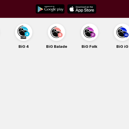
Skip
to
content
BiG 4
BiG Balade
BiG Folk
BiG iG