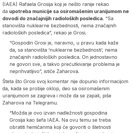
(IAEA) Rafaela Grosija koji je nešto ranije rekao
da
upotreba municije sa osiromašenim uranijumom ne
dovodi do značajnijih radioloških posledica
. “Sa
stanovišta nuklearne bezbednosti, nema značajnih
radioloških posledica”, rekao je Grosi.
“Gospodin Grosi je, naravno, u pravu kada kaže
da, sa stanovišta ‘nuklearne bezbednosti’, nema
značajnih radioloških posledica. On jednostavno
ne govori sve, a takvo prećutkivanje problema je
neprihvatljivo”, ističe Zaharova.
Šteta što Grosi svoj komentar nije dopunio informacijom
da, kada se probije oklop, deo sa osiromašenim
uranijumom se zagreva i može da se zapali, piše
Zaharova na Telegramu.
“Možda je ovo izvan nadležnosti gospodina
Grosija kao šefa IAEA. Na ovu temu se treba
obratiti hemičarima koji će govoriti o štetnosti