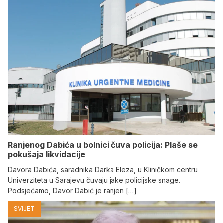
Ranjenog Dabića u bolnici čuva policija: Plaše se
pokušaja likvidacije
Davora Dabića, saradnika Darka Eleza, u Kliničkom centru
Univerziteta u Sarajevu čuvaju jake policijske snage.
Podsjećamo, Davor Dabić je ranjen […]
SVIJET