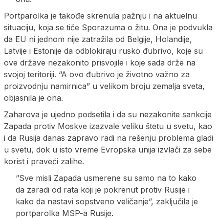
Portparolka je takođe skrenula pažnju i na aktuelnu
situaciju, koja se tiče Sporazuma o žitu. Ona je podvukla
da EU ni jednom nije zatražila od Belgije, Holandije,
Latvije i Estonije da odblokiraju rusko đubrivo, koje su
ove države nezakonito prisvojile i koje sada drže na
svojoj teritoriji. “A ovo đubrivo je životno važno za
proizvodnju namirnica” u velikom broju zemalja sveta,
objasnila je ona.
Zaharova je ujedno podsetila i da su nezakonite sankcije
Zapada protiv Moskve izazvale veliku štetu u svetu, kao
i da Rusija danas zapravo radi na rešenju problema gladi
u svetu, dok u isto vreme Evropska unija izvlači za sebe
korist i praveći zalihe.
“Sve misli Zapada usmerene su samo na to kako
da zaradi od rata koji je pokrenut protiv Rusije i
kako da nastavi sopstveno veličanje”, zaključila je
portparolka MSP-a Rusije.