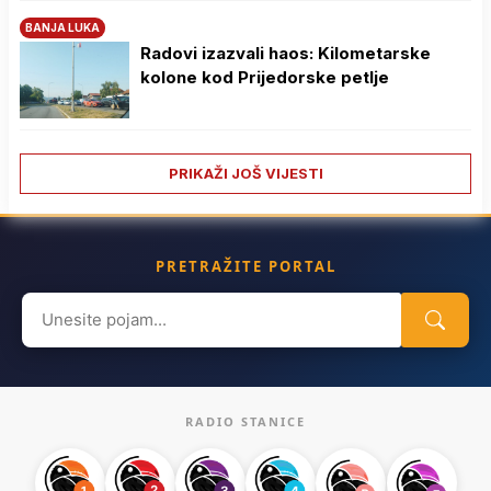
BANJA LUKA
Radovi izazvali haos: Kilometarske
kolone kod Prijedorske petlje
PRIKAŽI JOŠ VIJESTI
PRETRAŽITE PORTAL
Search
for:
RADIO STANICE