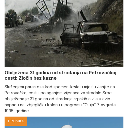
Obilježena 31 godina od stradanja na Petrovačkoj
cesti: Zločin bez kazne
Služenjem parastosa kod spomen-krsta u mjestu Janjile na
Petrovačkoj cesti i polaganjem vijenaca za stradale Srbe
obilježena je 31 godina od stradanja srpskih civila u avio-
napadu na izbjegličku kolonu u pogromu “Oluja” 7. avgusta
1995. godine
HRONIKA