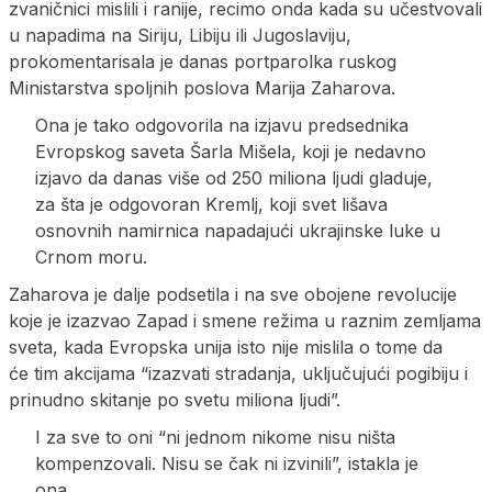
zvaničnici mislili i ranije, recimo onda kada su učestvovali
u napadima na Siriju, Libiju ili Jugoslaviju,
prokomentarisala je danas portparolka ruskog
Ministarstva spoljnih poslova Marija Zaharova.
Ona je tako odgovorila na izjavu predsednika
Evropskog saveta Šarla Mišela, koji je nedavno
izjavo da danas više od 250 miliona ljudi gladuje,
za šta je odgovoran Kremlj, koji svet lišava
osnovnih namirnica napadajući ukrajinske luke u
Crnom moru.
Zaharova je dalje podsetila i na sve obojene revolucije
koje je izazvao Zapad i smene režima u raznim zemljama
sveta, kada Evropska unija isto nije mislila o tome da
će tim akcijama “izazvati stradanja, uključujući pogibiju i
prinudno skitanje po svetu miliona ljudi”.
I za sve to oni “ni jednom nikome nisu ništa
kompenzovali. Nisu se čak ni izvinili”, istakla je
ona.