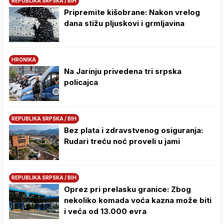
REPUBLIKA SRPSKA / BIH
Pripremite kišobrane: Nakon vrelog
dana stižu pljuskovi i grmljavina
HRONIKA
Na Јarinju privedena tri srpska
policajca
REPUBLIKA SRPSKA / BIH
Bez plata i zdravstvenog osiguranja:
Rudari treću noć proveli u jami
REPUBLIKA SRPSKA / BIH
Oprez pri prelasku granice: Zbog
nekoliko komada voća kazna može biti
i veća od 13.000 evra