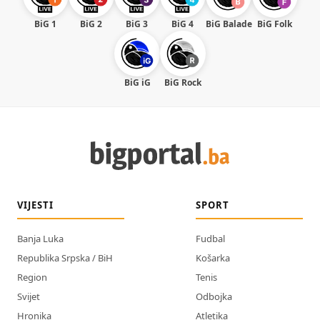
BiG 1
BiG 2
BiG 3
BiG 4
BiG Balade
BiG Folk
BiG iG
BiG Rock
VIJESTI
SPORT
Banja Luka
Fudbal
Republika Srpska / BiH
Košarka
Region
Tenis
Svijet
Odbojka
Hronika
Atletika