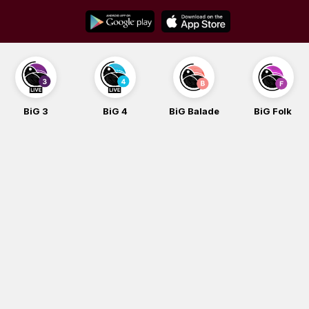
Skip
to
content
BiG 3
BiG 4
BiG Balade
BiG Folk