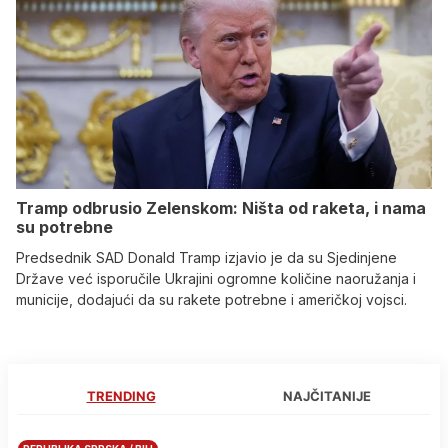
Tramp odbrusio Zelenskom: Ništa od raketa, i nama
su potrebne
Predsednik SAD Donald Tramp izjavio je da su Sjedinjene
Države već isporučile Ukrajini ogromne količine naoružanja i
municije, dodajući da su rakete potrebne i američkoj vojsci.
TRENDING
NAJČITANIJE