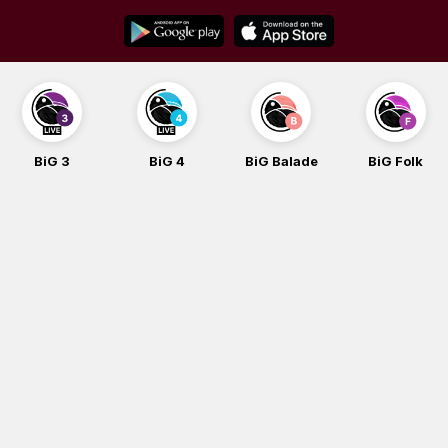
Skip
to
content
BiG 3
BiG 4
BiG Balade
BiG Folk