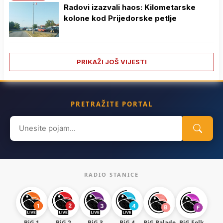
Radovi izazvali haos: Kilometarske
kolone kod Prijedorske petlje
PRIKAŽI JOŠ VIJESTI
PRETRAŽITE PORTAL
Search
for:
RADIO STANICE
BiG 1
BiG 2
BiG 3
BiG 4
BiG Balade
BiG Folk