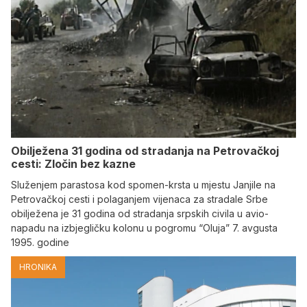
Obilježena 31 godina od stradanja na Petrovačkoj
cesti: Zločin bez kazne
Služenjem parastosa kod spomen-krsta u mjestu Janjile na
Petrovačkoj cesti i polaganjem vijenaca za stradale Srbe
obilježena je 31 godina od stradanja srpskih civila u avio-
napadu na izbjegličku kolonu u pogromu “Oluja” 7. avgusta
1995. godine
HRONIKA