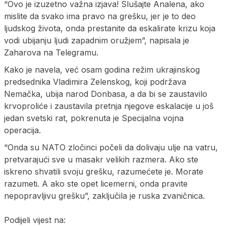
“Ovo je izuzetno važna izjava! Slušajte Analena, ako
mislite da svako ima pravo na grešku, jer je to deo
ljudskog života, onda prestanite da eskalirate krizu koja
vodi ubijanju ljudi zapadnim oružjem”, napisala je
Zaharova na Telegramu.
Kako je navela, već osam godina režim ukrajinskog
predsednika Vladimira Zelenskog, koji podržava
Nemačka, ubija narod Donbasa, a da bi se zaustavilo
krvoproliće i zaustavila pretnja njegove eskalacije u još
jedan svetski rat, pokrenuta je Specijalna vojna
operacija.
“Onda su NATO zločinci počeli da dolivaju ulje na vatru,
pretvarajući sve u masakr velikih razmera. Ako ste
iskreno shvatili svoju grešku, razumećete je. Morate
razumeti. A ako ste opet licemerni, onda pravite
nepopravljivu grešku”, zaključila je ruska zvaničnica.
Podijeli vijest na: