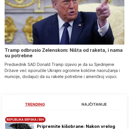
Tramp odbrusio Zelenskom: Ništa od raketa, i nama
su potrebne
Predsednik SAD Donald Tramp izjavio je da su Sjedinjene
Države već isporučile Ukrajini ogromne količine naoružanja i
municije, dodajući da su rakete potrebne i američkoj vojsci.
TRENDING
NAJČITANIJE
REPUBLIKA SRPSKA / BIH
Pripremite kišobrane: Nakon vrelog