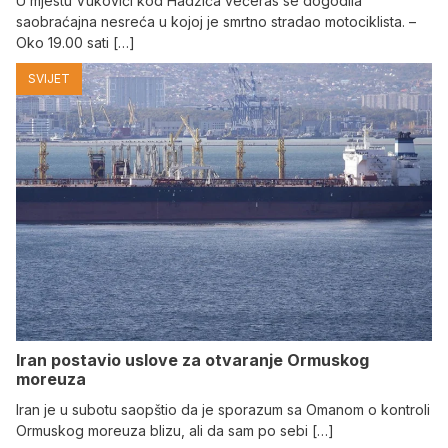
U mjestu Vukovići kod Hadžića večeras se dogodila
saobraćajna nesreća u kojoj je smrtno stradao motociklista. –
Oko 19.00 sati […]
SVIJET
Iran postavio uslove za otvaranje Ormuskog
moreuza
Iran je u subotu saopštio da je sporazum sa Omanom o kontroli
Ormuskog moreuza blizu, ali da sam po sebi […]