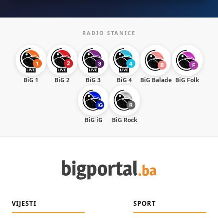
RADIO STANICE
BiG 1
BiG 2
BiG 3
BiG 4
BiG Balade
BiG Folk
BiG iG
BiG Rock
VIJESTI
SPORT