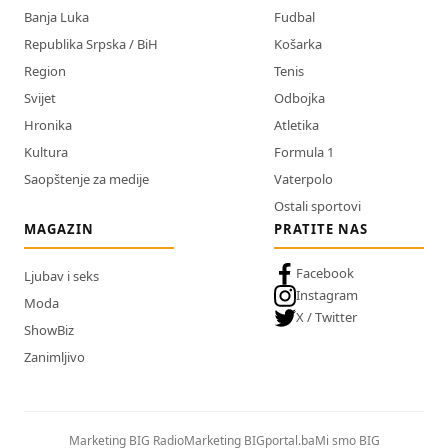
Banja Luka
Fudbal
Republika Srpska / BiH
Košarka
Region
Tenis
Svijet
Odbojka
Hronika
Atletika
Kultura
Formula 1
Saopštenje za medije
Vaterpolo
Ostali sportovi
MAGAZIN
PRATITE NAS
Facebook
Ljubav i seks
Instagram
Moda
X / Twitter
ShowBiz
Zanimljivo
Marketing BIG Radio
Marketing BIGportal.ba
Mi smo BIG