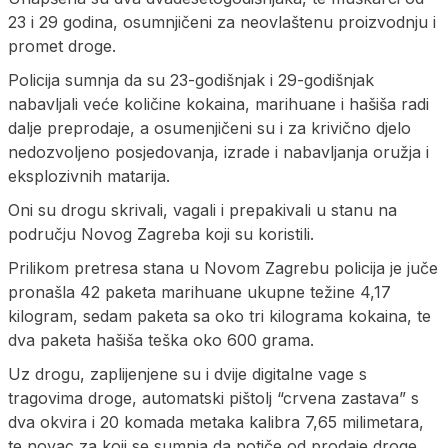
23 i 29 godina, osumnjičeni za neovlaštenu proizvodnju i
promet droge.
Policija sumnja da su 23-godišnjak i 29-godišnjak
nabavljali veće količine kokaina, marihuane i hašiša radi
dalje preprodaje, a osumenjičeni su i za krivično djelo
nedozvoljeno posjedovanja, izrade i nabavljanja oružja i
eksplozivnih matarija.
Oni su drogu skrivali, vagali i prepakivali u stanu na
području Novog Zagreba koji su koristili.
Prilikom pretresa stana u Novom Zagrebu policija je juče
pronašla 42 paketa marihuane ukupne težine 4,17
kilogram, sedam paketa sa oko tri kilograma kokaina, te
dva paketa hašiša teška oko 600 grama.
Uz drogu, zaplijenjene su i dvije digitalne vage s
tragovima droge, automatski pištolj “crvena zastava” s
dva okvira i 20 komada metaka kalibra 7,65 milimetara,
te novac za koji se sumnja da potiče od prodaje droge.