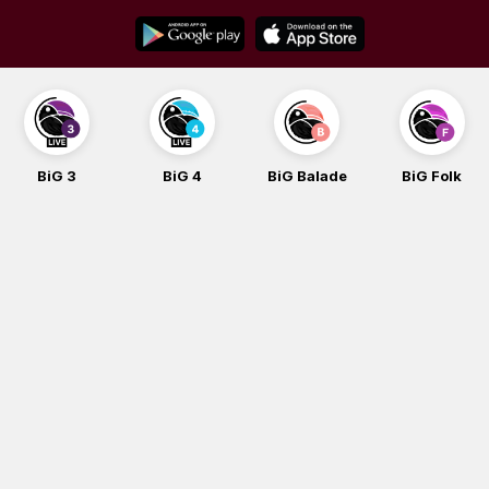
Skip
to
content
BiG 3
BiG 4
BiG Balade
BiG Folk