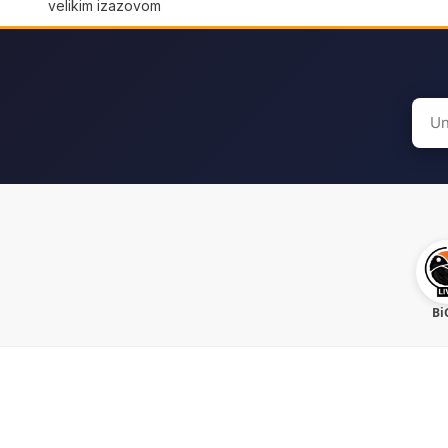
velikim izazovom
Sear
for:
Bi