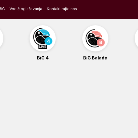
BiG
Vodič oglašavanja
Kontaktirajte nas
BiG 4
BiG Balade