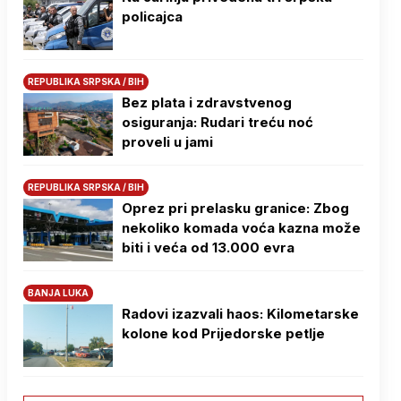
policajca
REPUBLIKA SRPSKA / BIH
Bez plata i zdravstvenog
osiguranja: Rudari treću noć
proveli u jami
REPUBLIKA SRPSKA / BIH
Oprez pri prelasku granice: Zbog
nekoliko komada voća kazna može
biti i veća od 13.000 evra
BANJA LUKA
Radovi izazvali haos: Kilometarske
kolone kod Prijedorske petlje