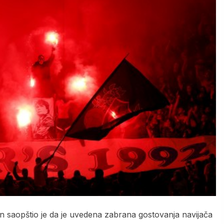
n saopštio je da je uvedena zabrana gostovanja navijača