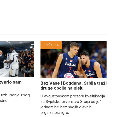
KOŠARKA
tvario sam
Bez Vase i Bogdana, Srbija traži
druge opcije na pleju
o uzbuđenje zbog
U avgustovskom prozoru kvalifikacija
adrid
za Svjetsko prvenstvo Srbija će još
jednom biti bez svojih glavnih
orgaizatora igre.