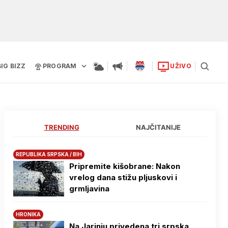
BIG BIZZ
PROGRAM
UŽIVO
TRENDING
NAJČITANIJE
REPUBLIKA SRPSKA / BIH
Pripremite kišobrane: Nakon
vrelog dana stižu pljuskovi i
grmljavina
HRONIKA
Na Јarinju privedena tri srpska