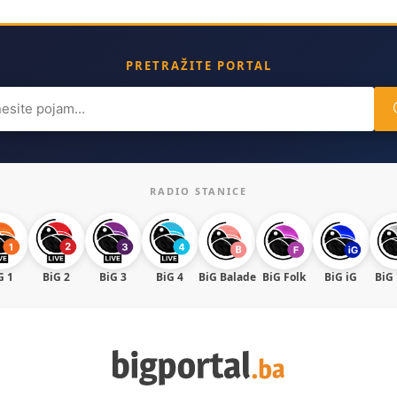
PRETRAŽITE PORTAL
ch
RADIO STANICE
G 1
BiG 2
BiG 3
BiG 4
BiG Balade
BiG Folk
BiG iG
BiG