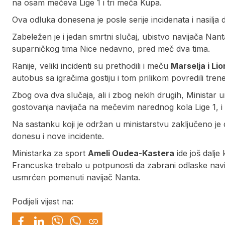
na osam mečeva Lige 1 i tri meča Kupa.
Ova odluka donesena je posle serije incidenata i nasilja 
Zabeležen je i jedan smrtni slučaj, ubistvo navijača Nanta
suparničkog tima Nice nedavno, pred meč dva tima.
Ranije, veliki incidenti su prethodili i meču
Marselja i Li
autobus sa igračima gostiju i tom prilikom povredili tre
Zbog ova dva slučaja, ali i zbog nekih drugih, Ministar
gostovanja navijača na mečevim narednog kola Lige 1, 
Na sastanku koji je održan u ministarstvu zaključeno je
donesu i nove incidente.
Ministarka za sport
Ameli Oudea-Kastera
ide još dalje
Francuska trebalo u potpunosti da zabrani odlaske nav
usmrćen pomenuti navijač Nanta.
Podijeli vijest na: