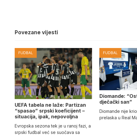
Povezane vijesti
FUDBAL
FUDBAL
Diomande: “Os
dječački san”
UEFA tabela ne laže: Partizan
“spasao” srpski koeficijent –
Diomande nije kri
situacija, ipak, nepovoljna
prelaska u Real M
Evropska sezona tek je u ranoj fazi, a
srpski fudbal već se suočava sa