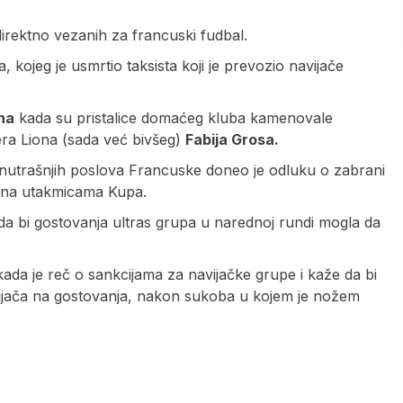
direktno vezanih za francuski fudbal.
, kojeg je usmrtio taksista koji je prevozio navijače
ona
kada su pristalice domaćeg kluba kamenovale
nera Liona (sada već bivšeg)
Fabija Grosa.
 unutrašnjih poslova Francuske doneo je odluku o zabrani
i na utakmicama Kupa.
 da bi gostovanja ultras grupa u narednoj rundi mogla da
 kada je reč o sankcijama za navijačke grupe i kaže da bi
ijača na gostovanja, nakon sukoba u kojem je nožem