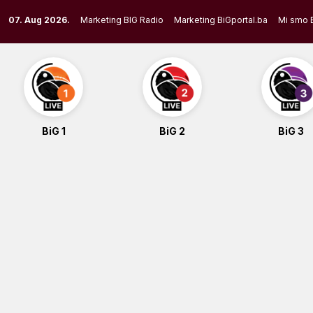
Skip
07. Aug 2026.
Marketing BIG Radio
Marketing BiGportal.ba
Mi smo 
to
content
BiG 1
BiG 2
BiG 3