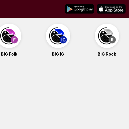
BiG Folk
BiG iG
BiG Rock