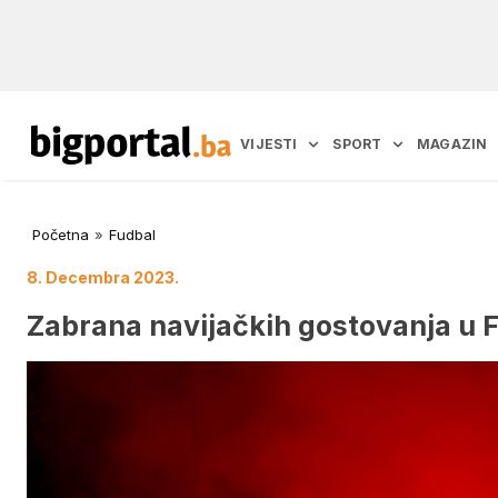
VIJESTI
SPORT
MAGAZIN
Početna
»
Fudbal
8. Decembra 2023.
Zabrana navijačkih gostovanja u F