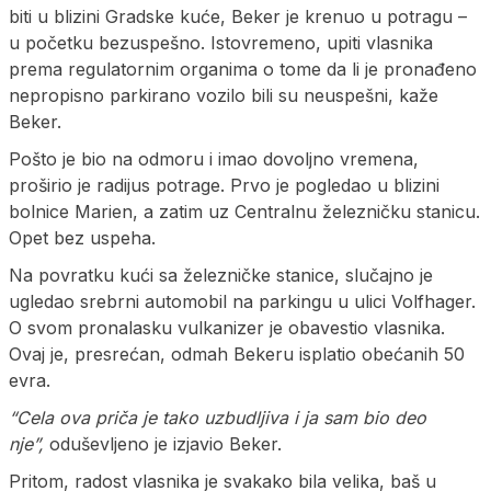
biti u blizini Gradske kuće, Beker je krenuo u potragu –
u početku bezuspešno. Istovremeno, upiti vlasnika
prema regulatornim organima o tome da li je pronađeno
nepropisno parkirano vozilo bili su neuspešni, kaže
Beker.
Pošto je bio na odmoru i imao dovoljno vremena,
proširio je radijus potrage. Prvo je pogledao u blizini
bolnice Marien, a zatim uz Centralnu železničku stanicu.
Opet bez uspeha.
Na povratku kući sa železničke stanice, slučajno je
ugledao srebrni automobil na parkingu u ulici Volfhager.
O svom pronalasku vulkanizer je obavestio vlasnika.
Ovaj je, presrećan, odmah Bekeru isplatio obećanih 50
evra.
“Cela ova priča je tako uzbudljiva i ja sam bio deo
nje”,
oduševljeno je izjavio Beker.
Pritom, radost vlasnika je svakako bila velika, baš u