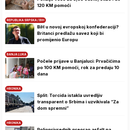
120 KM pomoći
REPUBLIKA SRPSKA / BIH
BiH u novoj evropskoj konfederaciji?
Britanci predlažu savez koji bi
promijenio Europu
BANJA LUKA
Počele prijave u Banjaluci: Prvačićima
po 100 KM pomoći, rok za predaju 10
dana
HRONIKA
Split: Torcida istakla uvredljiv
transparent o Srbima i uzvikivala “Za
dom spremni”
HRONIKA
Poljoprivrednik preorao asfalt pa