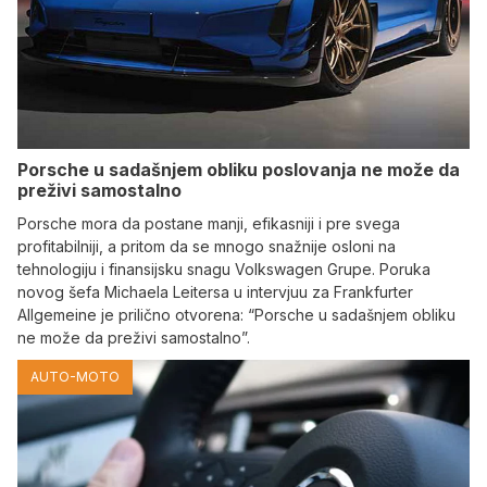
Porsche u sadašnjem obliku poslovanja ne može da
preživi samostalno
Porsche mora da postane manji, efikasniji i pre svega
profitabilniji, a pritom da se mnogo snažnije osloni na
tehnologiju i finansijsku snagu Volkswagen Grupe. Poruka
novog šefa Michaela Leitersa u intervjuu za Frankfurter
Allgemeine je prilično otvorena: “Porsche u sadašnjem obliku
ne može da preživi samostalno”.
AUTO-MOTO