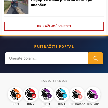
uhapšen
PRIKAŽI JOŠ VIJESTI
PRETRAŽITE PORTAL
Search
for:
RADIO STANICE
BiG 1
BiG 2
BiG 3
BiG 4
BiG Balade
BiG Folk