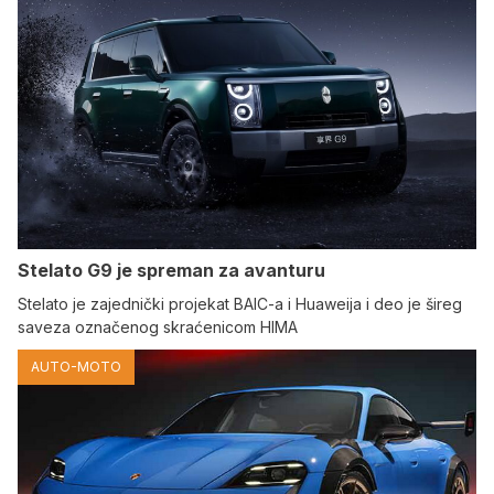
Stelato G9 je spreman za avanturu
Stelato je zajednički projekat BAIC-a i Huaweija i deo je šireg
saveza označenog skraćenicom HIMA
AUTO-MOTO