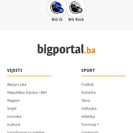
BiG iG
BiG Rock
VIJESTI
SPORT
Banja Luka
Fudbal
Republika Srpska / BiH
Košarka
Region
Tenis
Svijet
Odbojka
Hronika
Atletika
Kultura
Formula 1
Saopštenje za medije
Vaterpolo