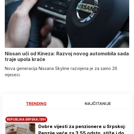
Nissan uči od Kineza: Razvoj novog automobila sada
traje upola kraće
Nova generacija Nissana Skyline razvijena je za samo 26
mjeseci.
TRENDING
NAJČITANIJE
REPUBLIKA SRPSKA / BIH
Dobre vijesti za penzionere u Srpskoj:
Penzije veće za 3,55 odsto, stiže i do