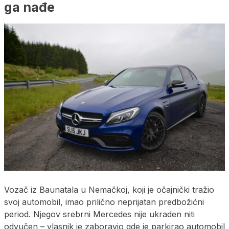
ga nađe
Vozač iz Baunatala u Nemačkoj, koji je očajnički tražio
svoj automobil, imao prilično neprijatan predbožićni
period. Njegov srebrni Mercedes nije ukraden niti
odvučen – vlasnik je zaboravio gde je parkirao automobil