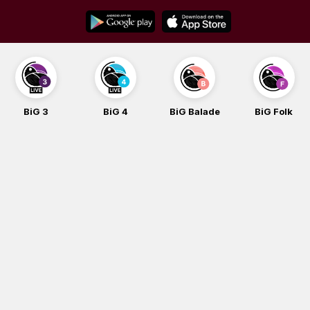
Skip
to
content
BiG 3
BiG 4
BiG Balade
BiG Folk