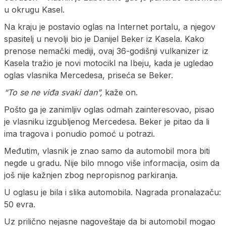
u okrugu Kasel.
Na kraju je postavio oglas na Internet portalu, a njegov
spasitelj u nevolji bio je Danijel Beker iz Kasela. Kako
prenose nemački mediji, ovaj 36-godišnji vulkanizer iz
Kasela tražio je novi motocikl na Ibeju, kada je ugledao
oglas vlasnika Mercedesa, priseća se Beker.
“To se ne viđa svaki dan”,
kaže on.
Pošto ga je zanimljiv oglas odmah zainteresovao, pisao
je vlasniku izgubljenog Mercedesa. Beker je pitao da li
ima tragova i ponudio pomoć u potrazi.
Međutim, vlasnik je znao samo da automobil mora biti
negde u gradu. Nije bilo mnogo više informacija, osim da
još nije kažnjen zbog nepropisnog parkiranja.
U oglasu je bila i slika automobila. Nagrada pronalazaču:
50 evra.
Uz prilično nejasne nagoveštaje da bi automobil mogao