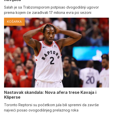
Salah je sa Trabzonsporom potpisao dvogodišnji ugovor
prema kojem će zarađivati 17 miliona evra po sezoni
KOŠARKA
Nastavak skandala: Nova afera trese Kavaja i
Kliperse
Toronto Reptorsi su početkom jula bili spremni da završe
najveći posao ovogodišnjeg prelaznog roka