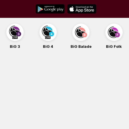
Skip
to
content
BiG 3
BiG 4
BiG Balade
BiG Folk