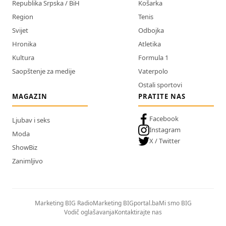
Republika Srpska / BiH
Košarka
Region
Tenis
Svijet
Odbojka
Hronika
Atletika
Kultura
Formula 1
Saopštenje za medije
Vaterpolo
Ostali sportovi
MAGAZIN
PRATITE NAS
Facebook
Ljubav i seks
Instagram
Moda
X / Twitter
ShowBiz
Zanimljivo
Marketing BIG Radio
Marketing BIGportal.ba
Mi smo BIG
Vodič oglašavanja
Kontaktirajte nas