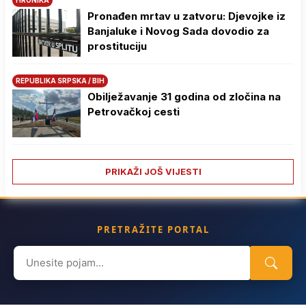
Pronađen mrtav u zatvoru: Djevojke iz
Banjaluke i Novog Sada dovodio za
prostituciju
REPUBLIKA SRPSKA / BIH
Obilježavanje 31 godina od zločina na
Petrovačkoj cesti
PRIKAŽI JOŠ VIJESTI
PRETRAŽITE PORTAL
Search
for: