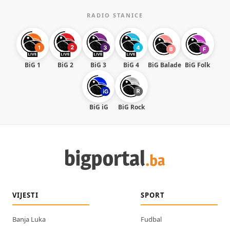
RADIO STANICE
BiG 1
BiG 2
BiG 3
BiG 4
BiG Balade
BiG Folk
BiG iG
BiG Rock
VIJESTI
SPORT
Banja Luka
Fudbal