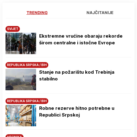
TRENDING
NAJČITANIJE
SVIJET
Ekstremne vrućine obaraju rekorde
širom centralne i istočne Evrope
REPUBLIKA SRPSKA / BIH
Stanje na požarištu kod Trebinja
stabilno
REPUBLIKA SRPSKA / BIH
Robne rezerve hitno potrebne u
Republici Srpskoj
HRONIKA