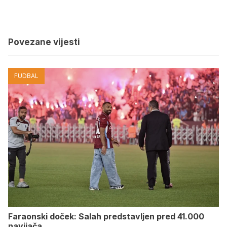
Povezane vijesti
FUDBAL
Faraonski doček: Salah predstavljen pred 41.000
navijača