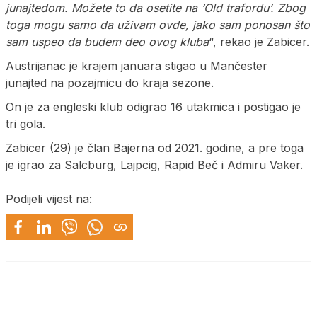
junajtedom. Možete to da osetite na ‘Old trafordu’. Zbog
toga mogu samo da uživam ovde, jako sam ponosan što
sam uspeo da budem deo ovog kluba
“, rekao je Zabicer.
Austrijanac je krajem januara stigao u Mančester
junajted na pozajmicu do kraja sezone.
On je za engleski klub odigrao 16 utakmica i postigao je
tri gola.
Zabicer (29) je član Bajerna od 2021. godine, a pre toga
je igrao za Salcburg, Lajpcig, Rapid Beč i Admiru Vaker.
Podijeli vijest na: