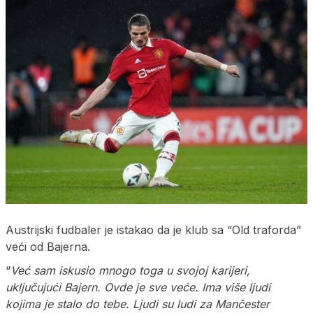
Austrijski fudbaler je istakao da je klub sa “Old traforda”
veći od Bajerna.
“
Već sam iskusio mnogo toga u svojoj karijeri,
uključujući Bajern. Ovde je sve veće. Ima više ljudi
kojima je stalo do tebe. Ljudi su ludi za Mančester